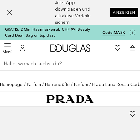
Jetzt App
[navigation.slideout.screenreader]
downloaden und
ANZEIGEN
attraktive Vorteile
sichern
GRATIS: 2 Mini Haarmasken ab CHF 99! Beauty
Code:
MASK
Card Deal: Bag on top dazu
Zur Douglas Startseite
Zu Meiner 
Menü öffnen
Zu Meinem Kundenkonto
Zum
Menü
Gehe zurück
Suche ausführen
Homepage
Parfum
Herrendüfte
Parfum
Prada Luna Rossa Car