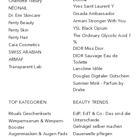
Charlotte Tilbury
Yves Saint Laurent Y
NÉONAIL
Gisada Ambassador
Dr. Emi Skincare
Armani Stronger With You
Fenty Beauty
YSL Black Opium
Fenty Skin
The Ordinary Glycolic Acid 7
Fenty Hair
%
Caia Cosmetics
DIOR Miss Dior
SWISS ARABIAN
DIOR Sauvage Eau de
ARMAF
Toilette
Transparent Lab
Lancôme Idôle
Douglas Digitaler Gutschein
Summer Mink - Parfum by
Drake
TOP KATEGORIEN
BEAUTY TRENDS
Rituals Geschenksets
EdP, EdT & Co.: Das sind die
Unterschiede
Wimpernserum & Wimpern-
Gelnägel selber machen
Booster
Augenmasken & Augen Pads
Dauerwelle pflegen