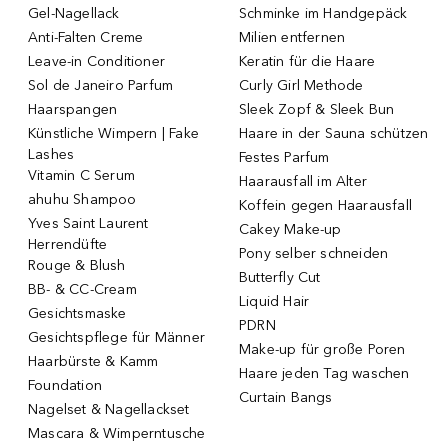
Gel-Nagellack
Schminke im Handgepäck
Anti-Falten Creme
Milien entfernen
Leave-in Conditioner
Keratin für die Haare
Sol de Janeiro Parfum
Curly Girl Methode
Haarspangen
Sleek Zopf & Sleek Bun
Künstliche Wimpern | Fake
Haare in der Sauna schützen
Lashes
Festes Parfum
Vitamin C Serum
Haarausfall im Alter
ahuhu Shampoo
Koffein gegen Haarausfall
Yves Saint Laurent
Cakey Make-up
Herrendüfte
Pony selber schneiden
Rouge & Blush
Butterfly Cut
BB- & CC-Cream
Liquid Hair
Gesichtsmaske
PDRN
Gesichtspflege für Männer
Make-up für große Poren
Haarbürste & Kamm
Haare jeden Tag waschen
Foundation
Curtain Bangs
Nagelset & Nagellackset
Mascara & Wimperntusche