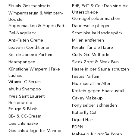
Rituals Geschenksets
EdP, EdT & Co.: Das sind die
Unterschiede
Wimpernserum & Wimpern-
Gelnägel selber machen
Booster
Augenmasken & Augen Pads
Dauerwelle pflegen
Gel-Nagellack
Schminke im Handgepäck
Anti-Falten Creme
Milien entfernen
Leave-in Conditioner
Keratin für die Haare
Sol de Janeiro Parfum
Curly Girl Methode
Haarspangen
Sleek Zopf & Sleek Bun
Künstliche Wimpern | Fake
Haare in der Sauna schützen
Lashes
Festes Parfum
Vitamin C Serum
Haarausfall im Alter
ahuhu Shampoo
Koffein gegen Haarausfall
Yves Saint Laurent
Cakey Make-up
Herrendüfte
Pony selber schneiden
Rouge & Blush
Butterfly Cut
BB- & CC-Cream
Liquid Hair
Gesichtsmaske
PDRN
Gesichtspflege für Männer
Make-up für große Poren