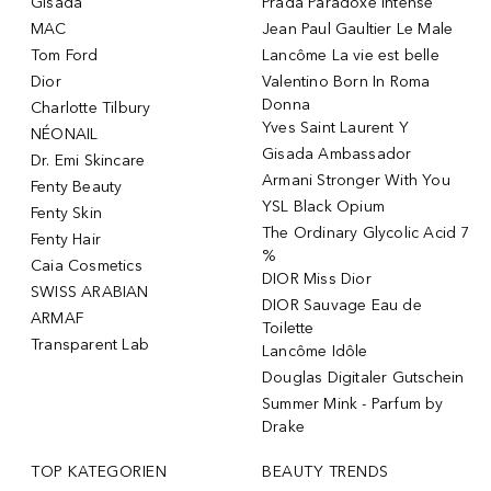
Gisada
Prada Paradoxe Intense
MAC
Jean Paul Gaultier Le Male
Tom Ford
Lancôme La vie est belle
Dior
Valentino Born In Roma
Donna
Charlotte Tilbury
Yves Saint Laurent Y
NÉONAIL
Gisada Ambassador
Dr. Emi Skincare
Armani Stronger With You
Fenty Beauty
YSL Black Opium
Fenty Skin
The Ordinary Glycolic Acid 7
Fenty Hair
%
Caia Cosmetics
DIOR Miss Dior
SWISS ARABIAN
DIOR Sauvage Eau de
ARMAF
Toilette
Transparent Lab
Lancôme Idôle
Douglas Digitaler Gutschein
Summer Mink - Parfum by
Drake
TOP KATEGORIEN
BEAUTY TRENDS