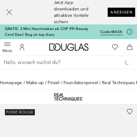
Jetzt App
[navigation.slideout.screenreader]
downloaden und
ANZEIGEN
attraktive Vorteile
sichern
GRATIS: 2 Mini Haarmasken ab CHF 99! Beauty
Code:
MASK
Card Deal: Bag on top dazu
Zur Douglas Startseite
Zu Meiner 
Menü öffnen
Zu Meinem Kundenkonto
Zum
Menü
Gehe zurück
Suche ausführen
Homepage
Make-up
Pinsel
Foundationpinsel
Real Techniques
POINT ROUGE