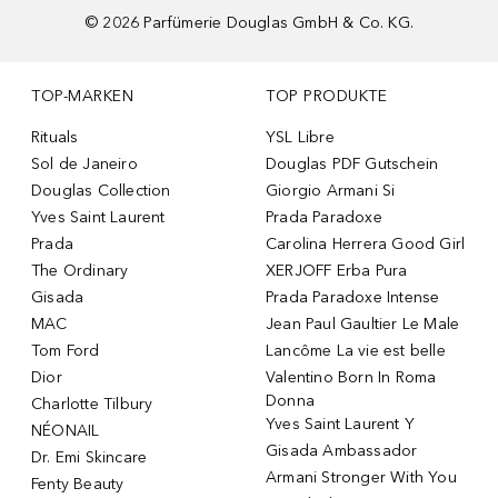
©
2026
Parfümerie Douglas GmbH & Co. KG.
TOP-MARKEN
TOP PRODUKTE
Rituals
YSL Libre
Sol de Janeiro
Douglas PDF Gutschein
Douglas Collection
Giorgio Armani Si
Yves Saint Laurent
Prada Paradoxe
Prada
Carolina Herrera Good Girl
The Ordinary
XERJOFF Erba Pura
Gisada
Prada Paradoxe Intense
MAC
Jean Paul Gaultier Le Male
Tom Ford
Lancôme La vie est belle
Dior
Valentino Born In Roma
Donna
Charlotte Tilbury
Yves Saint Laurent Y
NÉONAIL
Gisada Ambassador
Dr. Emi Skincare
Armani Stronger With You
Fenty Beauty