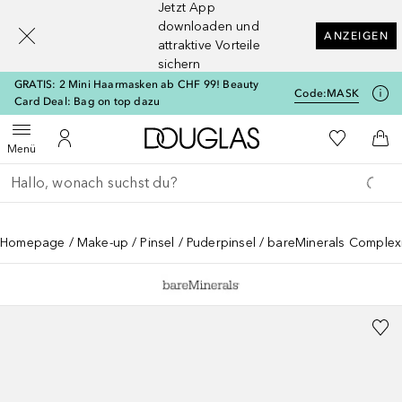
Jetzt App
[navigation.slideout.screenreader]
downloaden und
ANZEIGEN
attraktive Vorteile
sichern
GRATIS: 2 Mini Haarmasken ab CHF 99! Beauty
Code:
MASK
Card Deal: Bag on top dazu
Zur Douglas Startseite
Zu Meiner 
Menü öffnen
Zu Meinem Kundenkonto
Zum
Menü
Gehe zurück
Suche ausführen
Homepage
Make-up
Pinsel
Puderpinsel
bareMinerals Complex