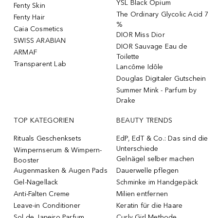
YSL Black Opium
Fenty Skin
The Ordinary Glycolic Acid 7
Fenty Hair
%
Caia Cosmetics
DIOR Miss Dior
SWISS ARABIAN
DIOR Sauvage Eau de
ARMAF
Toilette
Transparent Lab
Lancôme Idôle
Douglas Digitaler Gutschein
Summer Mink - Parfum by
Drake
TOP KATEGORIEN
BEAUTY TRENDS
Rituals Geschenksets
EdP, EdT & Co.: Das sind die
Unterschiede
Wimpernserum & Wimpern-
Gelnägel selber machen
Booster
Augenmasken & Augen Pads
Dauerwelle pflegen
Gel-Nagellack
Schminke im Handgepäck
Anti-Falten Creme
Milien entfernen
Leave-in Conditioner
Keratin für die Haare
Sol de Janeiro Parfum
Curly Girl Methode