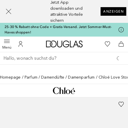
Jetzt App
[navigation.slideout.screenreader]
downloaden und
ANZEIGEN
attraktive Vorteile
sichern
25-30 % Rabatt ohne Code + Gratis-Versand. Jetzt Sommer-Must-
Haves shoppen!
Zur Douglas Startseite
Zu Meiner 
Menü öffnen
Zu Meinem Kundenkonto
Zum
Menü
Gehe zurück
Suche ausführen
Homepage
Parfum
Damendüfte
Damenparfum
Chloé Love Sto