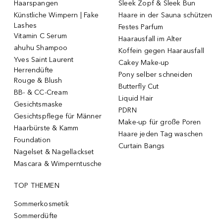
Haarspangen
Sleek Zopf & Sleek Bun
Künstliche Wimpern | Fake
Haare in der Sauna schützen
Lashes
Festes Parfum
Vitamin C Serum
Haarausfall im Alter
ahuhu Shampoo
Koffein gegen Haarausfall
Yves Saint Laurent
Cakey Make-up
Herrendüfte
Pony selber schneiden
Rouge & Blush
Butterfly Cut
BB- & CC-Cream
Liquid Hair
Gesichtsmaske
PDRN
Gesichtspflege für Männer
Make-up für große Poren
Haarbürste & Kamm
Haare jeden Tag waschen
Foundation
Curtain Bangs
Nagelset & Nagellackset
Mascara & Wimperntusche
TOP THEMEN
Sommerkosmetik
Sommerdüfte