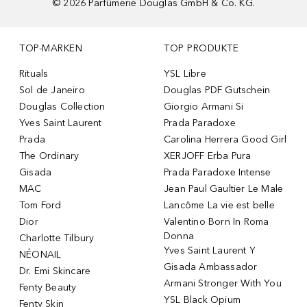
©
2026
Parfümerie Douglas GmbH & Co. KG.
TOP-MARKEN
TOP PRODUKTE
Rituals
YSL Libre
Sol de Janeiro
Douglas PDF Gutschein
Douglas Collection
Giorgio Armani Si
Yves Saint Laurent
Prada Paradoxe
Prada
Carolina Herrera Good Girl
The Ordinary
XERJOFF Erba Pura
Gisada
Prada Paradoxe Intense
MAC
Jean Paul Gaultier Le Male
Tom Ford
Lancôme La vie est belle
Dior
Valentino Born In Roma
Donna
Charlotte Tilbury
Yves Saint Laurent Y
NÉONAIL
Gisada Ambassador
Dr. Emi Skincare
Armani Stronger With You
Fenty Beauty
YSL Black Opium
Fenty Skin