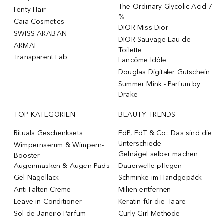
The Ordinary Glycolic Acid 7
Fenty Hair
%
Caia Cosmetics
DIOR Miss Dior
SWISS ARABIAN
DIOR Sauvage Eau de
ARMAF
Toilette
Transparent Lab
Lancôme Idôle
Douglas Digitaler Gutschein
Summer Mink - Parfum by
Drake
TOP KATEGORIEN
BEAUTY TRENDS
Rituals Geschenksets
EdP, EdT & Co.: Das sind die
Unterschiede
Wimpernserum & Wimpern-
Gelnägel selber machen
Booster
Augenmasken & Augen Pads
Dauerwelle pflegen
Gel-Nagellack
Schminke im Handgepäck
Anti-Falten Creme
Milien entfernen
Leave-in Conditioner
Keratin für die Haare
Sol de Janeiro Parfum
Curly Girl Methode