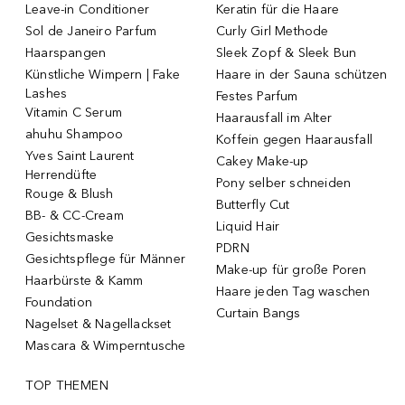
Leave-in Conditioner
Keratin für die Haare
Sol de Janeiro Parfum
Curly Girl Methode
Haarspangen
Sleek Zopf & Sleek Bun
Künstliche Wimpern | Fake
Haare in der Sauna schützen
Lashes
Festes Parfum
Vitamin C Serum
Haarausfall im Alter
ahuhu Shampoo
Koffein gegen Haarausfall
Yves Saint Laurent
Cakey Make-up
Herrendüfte
Pony selber schneiden
Rouge & Blush
Butterfly Cut
BB- & CC-Cream
Liquid Hair
Gesichtsmaske
PDRN
Gesichtspflege für Männer
Make-up für große Poren
Haarbürste & Kamm
Haare jeden Tag waschen
Foundation
Curtain Bangs
Nagelset & Nagellackset
Mascara & Wimperntusche
TOP THEMEN