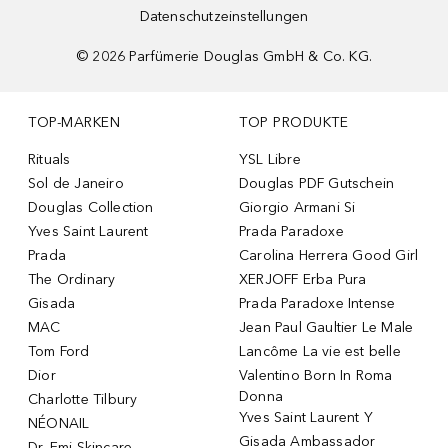
Datenschutzeinstellungen
©
2026
Parfümerie Douglas GmbH & Co. KG.
TOP-MARKEN
TOP PRODUKTE
Rituals
YSL Libre
Sol de Janeiro
Douglas PDF Gutschein
Douglas Collection
Giorgio Armani Si
Yves Saint Laurent
Prada Paradoxe
Prada
Carolina Herrera Good Girl
The Ordinary
XERJOFF Erba Pura
Gisada
Prada Paradoxe Intense
MAC
Jean Paul Gaultier Le Male
Tom Ford
Lancôme La vie est belle
Dior
Valentino Born In Roma
Donna
Charlotte Tilbury
Yves Saint Laurent Y
NÉONAIL
Gisada Ambassador
Dr. Emi Skincare