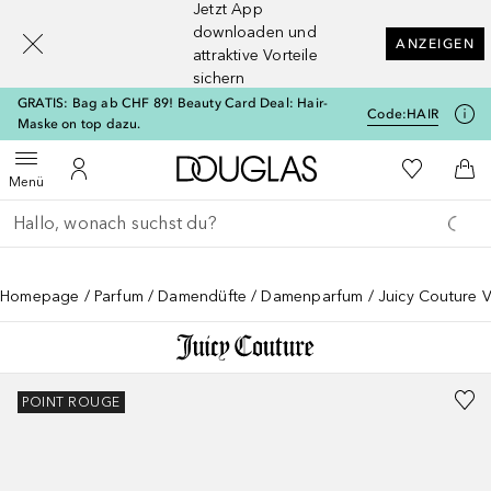
Jetzt App
[navigation.slideout.screenreader]
downloaden und
ANZEIGEN
attraktive Vorteile
sichern
GRATIS: Bag ab CHF 89! Beauty Card Deal: Hair-
Code:
HAIR
Maske on top dazu.
Zur Douglas Startseite
Zu Meiner 
Menü öffnen
Zu Meinem Kundenkonto
Zum
Menü
Gehe zurück
Suche ausführen
Homepage
Parfum
Damendüfte
Damenparfum
Juicy Couture V
POINT ROUGE