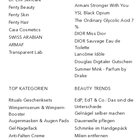
Armani Stronger With You
Fenty Beauty
YSL Black Opium
Fenty Skin
The Ordinary Glycolic Acid 7
Fenty Hair
%
Caia Cosmetics
DIOR Miss Dior
SWISS ARABIAN
DIOR Sauvage Eau de
ARMAF
Toilette
Transparent Lab
Lancôme Idôle
Douglas Digitaler Gutschein
Summer Mink - Parfum by
Drake
TOP KATEGORIEN
BEAUTY TRENDS
Rituals Geschenksets
EdP, EdT & Co.: Das sind die
Unterschiede
Wimpernserum & Wimpern-
Gelnägel selber machen
Booster
Augenmasken & Augen Pads
Dauerwelle pflegen
Gel-Nagellack
Schminke im Handgepäck
Anti-Falten Creme
Milien entfernen