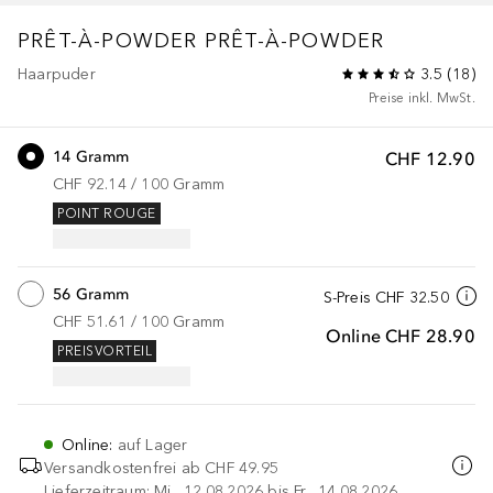
PRÊT-À-POWDER
PRÊT-À-POWDER
Haarpuder
3.5
(
18
)
Preise inkl. MwSt.
14 Gramm
CHF 12.90
CHF 92.14
 / 
100
Gramm
POINT ROUGE
56 Gramm
S-Preis
CHF 32.50
CHF 51.61
 / 
100
Gramm
Online
CHF 28.90
PREISVORTEIL
Online
:
auf Lager
Versandkostenfrei ab
CHF 49.95
Lieferzeitraum: Mi., 12.08.2026 bis Fr., 14.08.2026