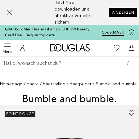
Jetzt App
[navigation.slideout.screenreader]
downloaden und
ANZEIGEN
attraktive Vorteile
sichern
GRATIS: 2 Mini Haarmasken ab CHF 99! Beauty
Code:
MASK
Card Deal: Bag on top dazu
Zur Douglas Startseite
Zu Meiner 
Menü öffnen
Zu Meinem Kundenkonto
Zum
Menü
Gehe zurück
Suche ausführen
Homepage
Haare
Haarstyling
Haarpuder
Bumble and bumble. 
POINT ROUGE