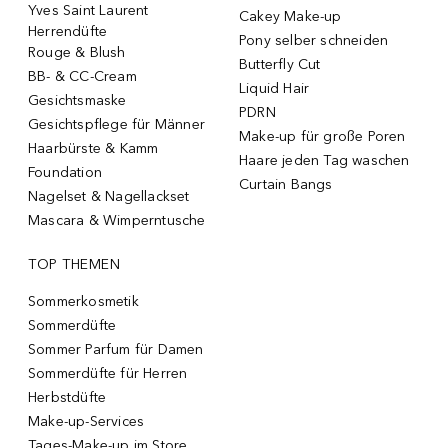
Yves Saint Laurent
Cakey Make-up
Herrendüfte
Pony selber schneiden
Rouge & Blush
Butterfly Cut
BB- & CC-Cream
Liquid Hair
Gesichtsmaske
PDRN
Gesichtspflege für Männer
Make-up für große Poren
Haarbürste & Kamm
Haare jeden Tag waschen
Foundation
Curtain Bangs
Nagelset & Nagellackset
Mascara & Wimperntusche
TOP THEMEN
Sommerkosmetik
Sommerdüfte
Sommer Parfum für Damen
Sommerdüfte für Herren
Herbstdüfte
Make-up-Services
Tages-Make-up im Store