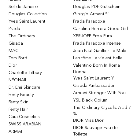
Sol de Janeiro
Douglas PDF Gutschein
Douglas Collection
Giorgio Armani Si
Yves Saint Laurent
Prada Paradoxe
Prada
Carolina Herrera Good Girl
The Ordinary
XERJOFF Erba Pura
Gisada
Prada Paradoxe Intense
MAC
Jean Paul Gaultier Le Male
Tom Ford
Lancôme La vie est belle
Dior
Valentino Born In Roma
Donna
Charlotte Tilbury
Yves Saint Laurent Y
NÉONAIL
Gisada Ambassador
Dr. Emi Skincare
Armani Stronger With You
Fenty Beauty
YSL Black Opium
Fenty Skin
The Ordinary Glycolic Acid 7
Fenty Hair
%
Caia Cosmetics
DIOR Miss Dior
SWISS ARABIAN
DIOR Sauvage Eau de
ARMAF
Toilette