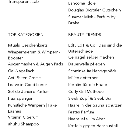
Transparent Lab
Lancôme Idôle
Douglas Digitaler Gutschein
Summer Mink - Parfum by
Drake
TOP KATEGORIEN
BEAUTY TRENDS
Rituals Geschenksets
EdP, EdT & Co.: Das sind die
Unterschiede
Wimpernserum & Wimpern-
Gelnägel selber machen
Booster
Augenmasken & Augen Pads
Dauerwelle pflegen
Gel-Nagellack
Schminke im Handgepäck
Anti-Falten Creme
Milien entfernen
Leave-in Conditioner
Keratin für die Haare
Sol de Janeiro Parfum
Curly Girl Methode
Haarspangen
Sleek Zopf & Sleek Bun
Künstliche Wimpern | Fake
Haare in der Sauna schützen
Lashes
Festes Parfum
Vitamin C Serum
Haarausfall im Alter
ahuhu Shampoo
Koffein gegen Haarausfall