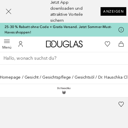
Jetzt App
[navigation.slideout.screenreader]
downloaden und
ANZEIGEN
attraktive Vorteile
sichern
25-30 % Rabatt ohne Code + Gratis-Versand. Jetzt Sommer-Must-
Haves shoppen!
Zur Douglas Startseite
Zu Meiner 
Menü öffnen
Zu Meinem Kundenkonto
Zum
Menü
Gehe zurück
Suche ausführen
Homepage
Gesicht
Gesichtspflege
Gesichtsöl
Dr. Hauschka Cl