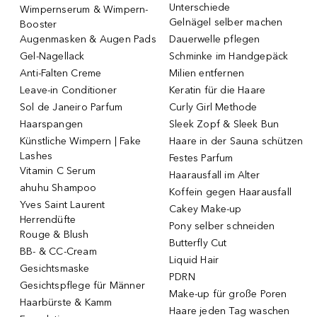
Unterschiede
Wimpernserum & Wimpern-
Gelnägel selber machen
Booster
Augenmasken & Augen Pads
Dauerwelle pflegen
Gel-Nagellack
Schminke im Handgepäck
Anti-Falten Creme
Milien entfernen
Leave-in Conditioner
Keratin für die Haare
Sol de Janeiro Parfum
Curly Girl Methode
Haarspangen
Sleek Zopf & Sleek Bun
Künstliche Wimpern | Fake
Haare in der Sauna schützen
Lashes
Festes Parfum
Vitamin C Serum
Haarausfall im Alter
ahuhu Shampoo
Koffein gegen Haarausfall
Yves Saint Laurent
Cakey Make-up
Herrendüfte
Pony selber schneiden
Rouge & Blush
Butterfly Cut
BB- & CC-Cream
Liquid Hair
Gesichtsmaske
PDRN
Gesichtspflege für Männer
Make-up für große Poren
Haarbürste & Kamm
Haare jeden Tag waschen