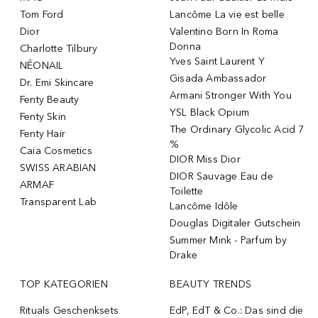
Tom Ford
Lancôme La vie est belle
Dior
Valentino Born In Roma
Donna
Charlotte Tilbury
Yves Saint Laurent Y
NÉONAIL
Gisada Ambassador
Dr. Emi Skincare
Armani Stronger With You
Fenty Beauty
YSL Black Opium
Fenty Skin
The Ordinary Glycolic Acid 7
Fenty Hair
%
Caia Cosmetics
DIOR Miss Dior
SWISS ARABIAN
DIOR Sauvage Eau de
ARMAF
Toilette
Transparent Lab
Lancôme Idôle
Douglas Digitaler Gutschein
Summer Mink - Parfum by
Drake
TOP KATEGORIEN
BEAUTY TRENDS
Rituals Geschenksets
EdP, EdT & Co.: Das sind die