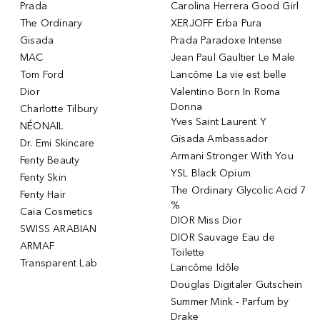
Prada
Carolina Herrera Good Girl
The Ordinary
XERJOFF Erba Pura
Gisada
Prada Paradoxe Intense
MAC
Jean Paul Gaultier Le Male
Tom Ford
Lancôme La vie est belle
Dior
Valentino Born In Roma
Donna
Charlotte Tilbury
Yves Saint Laurent Y
NÉONAIL
Gisada Ambassador
Dr. Emi Skincare
Armani Stronger With You
Fenty Beauty
YSL Black Opium
Fenty Skin
The Ordinary Glycolic Acid 7
Fenty Hair
%
Caia Cosmetics
DIOR Miss Dior
SWISS ARABIAN
DIOR Sauvage Eau de
ARMAF
Toilette
Transparent Lab
Lancôme Idôle
Douglas Digitaler Gutschein
Summer Mink - Parfum by
Drake