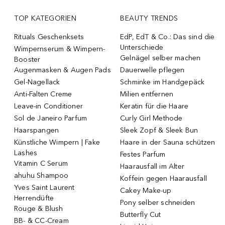
TOP KATEGORIEN
BEAUTY TRENDS
Rituals Geschenksets
EdP, EdT & Co.: Das sind die
Unterschiede
Wimpernserum & Wimpern-
Gelnägel selber machen
Booster
Augenmasken & Augen Pads
Dauerwelle pflegen
Gel-Nagellack
Schminke im Handgepäck
Anti-Falten Creme
Milien entfernen
Leave-in Conditioner
Keratin für die Haare
Sol de Janeiro Parfum
Curly Girl Methode
Haarspangen
Sleek Zopf & Sleek Bun
Künstliche Wimpern | Fake
Haare in der Sauna schützen
Lashes
Festes Parfum
Vitamin C Serum
Haarausfall im Alter
ahuhu Shampoo
Koffein gegen Haarausfall
Yves Saint Laurent
Cakey Make-up
Herrendüfte
Pony selber schneiden
Rouge & Blush
Butterfly Cut
BB- & CC-Cream