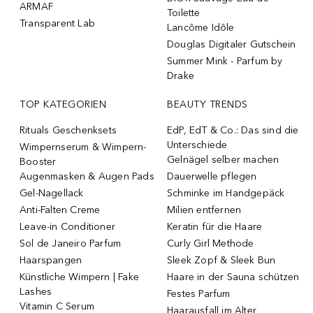
ARMAF
Toilette
Transparent Lab
Lancôme Idôle
Douglas Digitaler Gutschein
Summer Mink - Parfum by
Drake
TOP KATEGORIEN
BEAUTY TRENDS
Rituals Geschenksets
EdP, EdT & Co.: Das sind die
Unterschiede
Wimpernserum & Wimpern-
Gelnägel selber machen
Booster
Augenmasken & Augen Pads
Dauerwelle pflegen
Gel-Nagellack
Schminke im Handgepäck
Anti-Falten Creme
Milien entfernen
Leave-in Conditioner
Keratin für die Haare
Sol de Janeiro Parfum
Curly Girl Methode
Haarspangen
Sleek Zopf & Sleek Bun
Künstliche Wimpern | Fake
Haare in der Sauna schützen
Lashes
Festes Parfum
Vitamin C Serum
Haarausfall im Alter