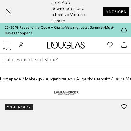
Jetzt App
[navigation.slideout.screenreader]
downloaden und
ANZEIGEN
attraktive Vorteile
sichern
25-30 % Rabatt ohne Code + Gratis-Versand. Jetzt Sommer-Must-
Haves shoppen!
Zur Douglas Startseite
Zu Meiner 
Menü öffnen
Zu Meinem Kundenkonto
Zum
Menü
Gehe zurück
Suche ausführen
Homepage
Make-up
Augenbrauen
Augenbrauenstift
Laura Me
POINT ROUGE