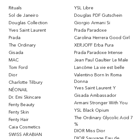
Rituals
YSL Libre
Sol de Janeiro
Douglas PDF Gutschein
Douglas Collection
Giorgio Armani Si
Yves Saint Laurent
Prada Paradoxe
Prada
Carolina Herrera Good Girl
The Ordinary
XERJOFF Erba Pura
Gisada
Prada Paradoxe Intense
MAC
Jean Paul Gaultier Le Male
Tom Ford
Lancôme La vie est belle
Dior
Valentino Born In Roma
Donna
Charlotte Tilbury
Yves Saint Laurent Y
NÉONAIL
Gisada Ambassador
Dr. Emi Skincare
Armani Stronger With You
Fenty Beauty
YSL Black Opium
Fenty Skin
The Ordinary Glycolic Acid 7
Fenty Hair
%
Caia Cosmetics
DIOR Miss Dior
SWISS ARABIAN
DIOR Sauvage Eau de