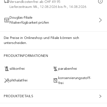
Versandkostenfrei ab
CHF 49.95
Lieferzeitraum: Mi., 12.08.2026 bis Fr., 14.08.2026
Douglas-Filiale
Filialverfügbarkeit prüfen
IN DEN WARENKORB
Die Preise in Onlineshop und Filiale können sich
unterscheiden.
PRODUKTINFORMATIONEN
silikonfrei
parabenfrei
konservierungsstoff-
phthalatfrei
frei
PRODUKTDETAILS