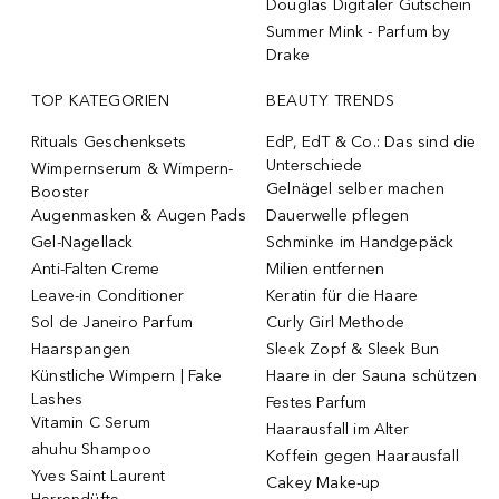
Douglas Digitaler Gutschein
Summer Mink - Parfum by
Drake
TOP KATEGORIEN
BEAUTY TRENDS
Rituals Geschenksets
EdP, EdT & Co.: Das sind die
Unterschiede
Wimpernserum & Wimpern-
Gelnägel selber machen
Booster
Augenmasken & Augen Pads
Dauerwelle pflegen
Gel-Nagellack
Schminke im Handgepäck
Anti-Falten Creme
Milien entfernen
Leave-in Conditioner
Keratin für die Haare
Sol de Janeiro Parfum
Curly Girl Methode
Haarspangen
Sleek Zopf & Sleek Bun
Künstliche Wimpern | Fake
Haare in der Sauna schützen
Lashes
Festes Parfum
Vitamin C Serum
Haarausfall im Alter
ahuhu Shampoo
Koffein gegen Haarausfall
Yves Saint Laurent
Cakey Make-up