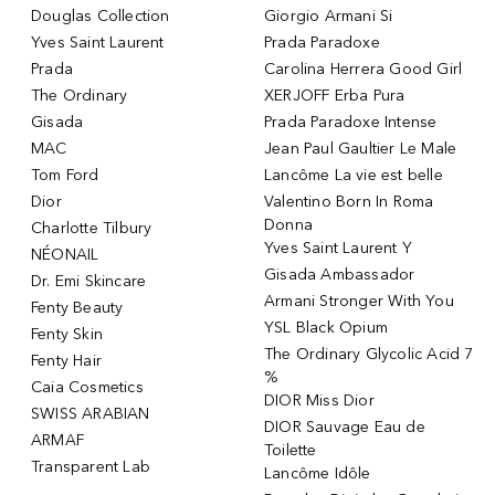
Douglas Collection
Giorgio Armani Si
Yves Saint Laurent
Prada Paradoxe
Prada
Carolina Herrera Good Girl
The Ordinary
XERJOFF Erba Pura
Gisada
Prada Paradoxe Intense
MAC
Jean Paul Gaultier Le Male
Tom Ford
Lancôme La vie est belle
Dior
Valentino Born In Roma
Donna
Charlotte Tilbury
Yves Saint Laurent Y
NÉONAIL
Gisada Ambassador
Dr. Emi Skincare
Armani Stronger With You
Fenty Beauty
YSL Black Opium
Fenty Skin
The Ordinary Glycolic Acid 7
Fenty Hair
%
Caia Cosmetics
DIOR Miss Dior
SWISS ARABIAN
DIOR Sauvage Eau de
ARMAF
Toilette
Transparent Lab
Lancôme Idôle