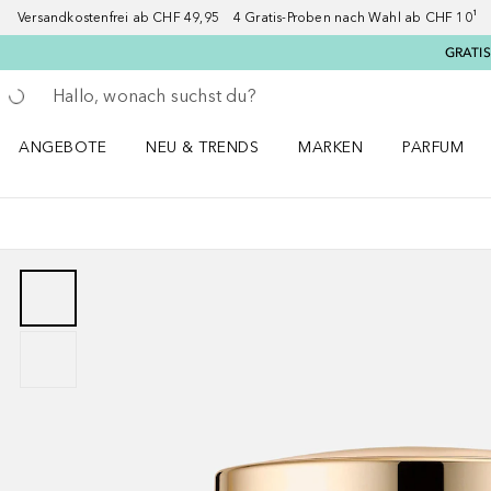
Versandkostenfrei ab CHF 49,95 4 Gratis-Proben nach Wahl ab CHF 10¹ 2
GRATIS
Gehe zurück
Suche ausführen
ANGEBOTE
NEU & TRENDS
MARKEN
PARFUM
ANGEBOTE Menü öffnen
NEU & TRENDS Menü öffnen
MARKEN Menü öffnen
Parfum Men