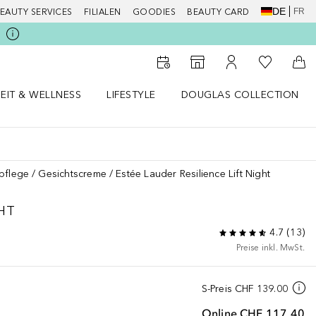
DE
FR
EAUTY SERVICES
FILIALEN
GOODIES
BEAUTY CARD
Zu Meiner 
Zum Storefinder
Zu Meinem Kunde
Zum
EIT & WELLNESS
LIFESTYLE
DOUGLAS COLLECTION
t & Wellness Menü öffnen
LIFESTYLE Menü öffnen
Douglas Collection Menü öf
pflege
Gesichtscreme
Estée Lauder Resilience Lift Night
GHT
4.7
(
13
)
Preise inkl. MwSt.
S-Preis
CHF 139.00
Online
CHF 117.40