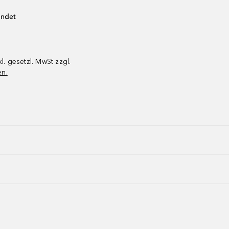
endet
kl. gesetzl. MwSt zzgl.
en.