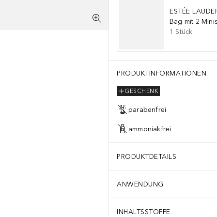
ESTÉE LAUDE
Bag mit 2 Mini
1
Stück
 MYRISTYL ALCOHOL, TROMETHAMINE, STEARIC ACID, POTASSIUM
PRODUKTINFORMATIONEN
GESCHENK
parabenfrei
ammoniakfrei
PRODUKTDETAILS
ANWENDUNG
INHALTSSTOFFE