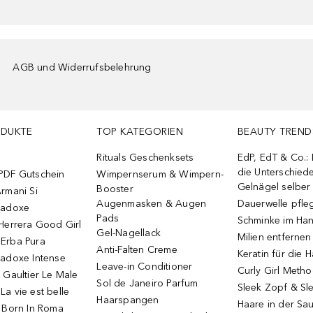
AGB und Widerrufsbelehrung
ODUKTE
TOP KATEGORIEN
BEAUTY TREND
Rituals Geschenksets
EdP, EdT & Co.:
die Unterschied
PDF Gutschein
Wimpernserum & Wimpern-
Gelnägel selbe
Booster
rmani Si
Augenmasken & Augen
Dauerwelle pfle
radoxe
Pads
Schminke im Ha
Herrera Good Girl
Gel-Nagellack
Milien entfernen
Erba Pura
Anti-Falten Creme
Keratin für die 
radoxe Intense
Leave-in Conditioner
Curly Girl Meth
 Gaultier Le Male
Sol de Janeiro Parfum
Sleek Zopf & Sl
a vie est belle
Haarspangen
Haare in der Sa
o Born In Roma