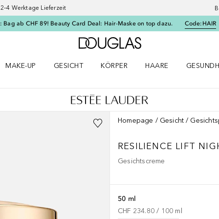
–4 Werktage Lieferzeit
B
: Bag ab CHF 89! Beauty Card Deal: Hair-Maske on top dazu.
Code:
HAIR
Zur Douglas Startseite
MAKE-UP
GESICHT
KÖRPER
HAARE
GESUNDH
ü öffnen
Make-up Menü öffnen
Gesicht Menü öffnen
Körper Menü öffnen
Haare Menü öffnen
Gesundhei
Homepage
Gesicht
Gesichts
RESILIENCE
LIFT NI
Gesichtscreme
50 ml
CHF 234.80
 / 
100
ml