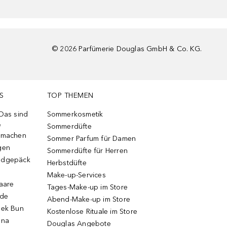
©
2026
Parfümerie Douglas GmbH & Co. KG.
S
TOP THEMEN
 Das sind
Sommerkosmetik
e
Sommerdüfte
r machen
Sommer Parfum für Damen
gen
Sommerdüfte für Herren
ndgepäck
Herbstdüfte
Make-up-Services
Haare
Tages-Make-up im Store
ode
Abend-Make-up im Store
eek Bun
Kostenlose Rituale im Store
una
Douglas Angebote