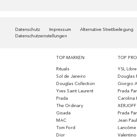
Datenschutz
Impressum
Alternative Streitbeilegung
Datenschutzeinstellungen
TOP-MARKEN
TOP PR
Rituals
YSL Libre
Sol de Janeiro
Douglas 
Douglas Collection
Giorgio A
Yves Saint Laurent
Prada Pa
Prada
Carolina 
The Ordinary
XERJOFF 
Gisada
Prada Pa
MAC
Jean Paul
Tom Ford
Lancôme L
Dior
Valentin