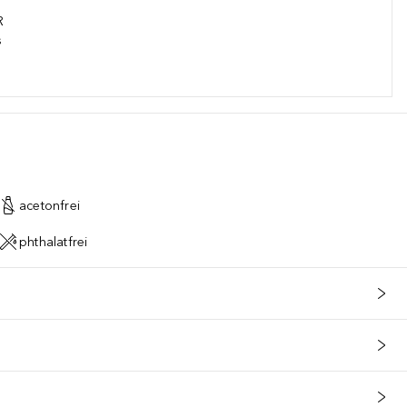
R
s
 SULFATE, PENTAERYTHRITYL TETRA-DI-T-BUTYL HYDROXYHYDROC
acetonfrei
phthalatfrei