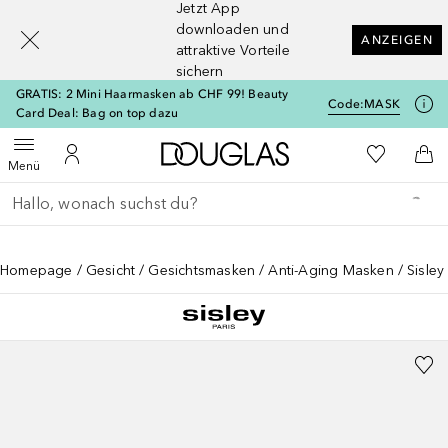
Jetzt App
[navigation.slideout.screenreader]
downloaden und
ANZEIGEN
attraktive Vorteile
sichern
GRATIS: 2 Mini Haarmasken ab CHF 99! Beauty
Code:
MASK
Card Deal: Bag on top dazu
Zur Douglas Startseite
Zu Meiner 
Menü öffnen
Zu Meinem Kundenkonto
Zum
Menü
Gehe zurück
Suche ausführen
Homepage
Gesicht
Gesichtsmasken
Anti-Aging Masken
Sisley