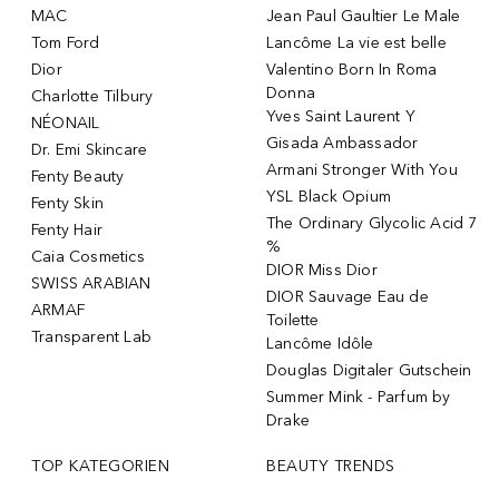
MAC
Jean Paul Gaultier Le Male
Tom Ford
Lancôme La vie est belle
Dior
Valentino Born In Roma
Donna
Charlotte Tilbury
Yves Saint Laurent Y
NÉONAIL
Gisada Ambassador
Dr. Emi Skincare
Armani Stronger With You
Fenty Beauty
YSL Black Opium
Fenty Skin
The Ordinary Glycolic Acid 7
Fenty Hair
%
Caia Cosmetics
DIOR Miss Dior
SWISS ARABIAN
DIOR Sauvage Eau de
ARMAF
Toilette
Transparent Lab
Lancôme Idôle
Douglas Digitaler Gutschein
Summer Mink - Parfum by
Drake
TOP KATEGORIEN
BEAUTY TRENDS