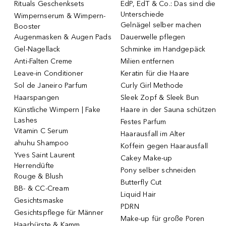
Rituals Geschenksets
EdP, EdT & Co.: Das sind die
Unterschiede
Wimpernserum & Wimpern-
Gelnägel selber machen
Booster
Augenmasken & Augen Pads
Dauerwelle pflegen
Gel-Nagellack
Schminke im Handgepäck
Anti-Falten Creme
Milien entfernen
Leave-in Conditioner
Keratin für die Haare
Sol de Janeiro Parfum
Curly Girl Methode
Haarspangen
Sleek Zopf & Sleek Bun
Künstliche Wimpern | Fake
Haare in der Sauna schützen
Lashes
Festes Parfum
Vitamin C Serum
Haarausfall im Alter
ahuhu Shampoo
Koffein gegen Haarausfall
Yves Saint Laurent
Cakey Make-up
Herrendüfte
Pony selber schneiden
Rouge & Blush
Butterfly Cut
BB- & CC-Cream
Liquid Hair
Gesichtsmaske
PDRN
Gesichtspflege für Männer
Make-up für große Poren
Haarbürste & Kamm