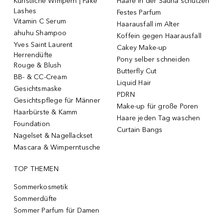
Künstliche Wimpern | Fake
Haare in der Sauna schützen
Lashes
Festes Parfum
Vitamin C Serum
Haarausfall im Alter
ahuhu Shampoo
Koffein gegen Haarausfall
Yves Saint Laurent
Cakey Make-up
Herrendüfte
Pony selber schneiden
Rouge & Blush
Butterfly Cut
BB- & CC-Cream
Liquid Hair
Gesichtsmaske
PDRN
Gesichtspflege für Männer
Make-up für große Poren
Haarbürste & Kamm
Haare jeden Tag waschen
Foundation
Curtain Bangs
Nagelset & Nagellackset
Mascara & Wimperntusche
TOP THEMEN
Sommerkosmetik
Sommerdüfte
Sommer Parfum für Damen