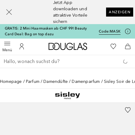
Jetzt App
[navigation.slideout.screenreader]
downloaden und
ANZEIGEN
attraktive Vorteile
sichern
GRATIS: 2 Mini Haarmasken ab CHF 99! Beauty
Code:
MASK
Card Deal: Bag on top dazu
Zur Douglas Startseite
Zu Meiner 
Menü öffnen
Zu Meinem Kundenkonto
Zum
Menü
Gehe zurück
Suche ausführen
Homepage
Parfum
Damendüfte
Damenparfum
Sisley Soir de 