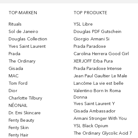
TOP-MARKEN
TOP PRODUKTE
Rituals
YSL Libre
Sol de Janeiro
Douglas PDF Gutschein
Douglas Collection
Giorgio Armani Si
Yves Saint Laurent
Prada Paradoxe
Prada
Carolina Herrera Good Girl
The Ordinary
XERJOFF Erba Pura
Gisada
Prada Paradoxe Intense
MAC
Jean Paul Gaultier Le Male
Tom Ford
Lancôme La vie est belle
Dior
Valentino Born In Roma
Donna
Charlotte Tilbury
Yves Saint Laurent Y
NÉONAIL
Gisada Ambassador
Dr. Emi Skincare
Armani Stronger With You
Fenty Beauty
YSL Black Opium
Fenty Skin
The Ordinary Glycolic Acid 7
Fenty Hair