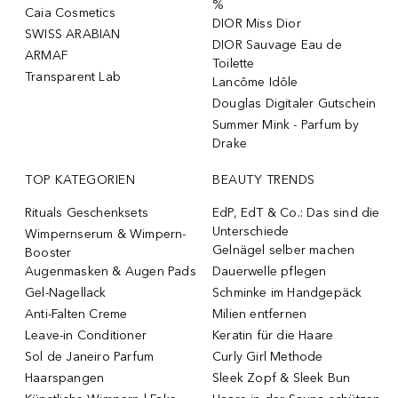
%
Caia Cosmetics
DIOR Miss Dior
SWISS ARABIAN
DIOR Sauvage Eau de
ARMAF
Toilette
Transparent Lab
Lancôme Idôle
Douglas Digitaler Gutschein
Summer Mink - Parfum by
Drake
TOP KATEGORIEN
BEAUTY TRENDS
Rituals Geschenksets
EdP, EdT & Co.: Das sind die
Unterschiede
Wimpernserum & Wimpern-
Gelnägel selber machen
Booster
Augenmasken & Augen Pads
Dauerwelle pflegen
Gel-Nagellack
Schminke im Handgepäck
Anti-Falten Creme
Milien entfernen
Leave-in Conditioner
Keratin für die Haare
Sol de Janeiro Parfum
Curly Girl Methode
Haarspangen
Sleek Zopf & Sleek Bun