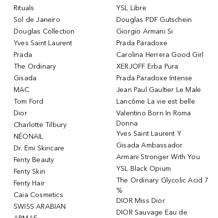
Rituals
YSL Libre
Sol de Janeiro
Douglas PDF Gutschein
Douglas Collection
Giorgio Armani Si
Yves Saint Laurent
Prada Paradoxe
Prada
Carolina Herrera Good Girl
The Ordinary
XERJOFF Erba Pura
Gisada
Prada Paradoxe Intense
MAC
Jean Paul Gaultier Le Male
Tom Ford
Lancôme La vie est belle
Dior
Valentino Born In Roma
Donna
Charlotte Tilbury
Yves Saint Laurent Y
NÉONAIL
Gisada Ambassador
Dr. Emi Skincare
Armani Stronger With You
Fenty Beauty
YSL Black Opium
Fenty Skin
The Ordinary Glycolic Acid 7
Fenty Hair
%
Caia Cosmetics
DIOR Miss Dior
SWISS ARABIAN
DIOR Sauvage Eau de