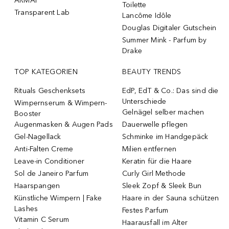
ARMAF
Toilette
Transparent Lab
Lancôme Idôle
Douglas Digitaler Gutschein
Summer Mink - Parfum by
Drake
TOP KATEGORIEN
BEAUTY TRENDS
Rituals Geschenksets
EdP, EdT & Co.: Das sind die
Unterschiede
Wimpernserum & Wimpern-
Gelnägel selber machen
Booster
Augenmasken & Augen Pads
Dauerwelle pflegen
Gel-Nagellack
Schminke im Handgepäck
Anti-Falten Creme
Milien entfernen
Leave-in Conditioner
Keratin für die Haare
Sol de Janeiro Parfum
Curly Girl Methode
Haarspangen
Sleek Zopf & Sleek Bun
Künstliche Wimpern | Fake
Haare in der Sauna schützen
Lashes
Festes Parfum
Vitamin C Serum
Haarausfall im Alter