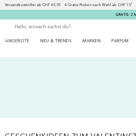
Versandkostenfrei ab CHF 49,95 4 Gratis-Proben nach Wahl ab CHF 10¹ 2
GRATIS: 2 
Gehe zurück
Suche ausführen
ANGEBOTE
NEU & TRENDS
MARKEN
PARFUM
ANGEBOTE Menü öffnen
NEU & TRENDS Menü öffnen
MARKEN Menü öffnen
Parfum Men