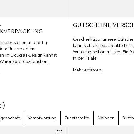
-
GUTSCHEINE VERSC
KVERPACKUNG
Geschenktipp: unsere Gutschei
ine bestellen und fertig
kann sich die beschenkte Perso
lten: Unsere edlen
Wünsche selbst erfüllen. Einlö
n im Douglas-Design kannst
in der Filiale.
m Warenkorb dazubuchen.
n
Mehr erfahren
3
)
3
ERGEBNISSE
igenschaft
Verantwortung
Zusatzstoffe
Aktionen
Duftn
+
5