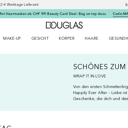
–4 Werktage Lieferzeit
B
Mini Haarmasken ab CHF 99! Beauty Card Deal: Bag on top dazu
Code:
M
Zur Douglas Startseite
MAKE-UP
GESICHT
KÖRPER
HAARE
GESUNDH
ü öffnen
Make-up Menü öffnen
Gesicht Menü öffnen
Körper Menü öffnen
Haare Menü öffnen
Gesundhei
SCHÖNES ZUM 
WRAP IT IN LOVE
Von den ersten Schmetterlin
Happily Ever After – Liebe is
Geschenke, die dich und dein