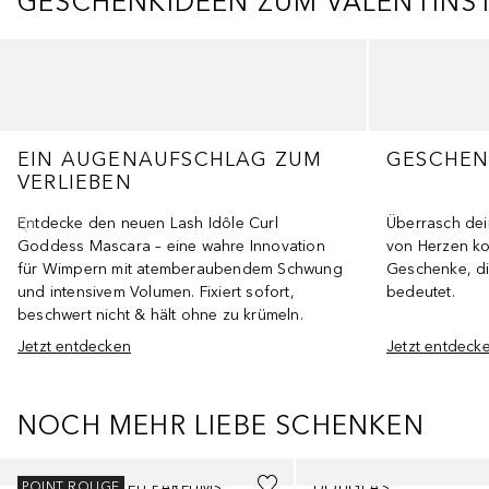
GESCHENKIDEEN ZUM VALENTINS
Überspringen
EIN AUGENAUFSCHLAG ZUM
GESCHENK
VERLIEBEN
Entdecke den neuen Lash Idôle Curl
Überrasch dein
Goddess Mascara – eine wahre Innovation
von Herzen ko
für Wimpern mit atemberaubendem Schwung
Geschenke, die
und intensivem Volumen. Fixiert sofort,
bedeutet.
beschwert nicht & hält ohne zu krümeln.
Jetzt entdecken
Jetzt entdeck
NOCH MEHR LIEBE SCHENKEN
Überspringen
SPPC PARIS BLEU PARFUMS
DOUGLAS
POINT ROUGE