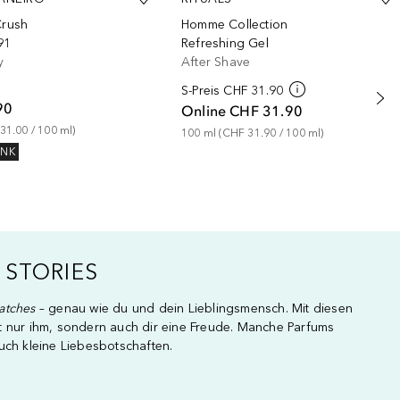
Crush
Homme Collection
91
Refreshing Gel
y
After Shave
S-Preis
CHF 31.90
90
Online
CHF 31.90
31.00
 / 
100
ml
)
100
ml
 (
CHF 31.90
 / 
100
ml
)
ENK
 STORIES
atches
– genau wie du und dein Lieblingsmensch. Mit diesen
t nur ihm, sondern auch dir eine Freude. Manche Parfums
uch kleine Liebesbotschaften.