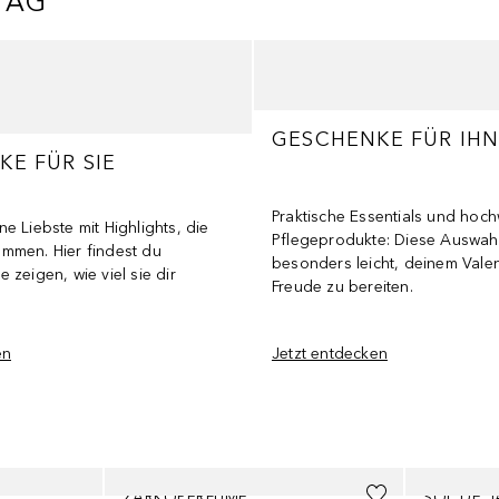
TAG
GESCHENKE FÜR IH
E FÜR SIE
Praktische Essentials und hoch
e Liebste mit Highlights, die
Pflegeprodukte: Diese Auswahl
mmen. Hier findest du
besonders leicht, deinem Valen
 zeigen, wie viel sie dir
Freude zu bereiten.
en
Jetzt entdecken
ZARKOPERFUME
SOL DE J