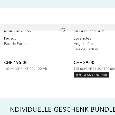
Überspringen
MARC JACOBS
ARIANA GRANDE
Perfect
Lovenotes
Eau de Parfum
Angels Kiss
Eau de Parfum
CHF 195.00
CHF 89.00
100
ml
 (
CHF 195.00
 / 
100
ml
)
125
ml
 (
CHF 71.20
 / 
100
ml
)
DOUGLAS ORIGINAL
INDIVIDUELLE GESCHENK-BUNDL