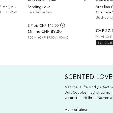
Digitaler Gutschein (Per E-Mail) nur online einlösbar
Sending Love
Brazilian 
CHF 15-250
Eau de Parfum
Cheirosa 
Bodyspra
S-Preis
CHF 145.00
CHF 27.
Online
CHF 89.00
90
ml
 (
CHF 
100
ml
 (
CHF 89.00
 / 
100
ml
)
GESCH
SCENTED LOVE
Manche Düfte sind
perfect m
Duft-Couples machst du nich
verbreiten mit ihren Namen a
Mehr erfahren