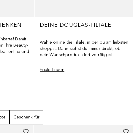
HENKEN
DEINE DOUGLAS-FILIALE
nkarte! Damit
Wähle online die Filiale, in der du am liebsten
n ihre Beauty-
shoppst. Dann siehst du immer direkt, ob
sbar online und
dein Wunschprodukt dort vorrätig ist.
Filiale finden
ote
Geschenk für
+
26