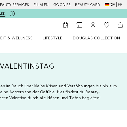
DE
FR
EAUTY SERVICES
FILIALEN
GOODIES
BEAUTY CARD
ASK
Zu Meiner 
Zum Storefinder
Zu Meinem Kunde
Zum
EIT & WELLNESS
LIFESTYLE
DOUGLAS COLLECTION
t & Wellness Menü öffnen
LIFESTYLE Menü öffnen
Douglas Collection Menü öf
VALENTINSTAG
gen im Bauch über kleine Krisen und Versöhnungen bis hin zum
t eine Achterbahn der Gefühle. Hier findest du Beauty-
e*n Valentine durch alle Höhen und Tiefen begleiten!