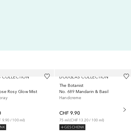
 COLLECTION
DOUGLAS COLLECTION
The Botanist
Rose Rosy Glow Mist
No. 689 Mandarin & Basil
pray
Handcreme
0
CHF 9.90
 9.90
 / 
100
ml
)
75
ml
 (
CHF 13.20
 / 
100
ml
)
ENK
GESCHENK