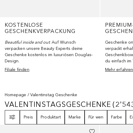
KOSTENLOSE
PREMIUM
GESCHENKVERPACKUNG
GESCHEN
Beautiful inside and out
: Auf Wunsch
Geschenke onl
verpacken unsere Beauty Experts deine
verpackt erha
Geschenke kostenlos im luxuriösen Douglas-
Geschenkboxe
Design.
du einfach i
Filiale finden
Mehr erfahre
Homepage
Valentinstag Geschenke
VALENTINSTAGSGESCHENKE
(
2'54
VALENTINSTAGSGESCHENKE
254
Filter
Preis
Produktart
Marke
Für wen
Farbe
E