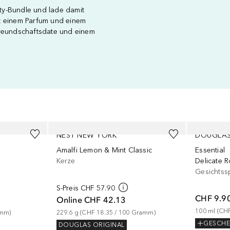
uty-Bundle und lade damit
it einem Parfum und einem
 Freundschaftsdate und einem
NEST NEW YORK
DOUGLAS
Amalfi Lemon & Mint Classic
Essential
Kerze
Delicate 
Gesichtss
S-Preis
CHF 57.90
CHF 9.9
Online
CHF 42.13
100
ml
 (
CHF
amm
)
229.6
g
 (
CHF 18.35
 / 
100
Gramm
)
GESCH
DOUGLAS ORIGINAL