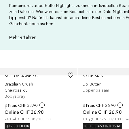
Kombiniere zauberhafte Highlights zu einem individuellen Bea
zum Date ein. Wie wäre es zum Beispiel mit einer Date Night m
Lippenstift? Natürlich kannst du auch deine Besties mit einem
Geschenk überraschen!
Mehr erfahren
Überspringen
SOL DE JANEIRO
KYLIE SKIN
Brazilian Crush
Lip Butter
Cheirosa 68
Lippenbalsam
Bodyspray
S-Preis
CHF 38.90
S-Preis
CHF 26.90
Online
CHF 36.90
Online
CHF 26.90
240
ml
 (
CHF 15.38
 / 
100
ml
)
10
g
 (
CHF 269.00
 / 
100
Gr
GESCHENK
DOUGLAS ORIGINAL