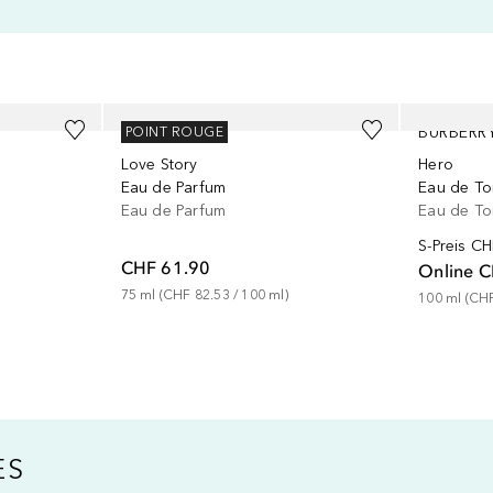
CHLOÉ
BURBERR
POINT ROUGE
Love Story
Hero
Eau de Parfum
Eau de Toi
Eau de Parfum
Eau de Toi
S-Preis
CH
CHF 61.90
Online
C
75
ml
 (
CHF 82.53
 / 
100
ml
)
100
ml
 (
CHF
ES