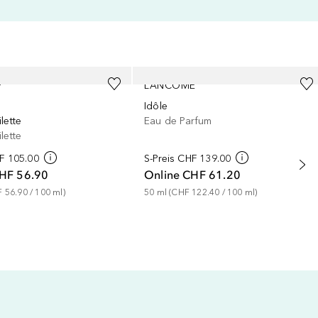
Y
LANCÔME
Idôle
lette
Eau de Parfum
lette
F 105.00
S-Preis
CHF 139.00
HF 56.90
Online
CHF 61.20
 56.90
 / 
100
ml
)
50
ml
 (
CHF 122.40
 / 
100
ml
)