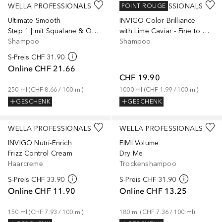
WELLA PROFESSIONALS
WELLA PROFESSIONALS
POINT ROUGE
Ultimate Smooth
INVIGO Color Brilliance
Step 1 | mit Squalane & Omega-9
with Lime Caviar - Fine to Medium Coloured Hair
Shampoo
Shampoo
S-Preis
CHF 31.90
Online
CHF 21.66
CHF 19.90
250
ml
 (
CHF 8.66
 / 
100
ml
)
1000
ml
 (
CHF 1.99
 / 
100
ml
)
GESCHENK
GESCHENK
WELLA PROFESSIONALS
WELLA PROFESSIONALS
INVIGO Nutri-Enrich
EIMI Volume
Frizz Control Cream
Dry Me
Haarcreme
Trockenshampoo
S-Preis
CHF 33.90
S-Preis
CHF 31.90
Online
CHF 11.90
Online
CHF 13.25
150
ml
 (
CHF 7.93
 / 
100
ml
)
180
ml
 (
CHF 7.36
 / 
100
ml
)