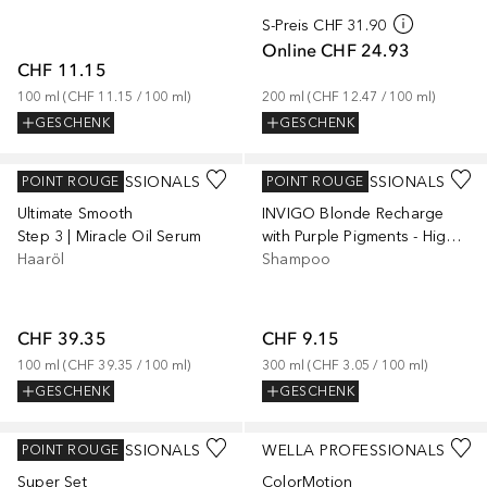
S-Preis
CHF 31.90
Online
CHF 24.93
CHF 11.15
100
ml
 (
CHF 11.15
 / 
100
ml
)
200
ml
 (
CHF 12.47
 / 
100
ml
)
GESCHENK
GESCHENK
WELLA PROFESSIONALS
WELLA PROFESSIONALS
POINT ROUGE
POINT ROUGE
Ultimate Smooth
INVIGO Blonde Recharge
Step 3 | Miracle Oil Serum
with Purple Pigments - Highlighted, Cool Blonde or Silver Hair
Haaröl
Shampoo
CHF 39.35
CHF 9.15
100
ml
 (
CHF 39.35
 / 
100
ml
)
300
ml
 (
CHF 3.05
 / 
100
ml
)
GESCHENK
GESCHENK
WELLA PROFESSIONALS
WELLA PROFESSIONALS
POINT ROUGE
Super Set
ColorMotion