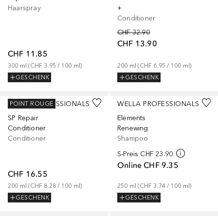
Haarspray
+
Conditioner
CHF 32.90
CHF 13.90
CHF 11.85
300
ml
 (
CHF 3.95
 / 
100
ml
)
200
ml
 (
CHF 6.95
 / 
100
ml
)
GESCHENK
GESCHENK
WELLA PROFESSIONALS
WELLA PROFESSIONALS
POINT ROUGE
SP Repair
Elements
Conditioner
Renewing
Conditioner
Shampoo
S-Preis
CHF 23.90
Online
CHF 9.35
CHF 16.55
200
ml
 (
CHF 8.28
 / 
100
ml
)
250
ml
 (
CHF 3.74
 / 
100
ml
)
GESCHENK
GESCHENK