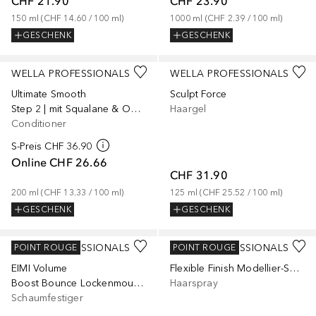
CHF 21.90
CHF 23.90
150
ml
 (
CHF 14.60
 / 
100
ml
)
1000
ml
 (
CHF 2.39
 / 
100
ml
)
GESCHENK
GESCHENK
WELLA PROFESSIONALS
WELLA PROFESSIONALS
Ultimate Smooth
Sculpt Force
Step 2 | mit Squalane & Omega-9
Haargel
Conditioner
S-Preis
CHF 36.90
Online
CHF 26.66
CHF 31.90
200
ml
 (
CHF 13.33
 / 
100
ml
)
125
ml
 (
CHF 25.52
 / 
100
ml
)
GESCHENK
GESCHENK
WELLA PROFESSIONALS
WELLA PROFESSIONALS
POINT ROUGE
POINT ROUGE
EIMI Volume
Flexible Finish Modellier-Spray
Boost Bounce Lockenmousse
Haarspray
Schaumfestiger