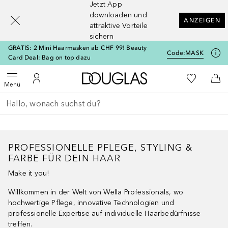
Jetzt App
[navigation.slideout.screenreader]
downloaden und
ANZEIGEN
attraktive Vorteile
sichern
GRATIS: 2 Mini Haarmasken ab CHF 99! Beauty
Code:
MASK
Card Deal: Bag on top dazu
Zur Douglas Startseite
Zu Meiner 
Menü öffnen
Zu Meinem Kundenkonto
Zum
Menü
Gehe zurück
Suche ausführen
PROFESSIONELLE PFLEGE, STYLING &
FARBE FÜR DEIN HAAR
Make it you!
Willkommen in der Welt von Wella Professionals, wo
hochwertige Pflege, innovative Technologien und
professionelle Expertise auf individuelle Haarbedürfnisse
treffen.