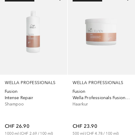
WELLA PROFESSIONALS
WELLA PROFESSIONALS
Fusion
Fusion
Intense Repair
Wella Professionals Fusion, intensywnie regenerująca maska do włosów zniszczonych
Shampoo
Haarkur
CHF 26.90
CHF 23.90
1000
ml
 (
CHF 2.69
 / 
100
ml
)
500
ml
 (
CHF 4.78
 / 
100
ml
)