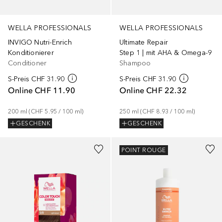
WELLA PROFESSIONALS
WELLA PROFESSIONALS
INVIGO Nutri-Enrich
Ultimate Repair
Konditionierer
Step 1 | mit AHA & Omega-9
Conditioner
Shampoo
S-Preis
CHF 31.90
S-Preis
CHF 31.90
Online
CHF 11.90
Online
CHF 22.32
200
ml
 (
CHF 5.95
 / 
100
ml
)
250
ml
 (
CHF 8.93
 / 
100
ml
)
GESCHENK
GESCHENK
+
5
POINT ROUGE