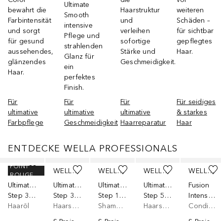
Ultimate
bewahrt die
Haarstruktur
weiteren
Smooth
Farbintensität
und
Schäden –
intensive
und sorgt
verleihen
für sichtbar
Pflege und
für gesund
sofortige
gepflegtes
strahlenden
aussehendes,
Stärke und
Haar.
Glanz für
glänzendes
Geschmeidigkeit.
ein
Haar.
perfektes
Finish.
Für
Für
Für
Für seidiges
ultimative
ultimative
ultimative
& starkes
Farbpflege
Geschmeidigkeit
Haarreparatur
Haar
ENTDECKE WELLA PROFESSIONALS
Überspringen
POINT
WELLA PROFESSIONALS
WELLA PROFESSIONALS
WELLA PROFESSIONALS
WELLA PROFESSIONALS
WELLA PROFESSIONALS
ROUGE
Ultimate Smooth
Ultimate Repair
Ultimate Repair
Ultimate Repair
Fusion
Step 3 | Miracle Oil Serum
Step 3 | Miracle Hair Rescue Leave-In mit AHA & Omega-9
Step 1 | mit AHA & Omega-9
Step 5 | mit AHA & Omega-9
Intense Repair
Haaröl
Haarserum
Shampoo
Haarserum
Conditioner