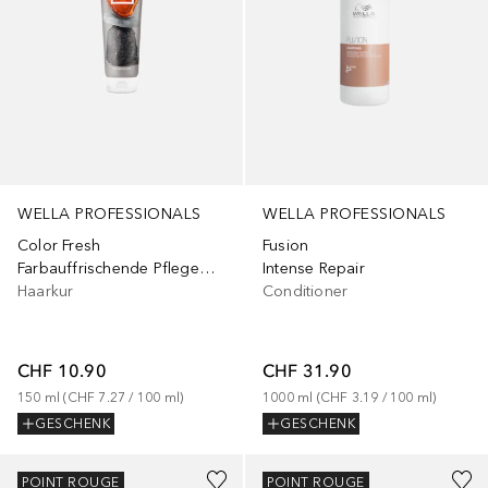
WELLA PROFESSIONALS
WELLA PROFESSIONALS
Color Fresh
Fusion
Farbauffrischende Pflegemaske
Intense Repair
Haarkur
Conditioner
CHF 10.90
CHF 31.90
150
ml
 (
CHF 7.27
 / 
100
ml
)
1000
ml
 (
CHF 3.19
 / 
100
ml
)
GESCHENK
GESCHENK
POINT ROUGE
POINT ROUGE