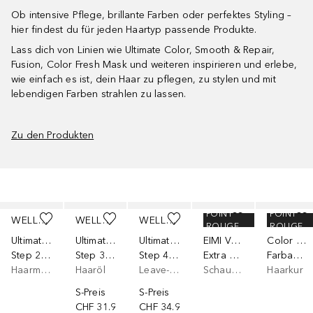
Ob intensive Pflege, brillante Farben oder perfektes Styling –
hier findest du für jeden Haartyp passende Produkte.
Lass dich von Linien wie Ultimate Color, Smooth & Repair,
Fusion, Color Fresh Mask und weiteren inspirieren und erlebe,
wie einfach es ist, dein Haar zu pflegen, zu stylen und mit
lebendigen Farben strahlen zu lassen.
Zu den Produkten
Überspringen
POINT
POINT
WELLA PROFESSIONALS
WELLA PROFESSIONALS
WELLA PROFESSIONALS
WELLA PROFESSIONALS
WELLA PROFESSIONALS
ROUGE
ROUGE
Ultimate Color
Ultimate Smooth
Ultimate Repair
EIMI Volume
Color Fresh
Step 2 | Miracle Leave-in Mask
Step 3 | Miracle Oil Serum
Step 4 | 5-In-1 Protective Leave-In mit AHA & Omega-9
Extra Volume Volumenmousse
Farbauffrischende Pflegemaske
Haarmaske
Haaröl
Leave-In-Conditioner
Schaumfestiger
Haarkur
S-Preis
S-Preis
CHF 31.90
CHF 34.90