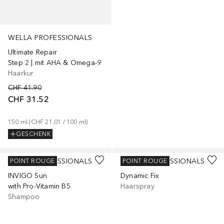
WELLA PROFESSIONALS
Ultimate Repair
Step 2 | mit AHA & Omega-9
Haarkur
CHF 41.90
CHF 31.52
150
ml
 (
CHF 21.01
 / 
100
ml
)
GESCHENK
WELLA PROFESSIONALS
WELLA PROFESSIONALS
POINT ROUGE
POINT ROUGE
INVIGO Sun
Dynamic Fix
with Pro-Vitamin B5
Haarspray
Shampoo