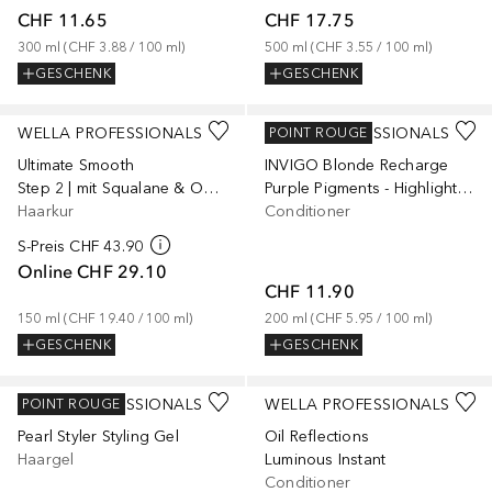
CHF 11.65
CHF 17.75
300
ml
 (
CHF 3.88
 / 
100
ml
)
500
ml
 (
CHF 3.55
 / 
100
ml
)
GESCHENK
GESCHENK
WELLA PROFESSIONALS
WELLA PROFESSIONALS
POINT ROUGE
Ultimate Smooth
INVIGO Blonde Recharge
Step 2 | mit Squalane & Omega-9
Purple Pigments - Highlighted, Cool Blonde or Silver Hair
Haarkur
Conditioner
S-Preis
CHF 43.90
Online
CHF 29.10
CHF 11.90
150
ml
 (
CHF 19.40
 / 
100
ml
)
200
ml
 (
CHF 5.95
 / 
100
ml
)
GESCHENK
GESCHENK
WELLA PROFESSIONALS
WELLA PROFESSIONALS
POINT ROUGE
Pearl Styler Styling Gel
Oil Reflections
Haargel
Luminous Instant
Conditioner