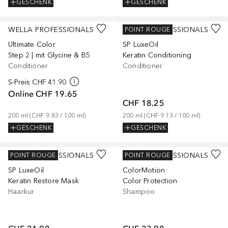
GESCHENK
GESCHENK
WELLA PROFESSIONALS
WELLA PROFESSIONALS
POINT ROUGE
Ultimate Color
SP LuxeOil
Step 2 | mit Glycine & B5
Keratin Conditioning
Conditioner
Conditioner
S-Preis
CHF 41.90
Online
CHF 19.65
CHF 18.25
200
ml
 (
CHF 9.83
 / 
100
ml
)
200
ml
 (
CHF 9.13
 / 
100
ml
)
GESCHENK
GESCHENK
WELLA PROFESSIONALS
WELLA PROFESSIONALS
POINT ROUGE
POINT ROUGE
SP LuxeOil
ColorMotion
Keratin Restore Mask
Color Protection
Haarkur
Shampoo