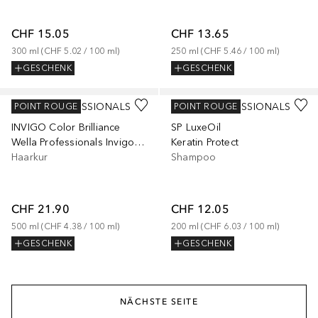
CHF 15.05
CHF 13.65
300
ml
 (
CHF 5.02
 / 
100
ml
)
250
ml
 (
CHF 5.46
 / 
100
ml
)
GESCHENK
GESCHENK
WELLA PROFESSIONALS
WELLA PROFESSIONALS
POINT ROUGE
POINT ROUGE
INVIGO Color Brilliance
SP LuxeOil
Wella Professionals Invigo Color Brilliance Mask Gekleurd & Fijn Haar 150 ml
Keratin Protect
Haarkur
Shampoo
CHF 21.90
CHF 12.05
500
ml
 (
CHF 4.38
 / 
100
ml
)
200
ml
 (
CHF 6.03
 / 
100
ml
)
GESCHENK
GESCHENK
NÄCHSTE SEITE