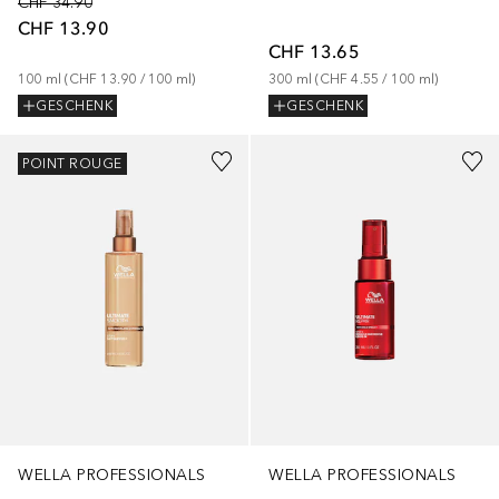
CHF 34.90
CHF 13.90
CHF 13.65
100
ml
 (
CHF 13.90
 / 
100
ml
)
300
ml
 (
CHF 4.55
 / 
100
ml
)
GESCHENK
GESCHENK
POINT ROUGE
WELLA PROFESSIONALS
WELLA PROFESSIONALS