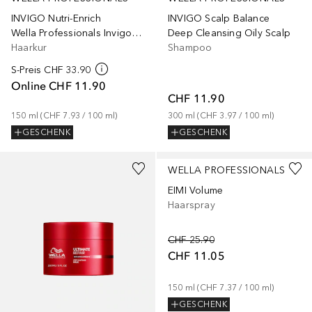
INVIGO Nutri-Enrich
INVIGO Scalp Balance
Wella Professionals Invigo Nutri-Enrich, odżywcza maska do włosów suchych i zniszczonych
Deep Cleansing Oily Scalp
Haarkur
Shampoo
S-Preis
CHF 33.90
Online
CHF 11.90
CHF 11.90
150
ml
 (
CHF 7.93
 / 
100
ml
)
300
ml
 (
CHF 3.97
 / 
100
ml
)
GESCHENK
GESCHENK
WELLA PROFESSIONALS
EIMI Volume
Haarspray
CHF 25.90
CHF 11.05
150
ml
 (
CHF 7.37
 / 
100
ml
)
GESCHENK