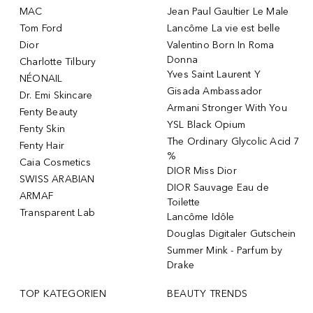
MAC
Jean Paul Gaultier Le Male
Tom Ford
Lancôme La vie est belle
Dior
Valentino Born In Roma
Donna
Charlotte Tilbury
Yves Saint Laurent Y
NÉONAIL
Gisada Ambassador
Dr. Emi Skincare
Armani Stronger With You
Fenty Beauty
YSL Black Opium
Fenty Skin
The Ordinary Glycolic Acid 7
Fenty Hair
%
Caia Cosmetics
DIOR Miss Dior
SWISS ARABIAN
DIOR Sauvage Eau de
ARMAF
Toilette
Transparent Lab
Lancôme Idôle
Douglas Digitaler Gutschein
Summer Mink - Parfum by
Drake
TOP KATEGORIEN
BEAUTY TRENDS