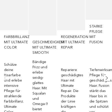
STARKE
PFLEGE
FARBBRILLANZ
REGENERATION
MIT
MIT ULTIMATE
GESCHMEIDIGKEIT
MIT ULTIMATE
FUSION
COLOR
MIT ULTIMATE
REPAIR
SMOOTH
Bändige
Schütze
Frizz und
deine
Repariere
Tiefenwirksa
erlebe
Haarfarbe
geschädigtes
Pflege für
seidig-
und erlebe
Haar mit
geschädigtes
glattes
intensive
Ultimate
Haar. Fusion
Haar. Mit
Pflege für
Repair. Die
stärkt das
Squalan
strahlende
Produkte
Haar bis in
und
Farbbrillanz.
der Linie
die Spitzen
Omega-9
Ultimate
kräftigen
und schützt
bietet
Color
die
vor