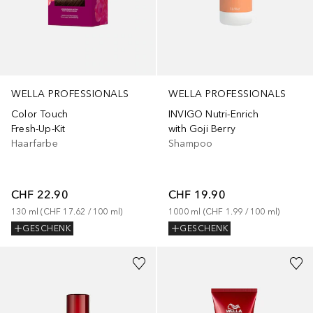
WELLA PROFESSIONALS
WELLA PROFESSIONALS
Color Touch
INVIGO Nutri-Enrich
Fresh-Up-Kit
with Goji Berry
Haarfarbe
Shampoo
CHF 22.90
CHF 19.90
130
ml
 (
CHF 17.62
 / 
100
ml
)
1000
ml
 (
CHF 1.99
 / 
100
ml
)
GESCHENK
GESCHENK