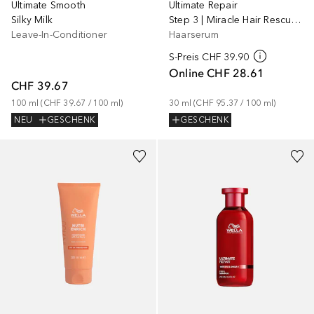
Ultimate Smooth
Ultimate Repair
Silky Milk
Step 3 | Miracle Hair Rescue Leave-In mit AHA & Omega-9
Leave-In-Conditioner
Haarserum
S-Preis
CHF 39.90
Online
CHF 28.61
CHF 39.67
100
ml
 (
CHF 39.67
 / 
100
ml
)
30
ml
 (
CHF 95.37
 / 
100
ml
)
NEU
GESCHENK
GESCHENK