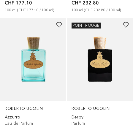
CHF 177.10
CHF 232.80
100
ml
 (
CHF 177.10
 / 
100
ml
)
100
ml
 (
CHF 232.80
 / 
100
ml
)
POINT ROUGE
ROBERTO UGOLINI
ROBERTO UGOLINI
Azzurro
Derby
Eau de Parfum
Parfum