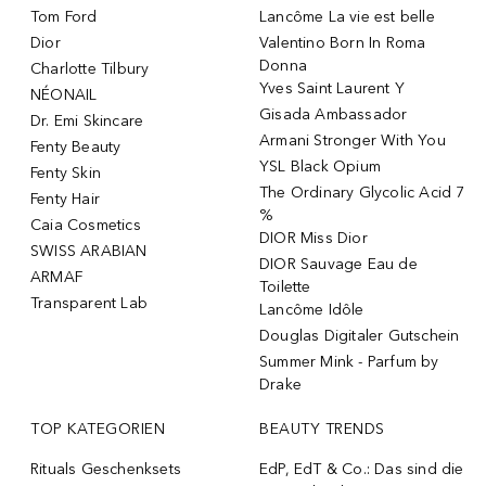
Tom Ford
Lancôme La vie est belle
Dior
Valentino Born In Roma
Donna
Charlotte Tilbury
Yves Saint Laurent Y
NÉONAIL
Gisada Ambassador
Dr. Emi Skincare
Armani Stronger With You
Fenty Beauty
YSL Black Opium
Fenty Skin
The Ordinary Glycolic Acid 7
Fenty Hair
%
Caia Cosmetics
DIOR Miss Dior
SWISS ARABIAN
DIOR Sauvage Eau de
ARMAF
Toilette
Transparent Lab
Lancôme Idôle
Douglas Digitaler Gutschein
Summer Mink - Parfum by
Drake
TOP KATEGORIEN
BEAUTY TRENDS
Rituals Geschenksets
EdP, EdT & Co.: Das sind die