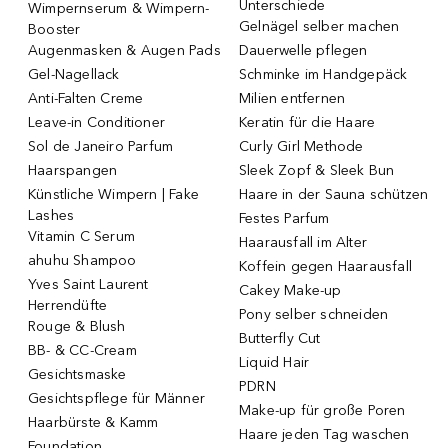
Unterschiede
Wimpernserum & Wimpern-
Gelnägel selber machen
Booster
Augenmasken & Augen Pads
Dauerwelle pflegen
Gel-Nagellack
Schminke im Handgepäck
Anti-Falten Creme
Milien entfernen
Leave-in Conditioner
Keratin für die Haare
Sol de Janeiro Parfum
Curly Girl Methode
Haarspangen
Sleek Zopf & Sleek Bun
Künstliche Wimpern | Fake
Haare in der Sauna schützen
Lashes
Festes Parfum
Vitamin C Serum
Haarausfall im Alter
ahuhu Shampoo
Koffein gegen Haarausfall
Yves Saint Laurent
Cakey Make-up
Herrendüfte
Pony selber schneiden
Rouge & Blush
Butterfly Cut
BB- & CC-Cream
Liquid Hair
Gesichtsmaske
PDRN
Gesichtspflege für Männer
Make-up für große Poren
Haarbürste & Kamm
Haare jeden Tag waschen
Foundation