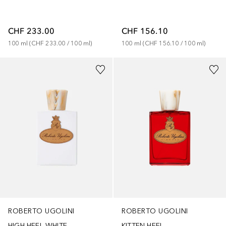
CHF 233.00
CHF 156.10
100
ml
 (
CHF 233.00
 / 
100
ml
)
100
ml
 (
CHF 156.10
 / 
100
ml
)
ROBERTO UGOLINI
ROBERTO UGOLINI
HIGH HEEL WHITE
KITTEN HEEL