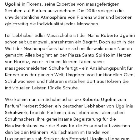
Ugolini
in Florenz, seine Expertise von massgefertigten
Schuhen auf Parfum auszudehnen. Die Düfte spiegeln die
unwiderstehliche
Atmosphäre von Florenz
wider und betonen
gleichzeitig die Individualität jedes Menschen.
Für Liebhaber edler Massschuhe ist der Name
Roberto Ugolini
schon seit über zwei Jahrzehnten ein Begriff. Doch auch in der
Welt der Nischenparfums hat er sich mittlerweile einen Namen
gemacht. Alles beginnt an der
Piazza Santo Spirito
im Herzen
von Florenz, wo er in einem kleinen Laden seine
massgeschneiderten Schuhe fertigt – ein Anziehungspunkt für
Kenner aus der ganzen Welt. Umgeben von funktionellen Ölen,
Schuhwachsen und Polituren entstehen dort aus Hölzern die
individuellen Leisten für die Schuhe.
Wie kommt nun ein Schuhmacher wie
Roberto Ugolini
zum
Parfum? Herbert Sticker, ein deutscher Liebhaber von
Ugolinis
Schuhwerk
, brachte Parfum in das Leben des italienischen
Schuhmachers. Ihre gemeinsame Begeisterung für die
Handwerkskunst war die Basis für die Freundschaft zwischen
den beiden Männern. Als Fachmann im Handel von
Luxusparfums sah Stricker das Potenzial, Ugolinis
Liebe zum