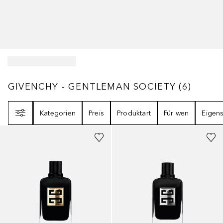
GIVENCHY - GENTLEMAN SOCIETY
6
ERGEB
GIVENCHY - GENTLEMAN SOCIETY
(
6
)
Filter
Kategorien
Preis
Produktart
Für wen
Eigens