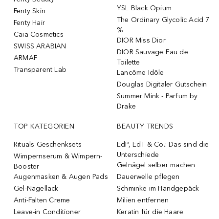
YSL Black Opium
Fenty Skin
The Ordinary Glycolic Acid 7
Fenty Hair
%
Caia Cosmetics
DIOR Miss Dior
SWISS ARABIAN
DIOR Sauvage Eau de
ARMAF
Toilette
Transparent Lab
Lancôme Idôle
Douglas Digitaler Gutschein
Summer Mink - Parfum by
Drake
TOP KATEGORIEN
BEAUTY TRENDS
Rituals Geschenksets
EdP, EdT & Co.: Das sind die
Unterschiede
Wimpernserum & Wimpern-
Gelnägel selber machen
Booster
Augenmasken & Augen Pads
Dauerwelle pflegen
Gel-Nagellack
Schminke im Handgepäck
Anti-Falten Creme
Milien entfernen
Leave-in Conditioner
Keratin für die Haare