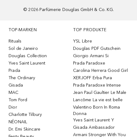
©
2026
Parfümerie Douglas GmbH & Co. KG.
TOP-MARKEN
TOP PRODUKTE
Rituals
YSL Libre
Sol de Janeiro
Douglas PDF Gutschein
Douglas Collection
Giorgio Armani Si
Yves Saint Laurent
Prada Paradoxe
Prada
Carolina Herrera Good Girl
The Ordinary
XERJOFF Erba Pura
Gisada
Prada Paradoxe Intense
MAC
Jean Paul Gaultier Le Male
Tom Ford
Lancôme La vie est belle
Dior
Valentino Born In Roma
Donna
Charlotte Tilbury
Yves Saint Laurent Y
NÉONAIL
Gisada Ambassador
Dr. Emi Skincare
Armani Stronger With You
Fenty Beauty