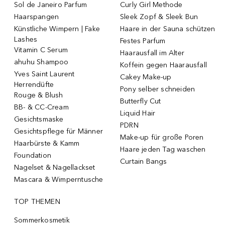
Sol de Janeiro Parfum
Curly Girl Methode
Haarspangen
Sleek Zopf & Sleek Bun
Künstliche Wimpern | Fake
Haare in der Sauna schützen
Lashes
Festes Parfum
Vitamin C Serum
Haarausfall im Alter
ahuhu Shampoo
Koffein gegen Haarausfall
Yves Saint Laurent
Cakey Make-up
Herrendüfte
Pony selber schneiden
Rouge & Blush
Butterfly Cut
BB- & CC-Cream
Liquid Hair
Gesichtsmaske
PDRN
Gesichtspflege für Männer
Make-up für große Poren
Haarbürste & Kamm
Haare jeden Tag waschen
Foundation
Curtain Bangs
Nagelset & Nagellackset
Mascara & Wimperntusche
TOP THEMEN
Sommerkosmetik