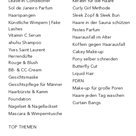
Leave-in Conditioner
Keratin für die Haare
Sol de Janeiro Parfum
Curly Girl Methode
Haarspangen
Sleek Zopf & Sleek Bun
Künstliche Wimpern | Fake
Haare in der Sauna schützen
Lashes
Festes Parfum
Vitamin C Serum
Haarausfall im Alter
ahuhu Shampoo
Koffein gegen Haarausfall
Yves Saint Laurent
Cakey Make-up
Herrendüfte
Pony selber schneiden
Rouge & Blush
Butterfly Cut
BB- & CC-Cream
Liquid Hair
Gesichtsmaske
PDRN
Gesichtspflege für Männer
Make-up für große Poren
Haarbürste & Kamm
Haare jeden Tag waschen
Foundation
Curtain Bangs
Nagelset & Nagellackset
Mascara & Wimperntusche
TOP THEMEN