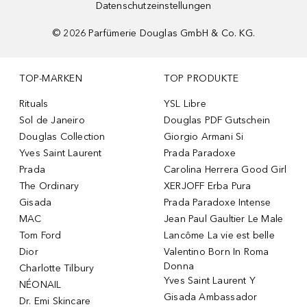
Datenschutzeinstellungen
©
2026
Parfümerie Douglas GmbH & Co. KG.
TOP-MARKEN
TOP PRODUKTE
Rituals
YSL Libre
Sol de Janeiro
Douglas PDF Gutschein
Douglas Collection
Giorgio Armani Si
Yves Saint Laurent
Prada Paradoxe
Prada
Carolina Herrera Good Girl
The Ordinary
XERJOFF Erba Pura
Gisada
Prada Paradoxe Intense
MAC
Jean Paul Gaultier Le Male
Tom Ford
Lancôme La vie est belle
Dior
Valentino Born In Roma
Donna
Charlotte Tilbury
Yves Saint Laurent Y
NÉONAIL
Gisada Ambassador
Dr. Emi Skincare