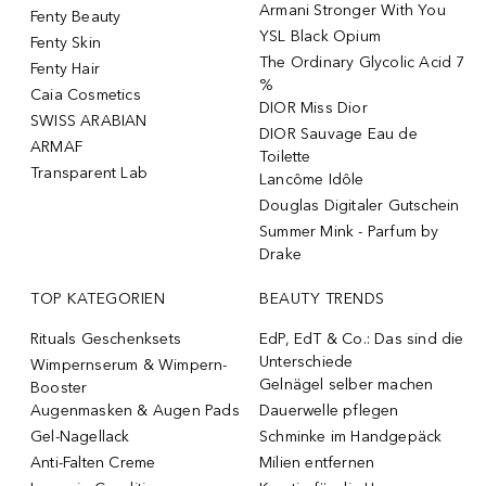
Armani Stronger With You
Fenty Beauty
YSL Black Opium
Fenty Skin
The Ordinary Glycolic Acid 7
Fenty Hair
%
Caia Cosmetics
DIOR Miss Dior
SWISS ARABIAN
DIOR Sauvage Eau de
ARMAF
Toilette
Transparent Lab
Lancôme Idôle
Douglas Digitaler Gutschein
Summer Mink - Parfum by
Drake
TOP KATEGORIEN
BEAUTY TRENDS
Rituals Geschenksets
EdP, EdT & Co.: Das sind die
Unterschiede
Wimpernserum & Wimpern-
Gelnägel selber machen
Booster
Augenmasken & Augen Pads
Dauerwelle pflegen
Gel-Nagellack
Schminke im Handgepäck
Anti-Falten Creme
Milien entfernen