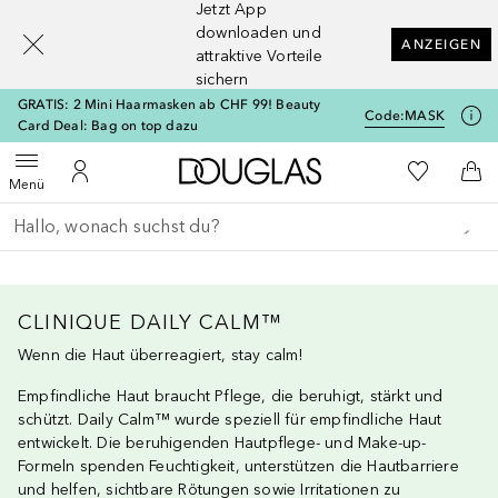
Jetzt App
[navigation.slideout.screenreader]
downloaden und
ANZEIGEN
attraktive Vorteile
sichern
GRATIS: 2 Mini Haarmasken ab CHF 99! Beauty
Code:
MASK
Card Deal: Bag on top dazu
Zur Douglas Startseite
Zu Meiner 
Menü öffnen
Zu Meinem Kundenkonto
Zum
Menü
Gehe zurück
Suche ausführen
CLINIQUE DAILY CALM™
Wenn die Haut überreagiert, stay calm!
Empfindliche Haut braucht Pflege, die beruhigt, stärkt und
schützt. Daily Calm™ wurde speziell für empfindliche Haut
entwickelt. Die beruhigenden Hautpflege- und Make-up-
Formeln spenden Feuchtigkeit, unterstützen die Hautbarriere
und helfen, sichtbare Rötungen sowie Irritationen zu