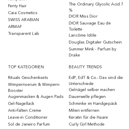
The Ordinary Glycolic Acid 7
Fenty Hair
%
Caia Cosmetics
DIOR Miss Dior
SWISS ARABIAN
DIOR Sauvage Eau de
ARMAF
Toilette
Transparent Lab
Lancôme Idôle
Douglas Digitaler Gutschein
Summer Mink - Parfum by
Drake
TOP KATEGORIEN
BEAUTY TRENDS
Rituals Geschenksets
EdP, EdT & Co.: Das sind die
Unterschiede
Wimpernserum & Wimpern-
Gelnägel selber machen
Booster
Augenmasken & Augen Pads
Dauerwelle pflegen
Gel-Nagellack
Schminke im Handgepäck
Anti-Falten Creme
Milien entfernen
Leave-in Conditioner
Keratin für die Haare
Sol de Janeiro Parfum
Curly Girl Methode