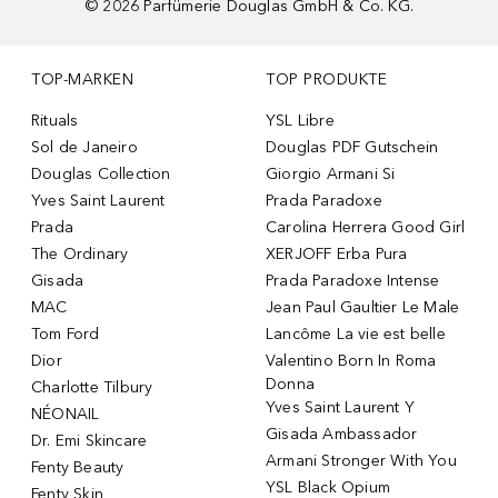
©
2026
Parfümerie Douglas GmbH & Co. KG.
TOP-MARKEN
TOP PRODUKTE
Rituals
YSL Libre
Sol de Janeiro
Douglas PDF Gutschein
Douglas Collection
Giorgio Armani Si
Yves Saint Laurent
Prada Paradoxe
Prada
Carolina Herrera Good Girl
The Ordinary
XERJOFF Erba Pura
Gisada
Prada Paradoxe Intense
MAC
Jean Paul Gaultier Le Male
Tom Ford
Lancôme La vie est belle
Dior
Valentino Born In Roma
Donna
Charlotte Tilbury
Yves Saint Laurent Y
NÉONAIL
Gisada Ambassador
Dr. Emi Skincare
Armani Stronger With You
Fenty Beauty
YSL Black Opium
Fenty Skin