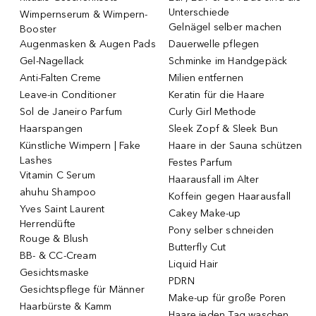
Unterschiede
Wimpernserum & Wimpern-
Gelnägel selber machen
Booster
Augenmasken & Augen Pads
Dauerwelle pflegen
Gel-Nagellack
Schminke im Handgepäck
Anti-Falten Creme
Milien entfernen
Leave-in Conditioner
Keratin für die Haare
Sol de Janeiro Parfum
Curly Girl Methode
Haarspangen
Sleek Zopf & Sleek Bun
Künstliche Wimpern | Fake
Haare in der Sauna schützen
Lashes
Festes Parfum
Vitamin C Serum
Haarausfall im Alter
ahuhu Shampoo
Koffein gegen Haarausfall
Yves Saint Laurent
Cakey Make-up
Herrendüfte
Pony selber schneiden
Rouge & Blush
Butterfly Cut
BB- & CC-Cream
Liquid Hair
Gesichtsmaske
PDRN
Gesichtspflege für Männer
Make-up für große Poren
Haarbürste & Kamm
Haare jeden Tag waschen