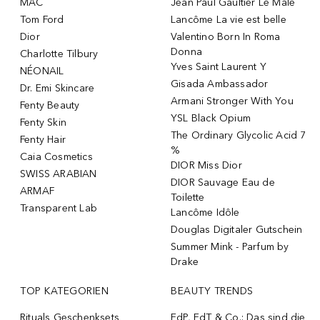
MAC
Jean Paul Gaultier Le Male
Tom Ford
Lancôme La vie est belle
Dior
Valentino Born In Roma
Donna
Charlotte Tilbury
Yves Saint Laurent Y
NÉONAIL
Gisada Ambassador
Dr. Emi Skincare
Armani Stronger With You
Fenty Beauty
YSL Black Opium
Fenty Skin
The Ordinary Glycolic Acid 7
Fenty Hair
%
Caia Cosmetics
DIOR Miss Dior
SWISS ARABIAN
DIOR Sauvage Eau de
ARMAF
Toilette
Transparent Lab
Lancôme Idôle
Douglas Digitaler Gutschein
Summer Mink - Parfum by
Drake
TOP KATEGORIEN
BEAUTY TRENDS
Rituals Geschenksets
EdP, EdT & Co.: Das sind die