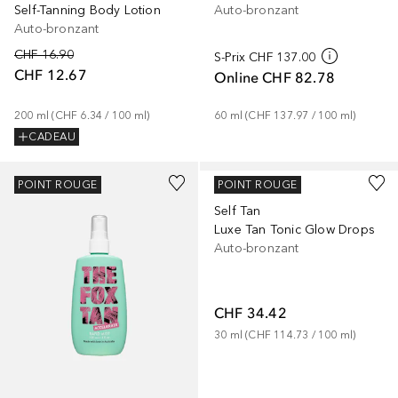
Self-Tanning Body Lotion
Auto-bronzant
Auto-bronzant
CHF 16.90
S-Prix
CHF 137.00
CHF 12.67
Online
CHF 82.78
200
ml
 (
CHF 6.34
 / 
100
ml
)
60
ml
 (
CHF 137.97
 / 
100
ml
)
CADEAU
ST.TROPEZ
POINT ROUGE
POINT ROUGE
Self Tan
Luxe Tan Tonic Glow Drops
Auto-bronzant
CHF 34.42
30
ml
 (
CHF 114.73
 / 
100
ml
)