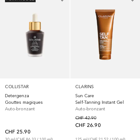
COLLISTAR
CLARINS
Detergenza
Sun Care
Gouttes magiques
Self-Tanning Instant Gel
Auto-bronzant
Auto-bronzant
CHF 42.90
CHF 26.90
CHF 25.90
30
ml
 (
CHF 86.33
 / 
100
ml
)
125
ml
 (
CHF 21.52
 / 
100
ml
)