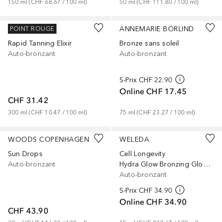
150
ml
 (
CHF 68.67
 / 
100
ml
)
50
ml
 (
CHF 111.80
 / 
100
ml
)
THE FOX TAN
ANNEMARIE BÖRLIND
POINT ROUGE
Rapid Tanning Elixir
Bronze sans soleil
Auto-bronzant
Auto-bronzant
S-Prix
CHF 22.90
Online
CHF 17.45
CHF 31.42
300
ml
 (
CHF 10.47
 / 
100
ml
)
75
ml
 (
CHF 23.27
 / 
100
ml
)
WOODS COPENHAGEN
WELEDA
Sun Drops
Cell Longevity
Auto-bronzant
Hydra Glow Bronzing Glow Drops
Auto-bronzant
S-Prix
CHF 34.90
Online
CHF 34.90
CHF 43.90