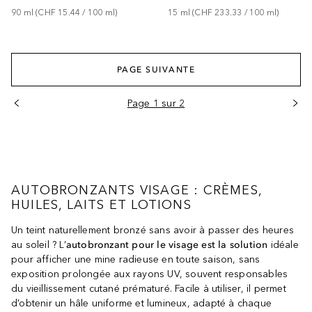
90
ml
 (
CHF 15.44
 / 
100
ml
)
15
ml
 (
CHF 233.33
 / 
100
ml
)
PAGE SUIVANTE
Page 1 sur 2
AUTOBRONZANTS VISAGE : CRÈMES,
HUILES, LAITS ET LOTIONS
Un teint naturellement bronzé sans avoir à passer des heures
au soleil ? L’
autobronzant pour le visage est la solution
idéale
pour afficher une mine radieuse en toute saison, sans
exposition prolongée aux rayons UV, souvent responsables
du vieillissement cutané prématuré. Facile à utiliser, il permet
d’obtenir un hâle uniforme et lumineux, adapté à chaque