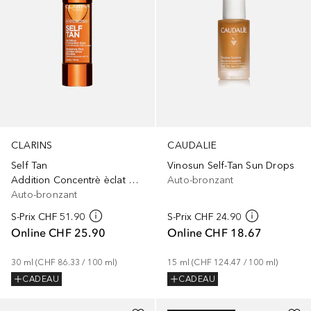
CLARINS
CAUDALIE
Self Tan
Vinosun Self-Tan Sun Drops
Addition Concentrè èclat Corps
Auto-bronzant
Auto-bronzant
S-Prix
CHF 51.90
S-Prix
CHF 24.90
Online
CHF 25.90
Online
CHF 18.67
30
ml
 (
CHF 86.33
 / 
100
ml
)
15
ml
 (
CHF 124.47
 / 
100
ml
)
CADEAU
CADEAU