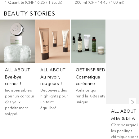
1
Quantité
 (
CHF 16.25
 / 
1
Stück
)
200
ml
 (
CHF 14.45
 / 
100
ml
)
BEAUTY STORIES
Ignorer
ALL ABOUT
ALL ABOUT
GET INSPIRED
Bye-bye,
Au revoir,
Cosmétique
cernes !
rougeurs !
coréenne
Indispensables
Découvrez des
Voilà ce qui
pour un contour
highlights pour
rend la K-Beauty
des yeux
un teint
unique
parfaitement
équilibré.
ALL ABOUT
soigné.
AHA & BHA
C’est pourquoi
les peelings
chimiques sont