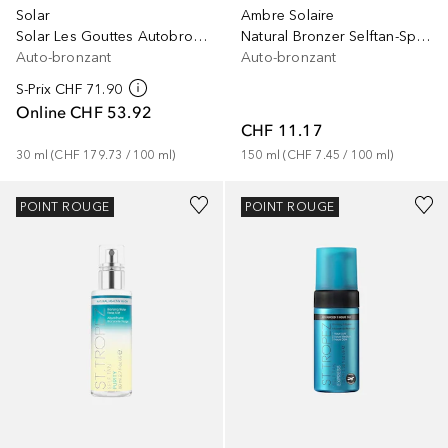
Ambre Solaire
Solar
Natural Bronzer Selftan-Spray
Solar Les Gouttes Autobronzantes
Auto-bronzant
Auto-bronzant
S-Prix
CHF 71.90
Online
CHF 53.92
CHF 11.17
150
ml
 (
CHF 7.45
 / 
100
ml
)
30
ml
 (
CHF 179.73
 / 
100
ml
)
POINT ROUGE
POINT ROUGE