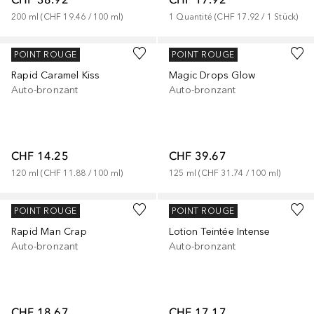
200
ml
 (
CHF 19.46
 / 
100
ml
)
1
Quantité
 (
CHF 17.92
 / 
1
Stück
)
THE FOX TAN
COLLISTAR
POINT ROUGE
POINT ROUGE
Rapid Caramel Kiss
Magic Drops Glow
Auto-bronzant
Auto-bronzant
CHF 14.25
CHF 39.67
120
ml
 (
CHF 11.88
 / 
100
ml
)
125
ml
 (
CHF 31.74
 / 
100
ml
)
THE FOX TAN
ACADÉMIE
POINT ROUGE
POINT ROUGE
Rapid Man Crap
Lotion Teintée Intense
Auto-bronzant
Auto-bronzant
CHF 18.67
CHF 17.17