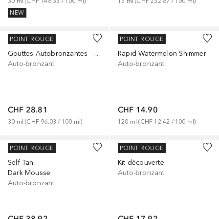
30
ml
 (
CHF 146.33
 / 
100
ml
)
15
ml
 (
CHF 232.67
 / 
100
ml
)
NEW
FLEEKY
THE FOX TAN
POINT ROUGE
POINT ROUGE
Gouttes Autobronzantes - Teint Doré pour Visage & Corps
Rapid Watermelon Shimmer
Auto-bronzant
Auto-bronzant
CHF 28.81
CHF 14.90
30
ml
 (
CHF 96.03
 / 
100
ml
)
120
ml
 (
CHF 12.42
 / 
100
ml
)
ST.TROPEZ
REVITASUN
POINT ROUGE
POINT ROUGE
Self Tan
Kit découverte
Dark Mousse
Auto-bronzant
Auto-bronzant
CHF 38.92
CHF 17.92