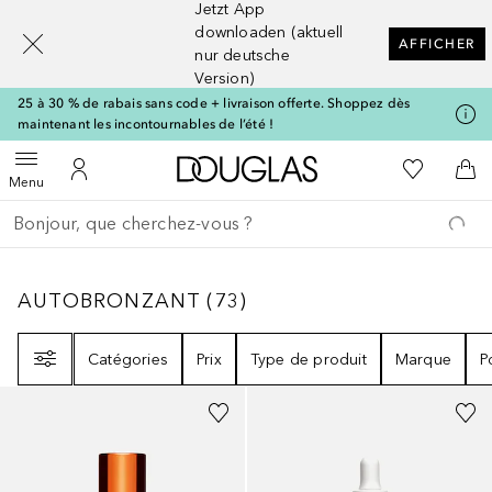
Jetzt App
[navigation.slideout.screenreader]
downloaden (aktuell
AFFICHER
nur deutsche
Version)
25 à 30 % de rabais sans code + livraison offerte. Shoppez dès
maintenant les incontournables de l’été !
Vers l'accueil Douglas
Vers Ma Li
Ouvrir le menu
Vers Mon Compte
Vers
Menu
Retourner
Exécuter la recherche
AUTOBRONZANT
73
RÉSULTATS
AUTOBRONZANT
(
73
)
Filtre
Catégories
Prix
Type de produit
Marque
P