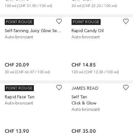
100
ml
 (
CHF 31.90
 / 
100
ml
)
30
ml
 (
CHF 22.23
 / 
100
ml
)
COMODYNES
THE FOX TAN
POINT ROUGE
POINT ROUGE
Self-Tanning Juicy Glow Serum
Rapid Candy Oil
Auto-bronzant
Auto-bronzant
CHF 20.09
CHF 14.85
30
ml
 (
CHF 66.97
 / 
100
ml
)
120
ml
 (
CHF 12.38
 / 
100
ml
)
THE FOX TAN
JAMES READ
POINT ROUGE
Rapid Face Tan
Self Tan
Auto-bronzant
Click & Glow
Auto-bronzant
CHF 13.90
CHF 35.00