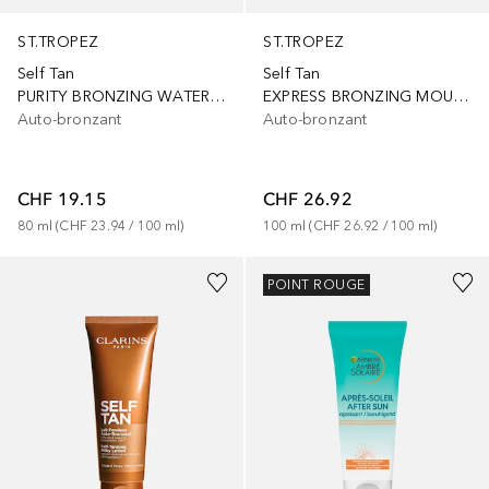
ST.TROPEZ
ST.TROPEZ
Self Tan
Self Tan
PURITY BRONZING WATER FACE MIST
EXPRESS BRONZING MOUSSE
Auto-bronzant
Auto-bronzant
CHF 19.15
CHF 26.92
80
ml
 (
CHF 23.94
 / 
100
ml
)
100
ml
 (
CHF 26.92
 / 
100
ml
)
POINT ROUGE