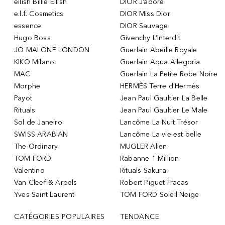
eilish Billie Eilish
DIOR J’adore
e.l.f. Cosmetics
DIOR Miss Dior
essence
DIOR Sauvage
Hugo Boss
Givenchy L’Interdit
JO MALONE LONDON
Guerlain Abeille Royale
KIKO Milano
Guerlain Aqua Allegoria
MAC
Guerlain La Petite Robe Noire
Morphe
HERMÈS Terre d’Hermès
Payot
Jean Paul Gaultier La Belle
Rituals
Jean Paul Gaultier Le Male
Sol de Janeiro
Lancôme La Nuit Trésor
SWISS ARABIAN
Lancôme La vie est belle
The Ordinary
MUGLER Alien
TOM FORD
Rabanne 1 Million
Valentino
Rituals Sakura
Van Cleef & Arpels
Robert Piguet Fracas
Yves Saint Laurent
TOM FORD Soleil Neige
CATÉGORIES POPULAIRES
TENDANCE