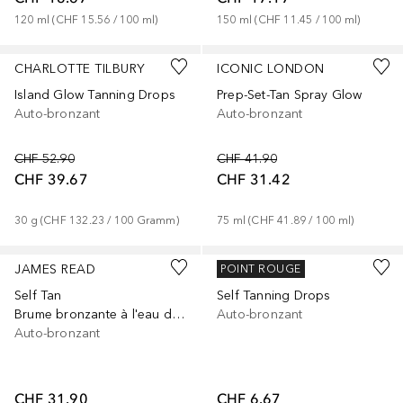
120
ml
 (
CHF 15.56
 / 
100
ml
)
150
ml
 (
CHF 11.45
 / 
100
ml
)
CHARLOTTE TILBURY
ICONIC LONDON
Island Glow Tanning Drops
Prep-Set-Tan Spray Glow
Auto-bronzant
Auto-bronzant
CHF 52.90
CHF 41.90
CHF 39.67
CHF 31.42
30
g
 (
CHF 132.23
 / 
100
Gramm
)
75
ml
 (
CHF 41.89
 / 
100
ml
)
JAMES READ
CATRICE
POINT ROUGE
Self Tan
Self Tanning Drops
Brume bronzante à l'eau de coco visage
Auto-bronzant
Auto-bronzant
CHF 31.90
CHF 6.67