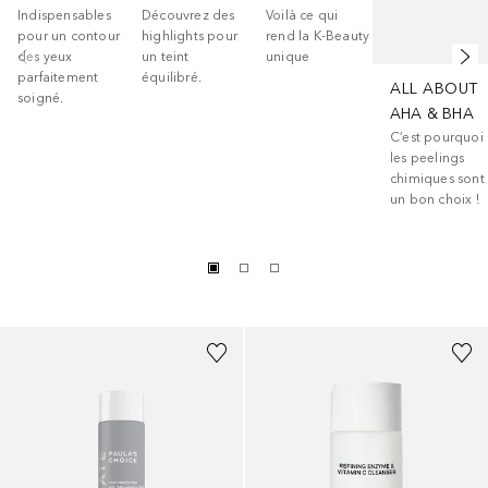
Indispensables
Découvrez des
Voilà ce qui
pour un contour
highlights pour
rend la K-Beauty
des yeux
un teint
unique
parfaitement
équilibré.
ALL ABOUT
soigné.
AHA & BHA
C’est pourquoi
les peelings
chimiques sont
un bon choix !