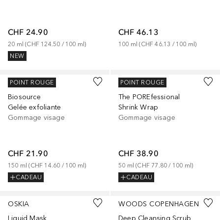
CHF 24.90
CHF 46.13
20
ml
 (
CHF 124.50
 / 
100
ml
)
100
ml
 (
CHF 46.13
 / 
100
ml
)
NEW
BIOTHERM
BENEFIT
POINT ROUGE
POINT ROUGE
Biosource
The POREfessional
Gelée exfoliante
Shrink Wrap
Gommage visage
Gommage visage
CHF 21.90
CHF 38.90
150
ml
 (
CHF 14.60
 / 
100
ml
)
50
ml
 (
CHF 77.80
 / 
100
ml
)
CADEAU
CADEAU
OSKIA
WOODS COPENHAGEN
Liquid Mask
Deep Cleansing Scrub