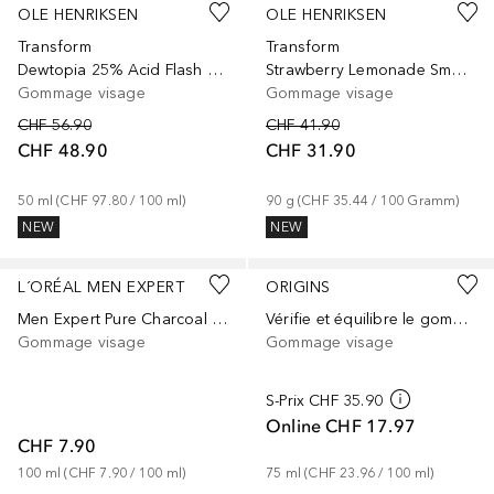
OLE HENRIKSEN
OLE HENRIKSEN
Transform
Transform
Dewtopia 25% Acid Flash Facial - Masque exfoliant visage
Strawberry Lemonade Smoothing Srub - Gommage exfoliant visage retexturisant lissant aux AHA
Gommage visage
Gommage visage
CHF 56.90
CHF 41.90
CHF 48.90
CHF 31.90
50
ml
 (
CHF 97.80
 / 
100
ml
)
90
g
 (
CHF 35.44
 / 
100
Gramm
)
NEW
NEW
L´ORÉAL MEN EXPERT
ORIGINS
Men Expert Pure Charcoal anti-imperfections
Vérifie et équilibre le gommage pour le visage à la tourmaline
Gommage visage
Gommage visage
S-Prix
CHF 35.90
Online
CHF 17.97
CHF 7.90
100
ml
 (
CHF 7.90
 / 
100
ml
)
75
ml
 (
CHF 23.96
 / 
100
ml
)