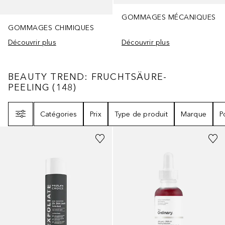
GOMMAGES MÉCANIQUES
GOMMAGES CHIMIQUES
Découvrir plus
Découvrir plus
BEAUTY TREND: FRUCHTSÄURE-PEELING
1
BEAUTY TREND: FRUCHTSÄURE-
PEELING
(
148
)
Filtre
Catégories
Prix
Type de produit
Marque
P