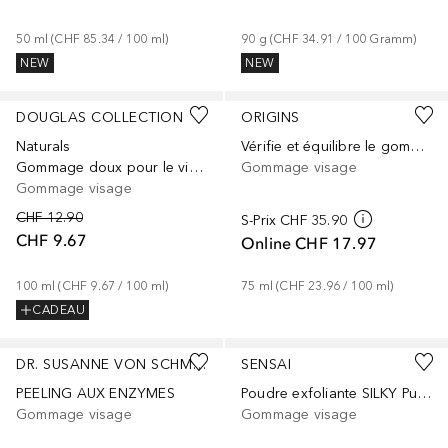
50
ml
 (
CHF 85.34
 / 
100
ml
)
90
g
 (
CHF 34.91
 / 
100
Gramm
)
NEW
NEW
DOUGLAS COLLECTION
ORIGINS
Naturals
Vérifie et équilibre le gommage pour le visage à la tourmaline
Gommage doux pour le visage
Gommage visage
Gommage visage
CHF 12.90
S-Prix
CHF 35.90
CHF 9.67
Online
CHF 17.97
100
ml
 (
CHF 9.67
 / 
100
ml
)
75
ml
 (
CHF 23.96
 / 
100
ml
)
CADEAU
DR. SUSANNE VON SCHMIEDEBERG
SENSAI
PEELING AUX ENZYMES
Poudre exfoliante SILKY Purifying Silk Matcha
Gommage visage
Gommage visage