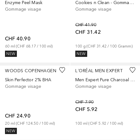
Enzyme Peel Mask
Cookies n Clean - Gommage Désincrustant pour le visage
Gommage visage
Gommage visage
CHF 41.90
CHF 31.42
CHF 40.90
60
ml
 (
CHF 68.17
 / 
100
ml
)
100
g
 (
CHF 31.42
 / 
100
Gramm
)
NEW
NEW
WOODS COPENHAGEN
L´ORÉAL MEN EXPERT
Skin Perfector 2% BHA
Men Expert Pure Charcoal anti-imperfections
Gommage visage
Gommage visage
CHF 7.90
CHF 5.92
CHF 24.90
20
ml
 (
CHF 124.50
 / 
100
ml
)
100
ml
 (
CHF 5.92
 / 
100
ml
)
NEW