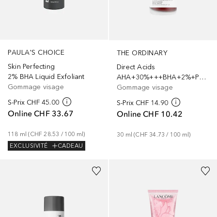
PAULA'S CHOICE
THE ORDINARY
Skin Perfecting
Direct Acids
2% BHA Liquid Exfoliant
AHA+30%+++BHA+2%+Peeling+Solution
Gommage visage
Gommage visage
S-Prix
CHF 45.00
S-Prix
CHF 14.90
Online
CHF 33.67
Online
CHF 10.42
118
ml
 (
CHF 28.53
 / 
100
ml
)
30
ml
 (
CHF 34.73
 / 
100
ml
)
EXCLUSIVITÉ
CADEAU