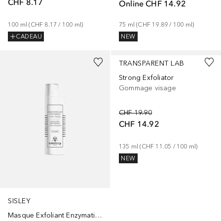
CHF 8.17
Online
CHF 14.92
75
ml
 (
CHF 19.89
 / 
100
ml
)
100
ml
 (
CHF 8.17
 / 
100
ml
)
NEW
CADEAU
TRANSPARENT LAB
Strong Exfoliator
Gommage visage
CHF 19.90
CHF 14.92
135
ml
 (
CHF 11.05
 / 
100
ml
)
NEW
SISLEY
Masque Exfoliant Enzymatique