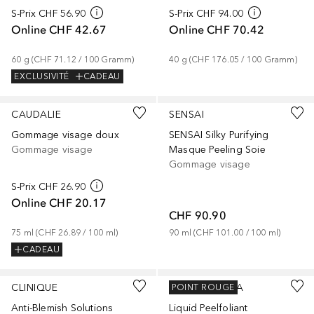
S-Prix
CHF 56.90
S-Prix
CHF 94.00
Online
CHF 42.67
Online
CHF 70.42
60
g
 (
CHF 71.12
 / 
100
Gramm
)
40
g
 (
CHF 176.05
 / 
100
Gramm
)
EXCLUSIVITÉ
CADEAU
CAUDALIE
SENSAI
Gommage visage doux
SENSAI Silky Purifying
Gommage visage
Masque Peeling Soie
Gommage visage
S-Prix
CHF 26.90
Online
CHF 20.17
CHF 90.90
75
ml
 (
CHF 26.89
 / 
100
ml
)
90
ml
 (
CHF 101.00
 / 
100
ml
)
CADEAU
CLINIQUE
DERMALOGICA
POINT ROUGE
Anti-Blemish Solutions
Liquid Peelfoliant