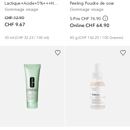
Lactique+Acide+5%+++HA+2%
Peeling Poudre de soie
Gommage visage
Gommage visage
CHF 12.90
S-Prix
CHF 76.90
CHF 9.67
Online
CHF 64.90
30
ml
 (
CHF 32.23
 / 
100
ml
)
40
g
 (
CHF 162.25
 / 
100
Gramm
)