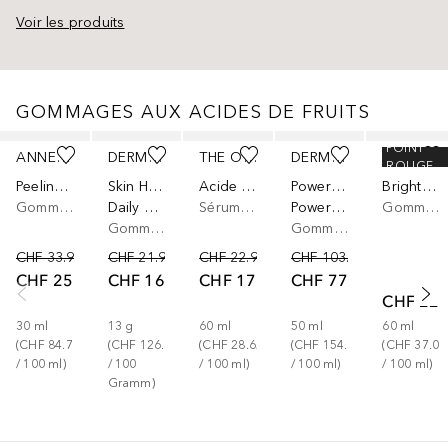
Voir les produits
GOMMAGES AUX ACIDES DE FRUITS
Ignorer
POINT
ANNEMARIE BÖRLIND
DERMALOGICA
THE ORDINARY
DERMALOGICA
MÁDARA
ROUGE
Peeling aux acides de fruits
Skin Health
Acide Hyaluronique 2% + B5
Power Bright
Brightening AHA
Gommage visage
Daily Milkfoliant
Sérum à l’acide hyaluronique
Powerbright Darkt Spot Peel
Gommage visage
Gommage visage
Gommage visage
CHF 33.90
CHF 21.90
CHF 22.90
CHF 103.00
CHF 25.42
CHF 16.42
CHF 17.17
CHF 77.25
CHF 22.
30
ml
13
g
60
ml
50
ml
60
ml
(
CHF 84.73
(
CHF 126.31
(
CHF 28.62
(
CHF 154.50
(
CHF 37.00
/ 
100
ml
)
/ 
100
/ 
100
ml
)
/ 
100
ml
)
/ 
100
ml
)
Gramm
)