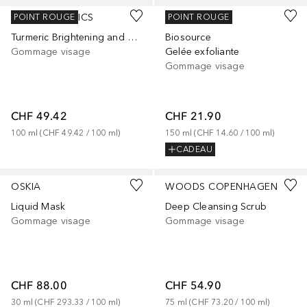
KORA ORGANICS
BIOTHERM
POINT ROUGE
POINT ROUGE
Turmeric Brightening and Exfoliating Mask (2-en-1)
Biosource
Gommage visage
Gelée exfoliante
Gommage visage
CHF 49.42
CHF 21.90
100
ml
 (
CHF 49.42
 / 
100
ml
)
150
ml
 (
CHF 14.60
 / 
100
ml
)
CADEAU
OSKIA
WOODS COPENHAGEN
Liquid Mask
Deep Cleansing Scrub
Gommage visage
Gommage visage
CHF 88.00
CHF 54.90
30
ml
 (
CHF 293.33
 / 
100
ml
)
75
ml
 (
CHF 73.20
 / 
100
ml
)