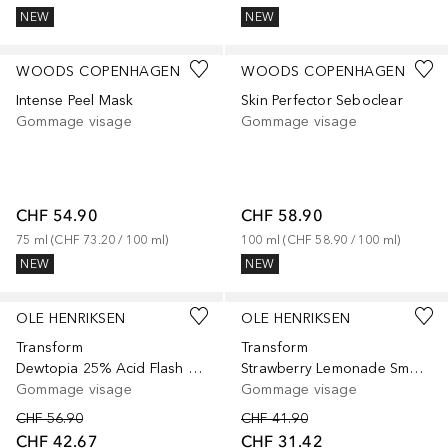
NEW
NEW
WOODS COPENHAGEN
WOODS COPENHAGEN
Intense Peel Mask
Skin Perfector Seboclear
Gommage visage
Gommage visage
CHF 54.90
CHF 58.90
75
ml
 (
CHF 73.20
 / 
100
ml
)
100
ml
 (
CHF 58.90
 / 
100
ml
)
NEW
NEW
OLE HENRIKSEN
OLE HENRIKSEN
Transform
Transform
Dewtopia 25% Acid Flash Facial - Masque exfoliant visage
Strawberry Lemonade Smoothing Srub - Gommage exfoliant visage retexturisant lissant aux AHA
Gommage visage
Gommage visage
CHF 56.90
CHF 41.90
CHF 42.67
CHF 31.42