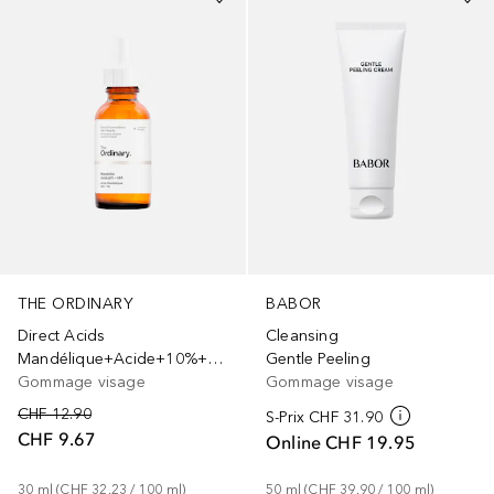
THE ORDINARY
BABOR
Direct Acids
Cleansing
Mandélique+Acide+10%+++HA
Gentle Peeling
Gommage visage
Gommage visage
CHF 12.90
S-Prix
CHF 31.90
CHF 9.67
Online
CHF 19.95
30
ml
 (
CHF 32.23
 / 
100
ml
)
50
ml
 (
CHF 39.90
 / 
100
ml
)