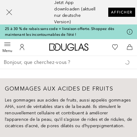
Jetzt App
[navigation.slideout.screenreader]
downloaden (aktuell
AFFICHER
nur deutsche
Version)
25 à 30 % de rabais sans code + livraison offerte. Shoppez dès
maintenant les incontournables de l’été !
Vers l'accueil Douglas
Vers Ma Li
Ouvrir le menu
Vers Mon Compte
Vers
Menu
Retourner
Exécuter la recherche
GOMMAGES AUX ACIDES DE FRUITS
Les gommages aux acides de fruits, aussi appelés gommages
AHA, sont de véritables stars de la beauté. Ils stimulent le
renouvellement cellulaire et contribuent à améliorer
l’apparence de la peau, qu’il s’agisse de rides et de ridules, de
cicatrices d’acné, de pores dilatés ou d’hyperpigmentation.