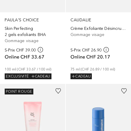
PAULA'S CHOICE
CAUDALIE
Skin Perfecting
Crème Exfoliante Désincrustante
2 gels exfoliants BHA
Gommage visage
Gommage visage
S-Prix
CHF 39.00
S-Prix
CHF 26.90
Online
CHF 33.67
Online
CHF 20.17
100
ml
 (
CHF 33.67
 / 
100
ml
)
75
ml
 (
CHF 26.89
 / 
100
ml
)
EXCLUSIVITÉ
CADEAU
CADEAU
POINT ROUGE