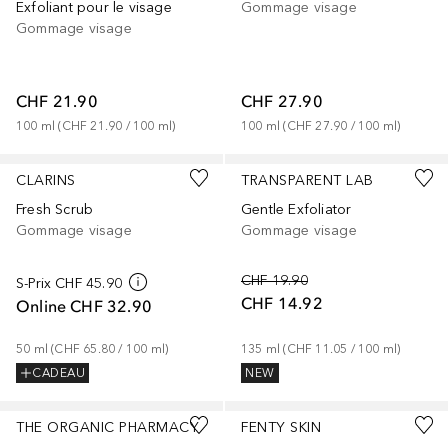
Exfoliant pour le visage
Gommage visage
Gommage visage
CHF 21.90
CHF 27.90
100
ml
 (
CHF 21.90
 / 
100
ml
)
100
ml
 (
CHF 27.90
 / 
100
ml
)
CLARINS
TRANSPARENT LAB
Fresh Scrub
Gentle Exfoliator
Gommage visage
Gommage visage
CHF 19.90
S-Prix
CHF 45.90
CHF 14.92
Online
CHF 32.90
50
ml
 (
CHF 65.80
 / 
100
ml
)
135
ml
 (
CHF 11.05
 / 
100
ml
)
CADEAU
NEW
THE ORGANIC PHARMACY
FENTY SKIN