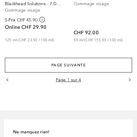
Blackhead Solutions - 7 Day Deep Pore Cleanse & Scrub 125ml
Gommage visage
Gommage visage
S-Prix
CHF 45.90
Online
CHF 29.90
CHF 92.00
125
ml
 (
CHF 23.92
 / 
100
ml
)
59
ml
 (
CHF 155.93
 / 
100
ml
)
PAGE SUIVANTE
Page 1 sur 4
Ne manquez rien!