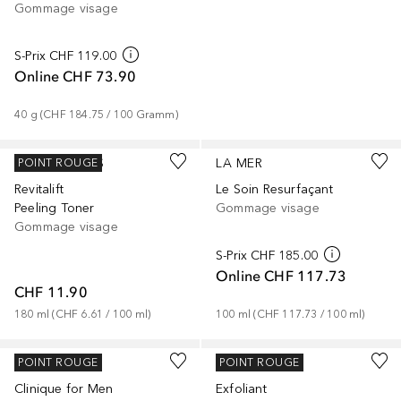
Gommage visage
S-Prix
CHF 119.00
Online
CHF 73.90
40
g
 (
CHF 184.75
 / 
100
Gramm
)
L’ORÉAL PARIS
LA MER
POINT ROUGE
Revitalift
Le Soin Resurfaçant
Peeling Toner
Gommage visage
Gommage visage
S-Prix
CHF 185.00
Online
CHF 117.73
CHF 11.90
180
ml
 (
CHF 6.61
 / 
100
ml
)
100
ml
 (
CHF 117.73
 / 
100
ml
)
CLINIQUE
CLINIQUE
POINT ROUGE
POINT ROUGE
Clinique for Men
Exfoliant