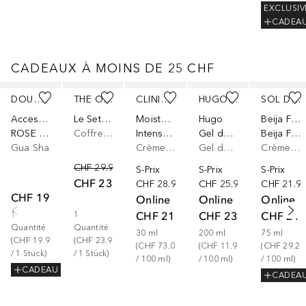
EXCLUSIV
CADEA
CADEAUX À MOINS DE 25 CHF
Ignorer
DOUGLAS COLLECTION
THE ORDINARY
CLINIQUE
HUGO BOSS
SOL DE JANEIRO
Accessoires
Le Set Quotidien
Moisture Surge™
Hugo
Beija Flor
ROSE QUARTZ GUA SHA
Coffret soin visage
Intense 72H lipid-replenishing Hydrator
Gel douche
Beija Flor™ Elasti-Cream
Gua Sha
Crème de Jour
Gel douche
Crème pour le corps
CHF 29.90
S-Prix
S-Prix
S-Prix
CHF 23.90
CHF 28.90
CHF 25.90
CHF 21.9
CHF 19.90
Online
Online
Online
CHF 21.90
CHF 23.90
CHF 21.
1
1
Quantité
Quantité
30
ml
200
ml
75
ml
(
CHF 19.90
(
CHF 23.90
(
CHF 73.00
(
CHF 11.95
(
CHF 29.20
/ 
1
Stück
)
/ 
1
Stück
)
/ 
100
ml
)
/ 
100
ml
)
/ 
100
ml
)
CADEAU
CADEA