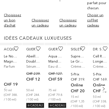
!
parfait pour
chacun.
Choisissez
Choisir un
un bon
Choisissez
Choisissez
coffret
d’achat
un cadeau
un cadeau
cadeau
IDÉES CADEAUX LUXUEUSES
Ignorer
ACQUA DI PARMA
GUERLAIN
GUERLAIN
SISLEY
DR. SUSANNE VON SCHMIEDEBERG
Le Nobili
Abeille Royale
Aqua Allegoria
Supremya
Cell Revitalizer
Magnolia Nobile Eau de Parfum
Double R Renew & Repair
Mandarine Basilic
Le Grand Soin Yeux Anti-Âge
Longevity Cream
Parfum
Sérum anti-âge
Eau de toilette
Crème contour des yeux
Crème visage
CHF 239.00
CHF 127.00
S-Prix
S-Prix
CHF 122.40
CHF 59.90
CHF 319.00
CHF 169.
CHF 194.00
Online
Online
CHF 203.00
CHF 169
50
ml
50
ml
75
ml
(
CHF 388.00
(
CHF 244.80
(
CHF 79.87
15
ml
50
ml
/ 
100
ml
)
/ 
100
ml
)
/ 
100
ml
)
(
CHF 1,353.33
(
CHF 338.0
CADEAU
CADEAU
/ 
100
ml
)
/ 
100
ml
)