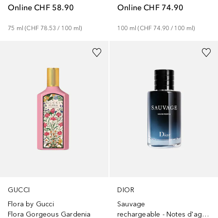
Online
CHF 74.90
Online
CHF 58.90
100
ml
 (
CHF 74.90
 / 
100
ml
)
75
ml
 (
CHF 78.53
 / 
100
ml
)
GUCCI
DIOR
Flora by Gucci
Sauvage
Flora Gorgeous Gardenia
rechargeable - Notes d'agrumes et de vanille