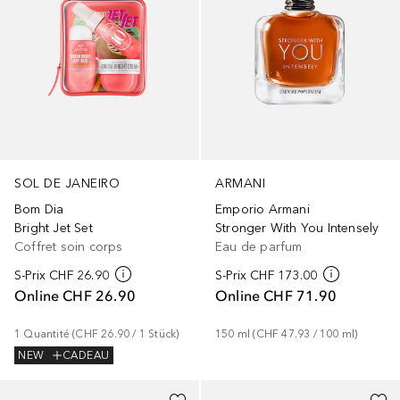
SOL DE JANEIRO
ARMANI
Bom Dia
Emporio Armani
Bright Jet Set
Stronger With You Intensely
Coffret soin corps
Eau de parfum
S-Prix
CHF 26.90
S-Prix
CHF 173.00
Online
CHF 26.90
Online
CHF 71.90
1
Quantité
 (
CHF 26.90
 / 
1
Stück
)
150
ml
 (
CHF 47.93
 / 
100
ml
)
NEW
CADEAU