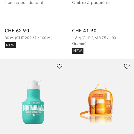
Illuminateur de teint
Ombre à paupières
CHF 62.90
CHF 41.90
30
ml
 (
CHF 209.67
 / 
100
ml
)
1.6
g
 (
CHF 2,618.75
 / 
100
Gramm
)
NEW
NEW