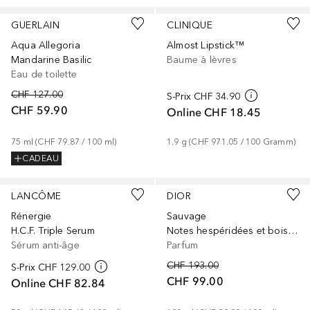
GUERLAIN
CLINIQUE
Aqua Allegoria
Almost Lipstick™
Mandarine Basilic
Baume à lèvres
Eau de toilette
CHF 127.00
S-Prix
CHF 34.90
CHF 59.90
Online
CHF 18.45
75
ml
 (
CHF 79.87
 / 
100
ml
)
1.9
g
 (
CHF 971.05
 / 
100
Gramm
)
CADEAU
LANCÔME
DIOR
Rénergie
Sauvage
H.C.F. Triple Serum
Notes hespéridées et boisées
Sérum anti-âge
Parfum
CHF 193.00
S-Prix
CHF 129.00
CHF 99.00
Online
CHF 82.84