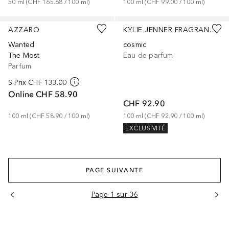
50
ml
 (
CHF 165.68
 / 
100
ml
)
100
ml
 (
CHF 99.00
 / 
100
ml
)
AZZARO
KYLIE JENNER FRAGRANCES
Wanted
cosmic
The Most
Eau de parfum
Parfum
S-Prix
CHF 133.00
Online
CHF 58.90
CHF 92.90
100
ml
 (
CHF 58.90
 / 
100
ml
)
100
ml
 (
CHF 92.90
 / 
100
ml
)
EXCLUSIVITÉ
PAGE SUIVANTE
Page 1 sur 36