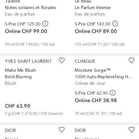
J’adore
Le Beau
Notes solaires et florales
Le Parfum Intense
Eau de parfum
Eau de parfum
S-Prix
CHF 125.00
S-Prix
CHF 143.00
Online
CHF 99.00
Online
CHF 89.00
50
ml
 (
CHF 198.00
 / 
100
ml
)
125
ml
 (
CHF 71.20
 / 
100
ml
)
+
12
YVES SAINT LAURENT
CLINIQUE
Make Me Blush
Moisture Surge™
Bold Blurring
100H Auto-Replenishing Hydrator
Blush
Crème de Jour
S-Prix
CHF 62.90
Online
CHF 38.98
CHF 63.90
5
g
 (
CHF 1,278.00
 / 
100
Gramm
)
75
ml
 (
CHF 51.97
 / 
100
ml
)
DIOR
DIOR