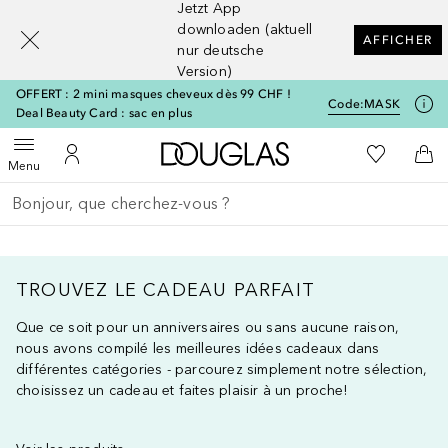
Jetzt App
[navigation.slideout.screenreader]
downloaden (aktuell
AFFICHER
nur deutsche
Version)
OFFERT : 2 mini masques cheveux dès 99 CHF !
Code:
MASK
Deal Beauty Card : sac en plus
Vers l'accueil Douglas
Vers Ma Li
Ouvrir le menu
Vers Mon Compte
Vers
Menu
Retourner
Exécuter la recherche
TROUVEZ LE CADEAU PARFAIT
Que ce soit pour un anniversaires ou sans aucune raison,
nous avons compilé les meilleures idées cadeaux dans
différentes catégories - parcourez simplement notre sélection,
choisissez un cadeau et faites plaisir à un proche!