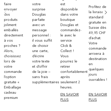
faire
votre
est
Profitez de
envoyer
surprise
disponible
la livraison
des
Douglas
dans votre
standard
produits
parfaite
boutique
gratuite en
joliment
avec un
Douglas et
Suisse dès
emballés
message
commandez-
49,95 CHF
directement
personnel :
le avec le
d’achat.
à vos
il vous suffit
service
Votre
proches ?
de choisir
Click &
commande
Alors,
une carte,
Collect !
arrivera à
choisissez
d’écrire
Vous
destination
lors de
votre texte
pourrez le
en
votre
et d’offrir
retirer
quelques
commande
de la joie —
confortablement
jours
l’option
sans frais
après
ouvrables !
gratuite «
supplémentaires
seulement 2
Emballage
heures.
cadeau
EN SAVOIR
EN SAVOIR
premium
PLUS
PLUS