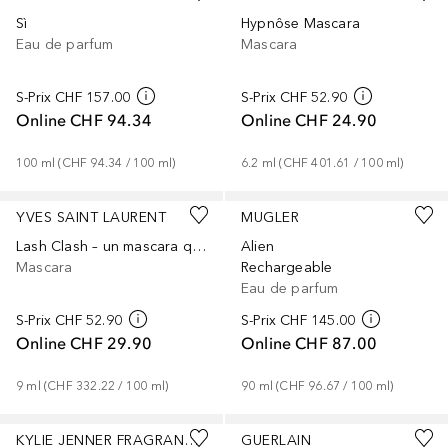
Sì
Hypnôse Mascara
Eau de parfum
Mascara
S-Prix
CHF 157.00
S-Prix
CHF 52.90
Online
CHF 94.34
Online
CHF 24.90
100
ml
 (
CHF 94.34
 / 
100
ml
)
6.2
ml
 (
CHF 401.61
 / 
100
ml
)
+
1
YVES SAINT LAURENT
MUGLER
Lash Clash – un mascara qui apporte un volume extrême aux cils
Alien
Mascara
Rechargeable
Eau de parfum
S-Prix
CHF 52.90
S-Prix
CHF 145.00
Online
CHF 29.90
Online
CHF 87.00
9
ml
 (
CHF 332.22
 / 
100
ml
)
90
ml
 (
CHF 96.67
 / 
100
ml
)
KYLIE JENNER FRAGRANCES
GUERLAIN