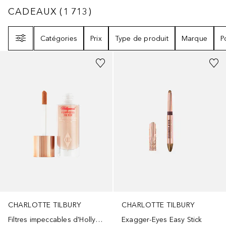
CADEAUX
1713
RÉSULTATS
CADEAUX
(
1 713
)
Filtre
Catégories
Prix
Type de produit
Marque
P
+
15
+
9
CHARLOTTE TILBURY
CHARLOTTE TILBURY
Filtres impeccables d'Hollywood
Exagger-Eyes Easy Stick