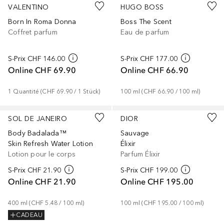
VALENTINO
HUGO BOSS
Born In Roma Donna
Boss The Scent
Coffret parfum
Eau de parfum
S-Prix
CHF 146.00
S-Prix
CHF 177.00
Online
CHF 69.90
Online
CHF 66.90
1
Quantité
 (
CHF 69.90
 / 
1
Stück
)
100
ml
 (
CHF 66.90
 / 
100
ml
)
SOL DE JANEIRO
DIOR
Body Badalada™
Sauvage
Skin Refresh Water Lotion
Élixir
Lotion pour le corps
Parfum Élixir
S-Prix
CHF 21.90
S-Prix
CHF 199.00
Online
CHF 21.90
Online
CHF 195.00
400
ml
 (
CHF 5.48
 / 
100
ml
)
100
ml
 (
CHF 195.00
 / 
100
ml
)
CADEAU