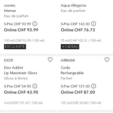
cosmic
Aqua Allegoria
Intense
Eau de parfum
Eau de parfum
S-Prix
CHF 93.99
S-Prix
CHF 163.00
Online
CHF 93.99
Online
CHF 76.73
100
ml
 (
CHF 93.99
 / 
100
ml
)
75
ml
 (
CHF 102.31
 / 
100
ml
)
EXCLUSIVITÉ
CADEAU
+
16
DIOR
ARMANI
Dior Addict
Code
Lip Maximizer Gloss
Rechargeable
Gloss à lèvres
Parfum
S-Prix
CHF 54.90
S-Prix
CHF 157.00
Online
CHF 43.90
Online
CHF 87.00
6
ml
 (
CHF 731.67
 / 
100
ml
)
125
ml
 (
CHF 69.60
 / 
100
ml
)