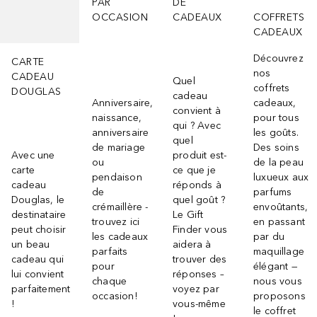
PAR
DE
OCCASION
CADEAUX
COFFRETS
CADEAUX
Découvrez
CARTE
nos
CADEAU
Quel
coffrets
DOUGLAS
cadeau
Anniversaire,
cadeaux,
convient à
naissance,
pour tous
qui ? Avec
anniversaire
les goûts.
quel
de mariage
Des soins
Avec une
produit est-
ou
de la peau
carte
ce que je
pendaison
luxueux aux
cadeau
réponds à
de
parfums
Douglas, le
quel goût ?
crémaillère -
envoûtants,
destinataire
Le Gift
trouvez ici
en passant
peut choisir
Finder vous
les cadeaux
par du
un beau
aidera à
parfaits
maquillage
cadeau qui
trouver des
pour
élégant —
lui convient
réponses –
chaque
nous vous
parfaitement
voyez par
occasion!
proposons
!
vous-même
le coffret