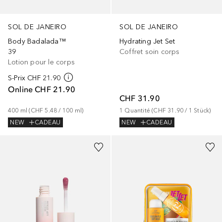
SOL DE JANEIRO
SOL DE JANEIRO
Body Badalada™
Hydrating Jet Set
39
Coffret soin corps
Lotion pour le corps
S-Prix
CHF 21.90
Online
CHF 21.90
CHF 31.90
400
ml
 (
CHF 5.48
 / 
100
ml
)
1
Quantité
 (
CHF 31.90
 / 
1
Stück
)
NEW
CADEAU
NEW
CADEAU
+
2