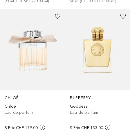
90
ml
 (
CHF 115.11
 / 
100
ml
)
90
ml
 (
CHF 98.89
 / 
100
ml
)
BURBERRY
CHLOÉ
Goddess
Chloé
Eau de parfum
Eau de parfum
S-Prix
CHF 133.00
S-Prix
CHF 179.00