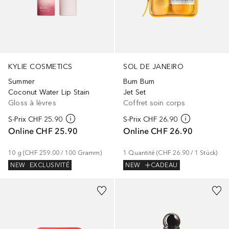
KYLIE COSMETICS
SOL DE JANEIRO
Summer
Bum Bum
Coconut Water Lip Stain
Jet Set
Gloss à lèvres
Coffret soin corps
S-Prix
CHF 25.90
S-Prix
CHF 26.90
Online
CHF 25.90
Online
CHF 26.90
10
g
 (
CHF 259.00
 / 
100
Gramm
)
1
Quantité
 (
CHF 26.90
 / 
1
Stück
)
NEW
EXCLUSIVITÉ
NEW
CADEAU