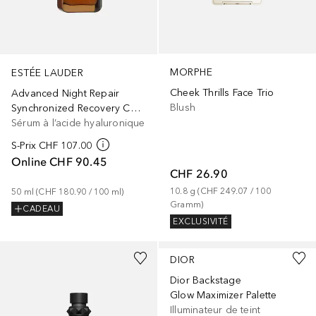
MORPHE
ESTÉE LAUDER
Cheek Thrills Face Trio
Advanced Night Repair
Blush
Synchronized Recovery Complex
Sérum à l’acide hyaluronique
S-Prix
CHF 107.00
Online
CHF 90.45
CHF 26.90
10.8
g
 (
CHF 249.07
 / 
100
50
ml
 (
CHF 180.90
 / 
100
ml
)
Gramm
)
CADEAU
EXCLUSIVITÉ
+
2
DIOR
Dior Backstage
Glow Maximizer Palette
Illuminateur de teint