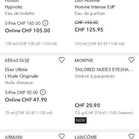
Poison
Dior Homme
Hypnotic
Homme Intense EdP
Eau de toilette
Eau de parfum
CHF 193.00
S-Prix
CHF 165.00
CHF 125.95
Online
CHF 105.00
100
ml
 (
CHF 105.00
 / 
100
ml
)
150
ml
 (
CHF 83.97
 / 
100
ml
)
KÉRASTASE
MORPHE
Elixir Ultime
TAILORED NUDES EYESHADOW PALETTE
L'Huile Originale
Ombre à paupières
Huile cheveux
S-Prix
CHF 92.00
Online
CHF 47.90
CHF 20.90
75
ml
 (
CHF 63.87
 / 
100
ml
)
7.5
g
 (
CHF 278.67
 / 
100
Gramm
)
NEW
ARMANI
LANCÔME