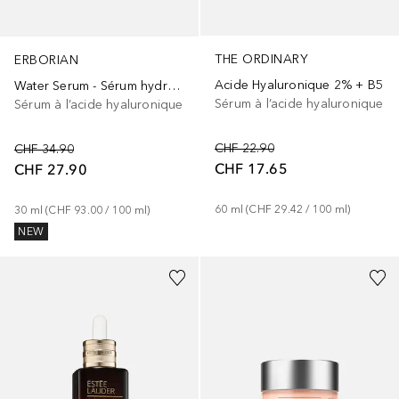
THE ORDINARY
ERBORIAN
Acide Hyaluronique 2% + B5
Water Serum - Sérum hydratation intense
Sérum à l’acide hyaluronique
Sérum à l’acide hyaluronique
CHF 22.90
CHF 34.90
CHF 17.65
CHF 27.90
60
ml
 (
CHF 29.42
 / 
100
ml
)
30
ml
 (
CHF 93.00
 / 
100
ml
)
NEW