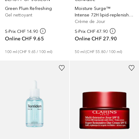
Green Plum Refreshing
Moisture Surge™
Gel nettoyant
Intense 72H lipid-replenishing Hydrator
Crème de Jour
S-Prix
CHF 14.90
S-Prix
CHF 47.90
Online
CHF 9.65
Online
CHF 27.90
100
ml
 (
CHF 9.65
 / 
100
ml
)
50
ml
 (
CHF 55.80
 / 
100
ml
)