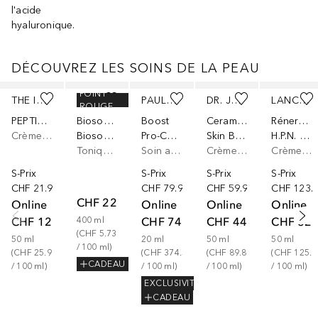
l'acide
hyaluronique.
DÉCOUVREZ LES SOINS DE LA PEAU
Ignorer
POINT
THE INKEY LIST
BIOTHERM
PAULA'S CHOICE
DR. JART+
LANCÔME
ROUGE
PEPTIDE MOISTURIZER
Biosource
Boost
Ceramidin
Rénergie
Crème visage
Biosource Lotion Adoucissante
Pro-Collagen Multi-Peptide Booster
Skin Barrier Moisturizing Cream
H.P.N. 300-Peptide Cream
Tonique pour le visage
Soin anti-âge
Crème visage
Crème visage
S-Prix
S-Prix
S-Prix
S-Prix
CHF 21.90
CHF 79.99
CHF 59.90
CHF 123.
CHF 22.90
Online
Online
Online
Online
CHF 12.95
CHF 74.90
CHF 44.90
CHF 62.
400
ml
(
CHF 5.73
50
ml
20
ml
50
ml
50
ml
/ 
100
ml
)
(
CHF 25.90
(
CHF 374.50
(
CHF 89.80
(
CHF 125.8
CADEAU
/ 
100
ml
)
/ 
100
ml
)
/ 
100
ml
)
/ 
100
ml
)
EXCLUSIVITÉ
CADEAU