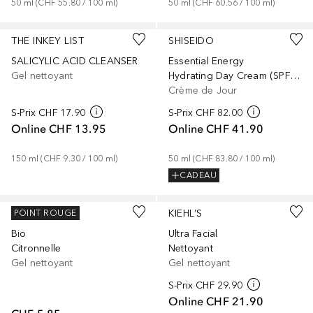
50
ml
 (
CHF 55.80
 / 
100
ml
)
50
ml
 (
CHF 60.56
 / 
100
ml
)
THE INKEY LIST
SHISEIDO
SALICYLIC ACID CLEANSER
Essential Energy
Gel nettoyant
Hydrating Day Cream (SPF 20)
Crème de Jour
S-Prix
CHF 17.90
S-Prix
CHF 82.00
Online
CHF 13.95
Online
CHF 41.90
150
ml
 (
CHF 9.30
 / 
100
ml
)
50
ml
 (
CHF 83.80
 / 
100
ml
)
CADEAU
GARNIER
KIEHL’S
POINT ROUGE
Bio
Ultra Facial
Citronnelle
Nettoyant
Gel nettoyant
Gel nettoyant
S-Prix
CHF 29.90
Online
CHF 21.90