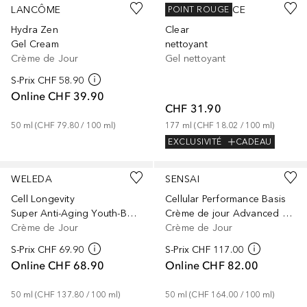
LANCÔME
PAULA'S CHOICE
POINT ROUGE
Hydra Zen
Clear
Gel Cream
nettoyant
Crème de Jour
Gel nettoyant
S-Prix
CHF 58.90
Online
CHF 39.90
CHF 31.90
50
ml
 (
CHF 79.80
 / 
100
ml
)
177
ml
 (
CHF 18.02
 / 
100
ml
)
EXCLUSIVITÉ
CADEAU
WELEDA
SENSAI
Cell Longevity
Cellular Performance Basis
Super Anti-Aging Youth-Boosting
Crème de jour Advanced Day IPS 30
Crème de Jour
Crème de Jour
S-Prix
CHF 69.90
S-Prix
CHF 117.00
Online
CHF 68.90
Online
CHF 82.00
50
ml
 (
CHF 137.80
 / 
100
ml
)
50
ml
 (
CHF 164.00
 / 
100
ml
)