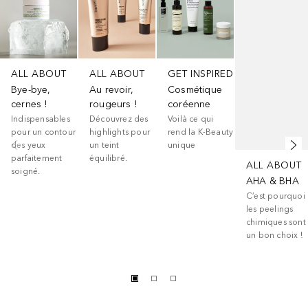
ALL ABOUT
ALL ABOUT
GET INSPIRED
Bye-bye,
Au revoir,
Cosmétique
cernes !
rougeurs !
coréenne
Indispensables
Découvrez des
Voilà ce qui
pour un contour
highlights pour
rend la K-Beauty
des yeux
un teint
unique
parfaitement
équilibré.
ALL ABOUT
soigné.
AHA & BHA
C’est pourquoi
les peelings
chimiques sont
un bon choix !