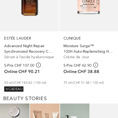
ESTÉE LAUDER
CLINIQUE
Advanced Night Repair
Moisture Surge™
Synchronized Recovery Complex
100H Auto-Replenishing Hydrator
Sérum à l’acide hyaluronique
Crème de Jour
S-Prix
CHF 107.00
S-Prix
CHF 62.90
Online
CHF 90.21
Online
CHF 38.88
50
ml
 (
CHF 180.42
 / 
100
ml
)
75
ml
 (
CHF 51.84
 / 
100
ml
)
CADEAU
BEAUTY STORIES
Ignorer