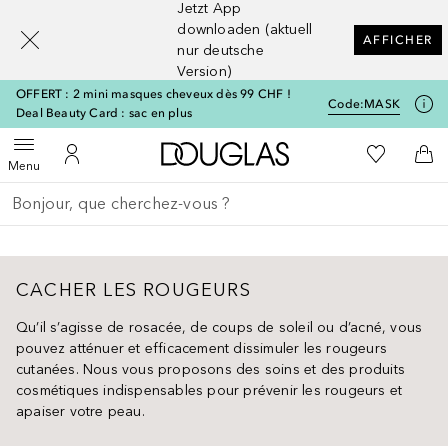
Jetzt App
[navigation.slideout.screenreader]
downloaden (aktuell
AFFICHER
nur deutsche
Version)
OFFERT : 2 mini masques cheveux dès 99 CHF !
Code:
MASK
Deal Beauty Card : sac en plus
Vers l'accueil Douglas
Vers Ma Li
Ouvrir le menu
Vers Mon Compte
Vers
Menu
Retourner
Exécuter la recherche
CACHER LES ROUGEURS
Qu’il s’agisse de rosacée, de coups de soleil ou d’acné, vous
pouvez atténuer et efficacement dissimuler les rougeurs
cutanées. Nous vous proposons des soins et des produits
cosmétiques indispensables pour prévenir les rougeurs et
apaiser votre peau.