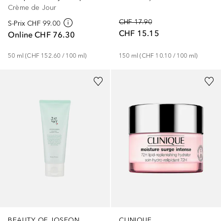
Crème de Jour
CHF 17.90
S-Prix
CHF 99.00
CHF 15.15
Online
CHF 76.30
50
ml
 (
CHF 152.60
 / 
100
ml
)
150
ml
 (
CHF 10.10
 / 
100
ml
)
BEAUTY OF JOSEON
CLINIQUE