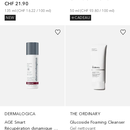
CHF 21.90
135
ml
 (
CHF 16.22
 / 
100
ml
)
50
ml
 (
CHF 93.80
 / 
100
ml
)
NEW
CADEAU
DERMALOGICA
THE ORDINARY
AGE Smart
Glucoside Foaming Cleanser
Récupération dynamique de la peau SPF 50
Gel nettoyant