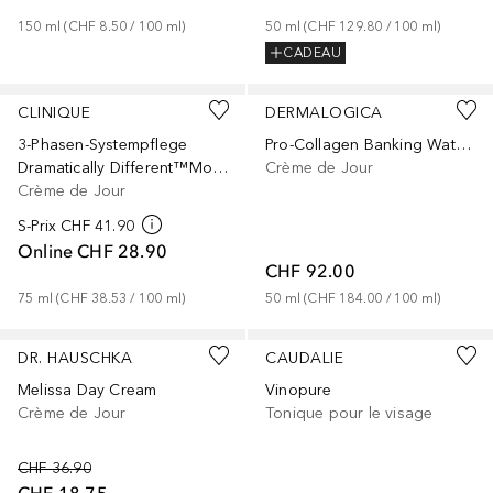
150
ml
 (
CHF 8.50
 / 
100
ml
)
50
ml
 (
CHF 129.80
 / 
100
ml
)
CADEAU
CLINIQUE
DERMALOGICA
3-Phasen-Systempflege
Pro-Collagen Banking Water Cream
Dramatically Different™Moisturizing Lotion SPF 50
Crème de Jour
Crème de Jour
S-Prix
CHF 41.90
Online
CHF 28.90
CHF 92.00
75
ml
 (
CHF 38.53
 / 
100
ml
)
50
ml
 (
CHF 184.00
 / 
100
ml
)
DR. HAUSCHKA
CAUDALIE
Melissa Day Cream
Vinopure
Crème de Jour
Tonique pour le visage
CHF 36.90