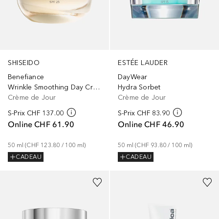
SHISEIDO
ESTÉE LAUDER
Benefiance
DayWear
Wrinkle Smoothing Day Cream SPF 25
Hydra Sorbet
Crème de Jour
Crème de Jour
S-Prix
CHF 137.00
S-Prix
CHF 83.90
Online
CHF 61.90
Online
CHF 46.90
50
ml
 (
CHF 123.80
 / 
100
ml
)
50
ml
 (
CHF 93.80
 / 
100
ml
)
CADEAU
CADEAU