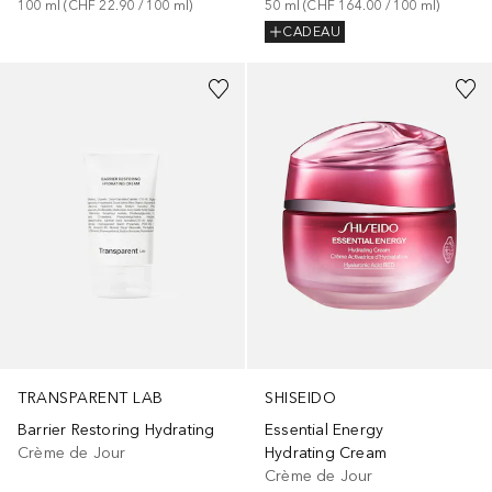
100
ml
 (
CHF 22.90
 / 
100
ml
)
50
ml
 (
CHF 164.00
 / 
100
ml
)
CADEAU
TRANSPARENT LAB
SHISEIDO
Barrier Restoring Hydrating
Essential Energy
Crème de Jour
Hydrating Cream
Crème de Jour