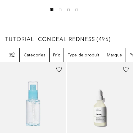
TUTORIAL: CONCEAL REDNESS
496
RÉSULT
TUTORIAL: CONCEAL REDNESS
(
496
)
Filtre
Catégories
Prix
Type de produit
Marque
P