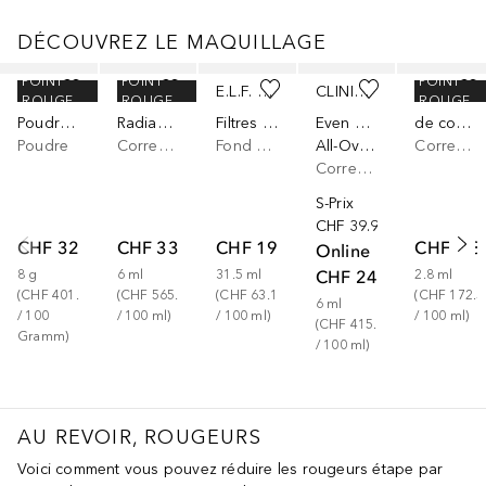
DÉCOUVREZ LE MAQUILLAGE
Ignorer
POINT
POINT
POINT
DR. HAUSCHKA
NARS
E.L.F. COSMETICS
CLINIQUE
E.L.F. COSMETICS
ROUGE
ROUGE
ROUGE
Poudre Correctrice de Couleur - 00 translucide 8g
Radiant Creamy
Filtres liquides Halo Glow
Even Better™
de couleur camouflage
Poudre
Correcteur
Fond de teint
All-Over Concealer + Eraser
Correcteur
Correcteur
S-Prix
CHF 39.90
CHF 32.13
CHF 33.90
CHF 19.90
CHF 4.8
Online
CHF 24.90
8
g
6
ml
31.5
ml
2.8
ml
(
CHF 401.63
(
CHF 565.00
(
CHF 63.17
(
CHF 172.5
6
ml
/ 
100
/ 
100
ml
)
/ 
100
ml
)
/ 
100
ml
)
(
CHF 415.00
Gramm
)
/ 
100
ml
)
AU REVOIR, ROUGEURS
Voici comment vous pouvez réduire les rougeurs étape par