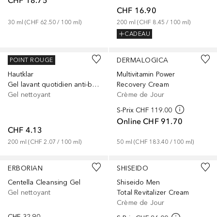
CHF 18.75
CHF 16.90
30
ml
 (
CHF 62.50
 / 
100
ml
)
200
ml
 (
CHF 8.45
 / 
100
ml
)
CADEAU
GARNIER
DERMALOGICA
POINT ROUGE
Hautklar
Multivitamin Power
Gel lavant quotidien anti-boutons
Recovery Cream
Gel nettoyant
Crème de Jour
S-Prix
CHF 119.00
Online
CHF 91.70
CHF 4.13
200
ml
 (
CHF 2.07
 / 
100
ml
)
50
ml
 (
CHF 183.40
 / 
100
ml
)
ERBORIAN
SHISEIDO
Centella Cleansing Gel
Shiseido Men
Gel nettoyant
Total Revitalizer Cream
Crème de Jour
CHF 32.90