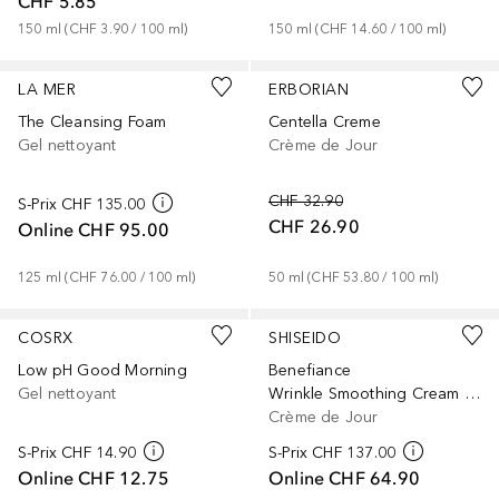
CHF 5.85
150
ml
 (
CHF 3.90
 / 
100
ml
)
150
ml
 (
CHF 14.60
 / 
100
ml
)
LA MER
ERBORIAN
The Cleansing Foam
Centella Creme
Gel nettoyant
Crème de Jour
CHF 32.90
S-Prix
CHF 135.00
CHF 26.90
Online
CHF 95.00
125
ml
 (
CHF 76.00
 / 
100
ml
)
50
ml
 (
CHF 53.80
 / 
100
ml
)
COSRX
SHISEIDO
Low pH Good Morning
Benefiance
Gel nettoyant
Wrinkle Smoothing Cream Enriched
Crème de Jour
S-Prix
CHF 14.90
S-Prix
CHF 137.00
Online
CHF 12.75
Online
CHF 64.90