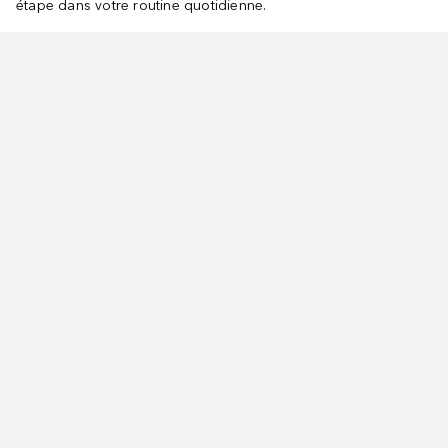
étape dans votre routine quotidienne.
norer