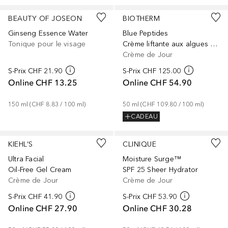
BEAUTY OF JOSEON
BIOTHERM
Ginseng Essence Water
Blue Peptides
Tonique pour le visage
Crème liftante aux algues rouges
Crème de Jour
S-Prix
CHF 21.90
S-Prix
CHF 125.00
Online
CHF 13.25
Online
CHF 54.90
150
ml
 (
CHF 8.83
 / 
100
ml
)
50
ml
 (
CHF 109.80
 / 
100
ml
)
CADEAU
KIEHL’S
CLINIQUE
Ultra Facial
Moisture Surge™
Oil-Free Gel Cream
SPF 25 Sheer Hydrator
Crème de Jour
Crème de Jour
S-Prix
CHF 41.90
S-Prix
CHF 53.90
Online
CHF 27.90
Online
CHF 30.28