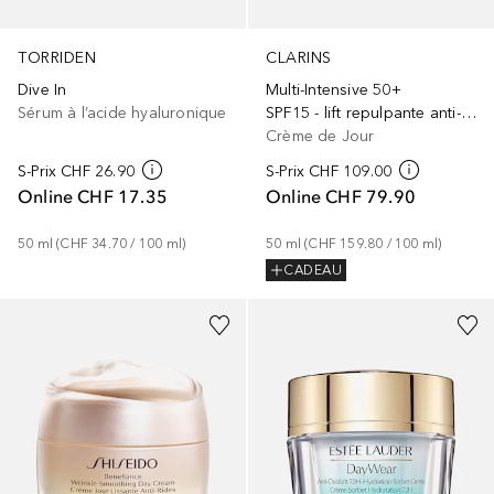
TORRIDEN
CLARINS
Dive In
Multi-Intensive 50+
Sérum à l’acide hyaluronique
SPF15 - lift repulpante anti-rides - toutes peaux
Crème de Jour
S-Prix
CHF 26.90
S-Prix
CHF 109.00
Online
CHF 17.35
Online
CHF 79.90
50
ml
 (
CHF 34.70
 / 
100
ml
)
50
ml
 (
CHF 159.80
 / 
100
ml
)
CADEAU