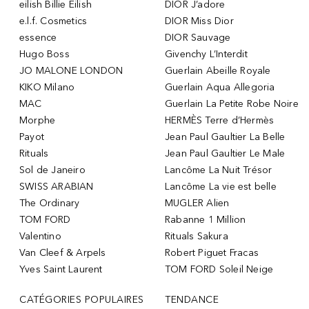
eilish Billie Eilish
DIOR J’adore
e.l.f. Cosmetics
DIOR Miss Dior
essence
DIOR Sauvage
Hugo Boss
Givenchy L’Interdit
JO MALONE LONDON
Guerlain Abeille Royale
KIKO Milano
Guerlain Aqua Allegoria
MAC
Guerlain La Petite Robe Noire
Morphe
HERMÈS Terre d’Hermès
Payot
Jean Paul Gaultier La Belle
Rituals
Jean Paul Gaultier Le Male
Sol de Janeiro
Lancôme La Nuit Trésor
SWISS ARABIAN
Lancôme La vie est belle
The Ordinary
MUGLER Alien
TOM FORD
Rabanne 1 Million
Valentino
Rituals Sakura
Van Cleef & Arpels
Robert Piguet Fracas
Yves Saint Laurent
TOM FORD Soleil Neige
CATÉGORIES POPULAIRES
TENDANCE