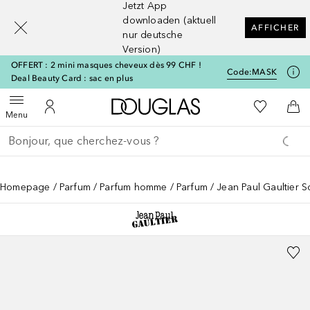
Jetzt App
[navigation.slideout.screenreader]
downloaden (aktuell
AFFICHER
nur deutsche
Version)
OFFERT : 2 mini masques cheveux dès 99 CHF !
Code:
MASK
Deal Beauty Card : sac en plus
Vers l'accueil Douglas
Vers Ma Li
Ouvrir le menu
Vers Mon Compte
Vers
Menu
Retourner
Exécuter la recherche
Homepage
Parfum
Parfum homme
Parfum
Jean Paul Gaultier 