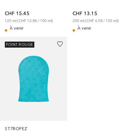
CHF 15.45
CHF 13.15
120
ml
 (
CHF 12.88
 / 
100
ml
)
200
ml
 (
CHF 6.58
 / 
100
ml
)
À venir
À venir
POINT ROUGE
ST.TROPEZ