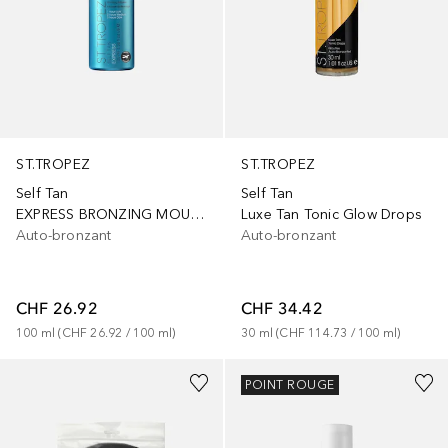
ST.TROPEZ
ST.TROPEZ
Self Tan
Self Tan
EXPRESS BRONZING MOUSSE
Luxe Tan Tonic Glow Drops
Auto-bronzant
Auto-bronzant
CHF 26.92
CHF 34.42
100
ml
 (
CHF 26.92
 / 
100
ml
)
30
ml
 (
CHF 114.73
 / 
100
ml
)
POINT ROUGE