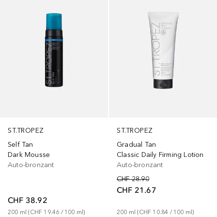
ST.TROPEZ
ST.TROPEZ
Self Tan
Gradual Tan
Dark Mousse
Classic Daily Firming Lotion
Auto-bronzant
Auto-bronzant
CHF 28.90
CHF 21.67
CHF 38.92
200
ml
 (
CHF 19.46
 / 
100
ml
)
200
ml
 (
CHF 10.84
 / 
100
ml
)