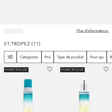
Plus d’informations
ST.TROPEZ
11
RÉSULTATS
ST.TROPEZ
(
11
)
Filtre
Catégories
Prix
Type de produit
Pour qui
B
POINT ROUGE
POINT ROUGE