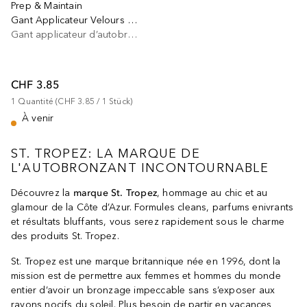
Prep & Maintain
Gant Applicateur Velours Double Face
Gant applicateur d’autobronzant
CHF 3.85
1
Quantité
 (
CHF 3.85
 / 
1
Stück
)
À venir
ST. TROPEZ: LA MARQUE DE
L'AUTOBRONZANT INCONTOURNABLE
Découvrez la
marque St. Tropez
, hommage au chic et au
glamour de la Côte d’Azur. Formules cleans, parfums enivrants
et résultats bluffants, vous serez rapidement sous le charme
des produits St. Tropez.
St. Tropez est une marque britannique née en 1996, dont la
mission est de permettre aux femmes et hommes du monde
entier d’avoir un bronzage impeccable sans s’exposer aux
rayons nocifs du soleil. Plus besoin de partir en vacances