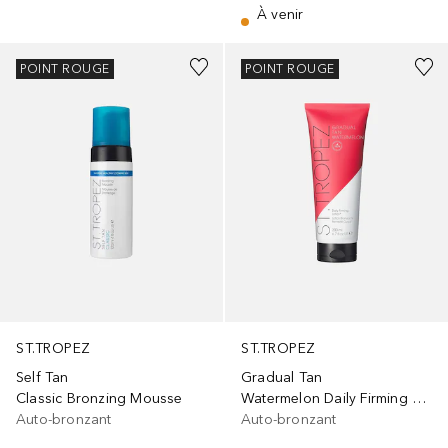
À venir
POINT ROUGE
POINT ROUGE
ST.TROPEZ
ST.TROPEZ
Self Tan
Gradual Tan
Classic Bronzing Mousse
Watermelon Daily Firming Lotion
Auto-bronzant
Auto-bronzant