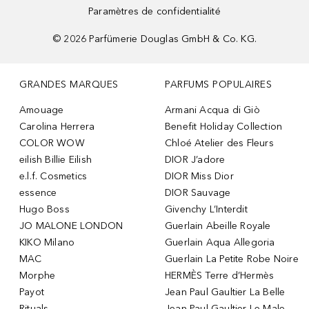
Paramètres de confidentialité
©
2026
Parfümerie Douglas GmbH & Co. KG.
GRANDES MARQUES
PARFUMS POPULAIRES
Amouage
Armani Acqua di Giò
Carolina Herrera
Benefit Holiday Collection
COLOR WOW
Chloé Atelier des Fleurs
eilish Billie Eilish
DIOR J’adore
e.l.f. Cosmetics
DIOR Miss Dior
essence
DIOR Sauvage
Hugo Boss
Givenchy L’Interdit
JO MALONE LONDON
Guerlain Abeille Royale
KIKO Milano
Guerlain Aqua Allegoria
MAC
Guerlain La Petite Robe Noire
Morphe
HERMÈS Terre d’Hermès
Payot
Jean Paul Gaultier La Belle
Rituals
Jean Paul Gaultier Le Male