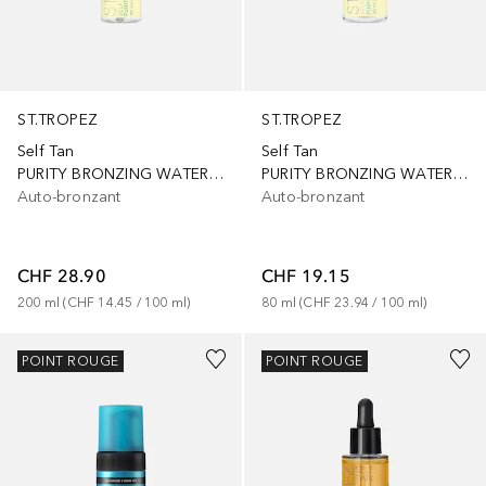
ST.TROPEZ
ST.TROPEZ
Self Tan
Self Tan
PURITY BRONZING WATER MOUSSE
PURITY BRONZING WATER FACE MIST
Auto-bronzant
Auto-bronzant
CHF 28.90
CHF 19.15
200
ml
 (
CHF 14.45
 / 
100
ml
)
80
ml
 (
CHF 23.94
 / 
100
ml
)
POINT ROUGE
POINT ROUGE