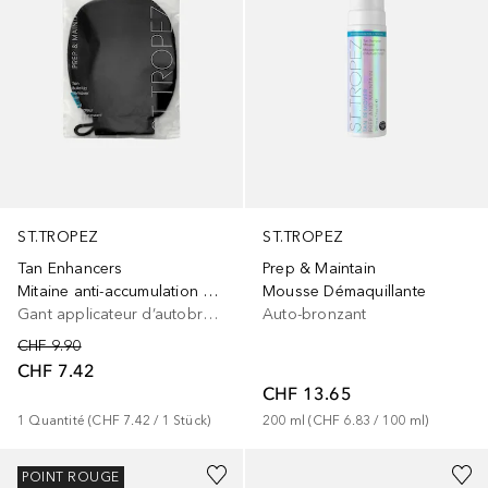
ST.TROPEZ
ST.TROPEZ
Tan Enhancers
Prep & Maintain
Mitaine anti-accumulation de bronzage
Mousse Démaquillante
Gant applicateur d’autobronzant
Auto-bronzant
CHF 9.90
CHF 7.42
CHF 13.65
1
Quantité
 (
CHF 7.42
 / 
1
Stück
)
200
ml
 (
CHF 6.83
 / 
100
ml
)
POINT ROUGE