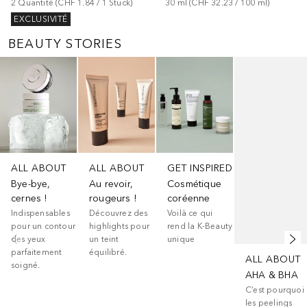
2
Quantité
 (
CHF 1.84
 / 
1
Stück
)
30
ml
 (
CHF 32.23
 / 
100
ml
)
EXCLUSIVITÉ
BEAUTY STORIES
Ignorer
ALL ABOUT
ALL ABOUT
GET INSPIRED
Bye-bye,
Au revoir,
Cosmétique
cernes !
rougeurs !
coréenne
Indispensables
Découvrez des
Voilà ce qui
pour un contour
highlights pour
rend la K-Beauty
des yeux
un teint
unique
parfaitement
équilibré.
ALL ABOUT
soigné.
AHA & BHA
C’est pourquoi
les peelings