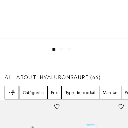
ALL ABOUT: HYALURONSÄURE
66
RÉSULTA
ALL ABOUT: HYALURONSÄURE
(
66
)
Filtre
Catégories
Prix
Type de produit
Marque
P