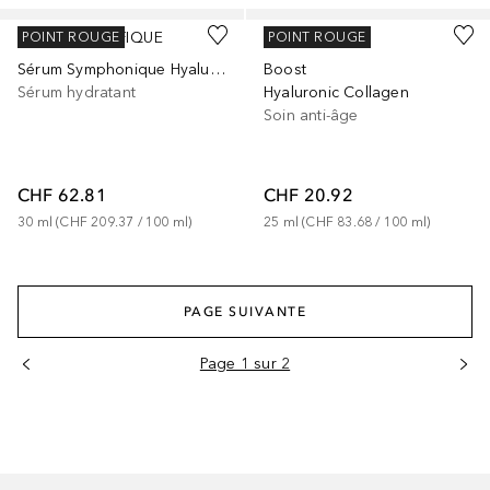
BEAUTÉ PACIFIQUE
MÁDARA
POINT ROUGE
POINT ROUGE
Sérum Symphonique Hyaluronic
Boost
Sérum hydratant
Hyaluronic Collagen
Soin anti-âge
CHF 62.81
CHF 20.92
30
ml
 (
CHF 209.37
 / 
100
ml
)
25
ml
 (
CHF 83.68
 / 
100
ml
)
PAGE SUIVANTE
Page 1 sur 2