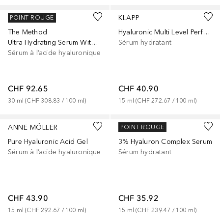
LANCER
KLAPP
POINT ROUGE
The Method
Hyaluronic Multi Level Performance Triple Action Moisturizing Booster
Ultra Hydrating Serum With Hyaluronic Complex-7
Sérum hydratant
Sérum à l’acide hyaluronique
CHF 92.65
CHF 40.90
30
ml
 (
CHF 308.83
 / 
100
ml
)
15
ml
 (
CHF 272.67
 / 
100
ml
)
ANNE MÖLLER
BIODROGA
POINT ROUGE
Pure Hyaluronic Acid Gel
3% Hyaluron Complex Serum
Sérum à l’acide hyaluronique
Sérum hydratant
CHF 43.90
CHF 35.92
15
ml
 (
CHF 292.67
 / 
100
ml
)
15
ml
 (
CHF 239.47
 / 
100
ml
)