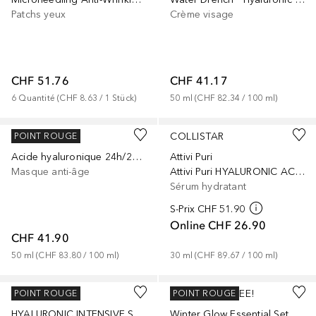
Patchs yeux
Crème visage
CHF 51.76
CHF 41.17
6
Quantité
 (
CHF 8.63
 / 
1
Stück
)
50
ml
 (
CHF 82.34
 / 
100
ml
)
AHAVA
COLLISTAR
POINT ROUGE
Acide hyaluronique 24h/24 et 7j/7
Attivi Puri
Masque anti-âge
Attivi Puri HYALURONIC ACID + POLYGLUTAMMIC Moisturizing Lifting
Sérum hydratant
S-Prix
CHF 51.90
Online
CHF 26.90
CHF 41.90
50
ml
 (
CHF 83.80
 / 
100
ml
)
30
ml
 (
CHF 89.67
 / 
100
ml
)
ARTDECO
ONE. TWO. FREE!
POINT ROUGE
POINT ROUGE
HYALURONIC INTENSIVE SERUM
Winter Glow Essential Set