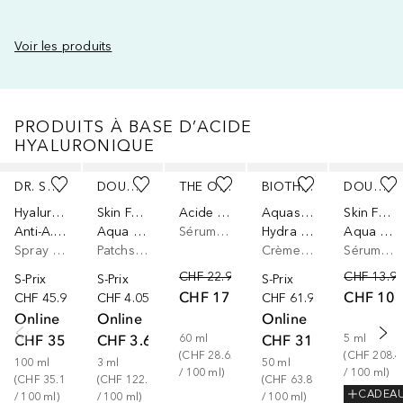
Voir les produits
PRODUITS À BASE D’ACIDE
HYALURONIQUE
Ignorer
DR. SUSANNE VON SCHMIEDEBERG
DOUGLAS COLLECTION
THE ORDINARY
BIOTHERM
DOUGLAS COLLECTION
Hyaluronic
Skin Focus
Acide Hyaluronique 2% + B5
Aquasource
Skin Focus
Anti-A.G.E. spray visage
Aqua Perfect Hydrating Eye Patches
Sérum à l’acide hyaluronique
Hydra Barrier
Aqua Perfect Hydrating Ampoules 5 x 1,5ml
Spray visage
Patchs yeux
Crème visage
Sérum pour ampoules
CHF 22.90
CHF 13.9
S-Prix
S-Prix
S-Prix
CHF 17.17
CHF 10.
CHF 45.90
CHF 4.05
CHF 61.90
Online
Online
Online
CHF 35.17
CHF 3.67
CHF 31.90
60
ml
5
ml
(
CHF 28.62
(
CHF 208.4
100
ml
3
ml
50
ml
/ 
100
ml
)
/ 
100
ml
)
(
CHF 35.17
(
CHF 122.33
(
CHF 63.80
CADEA
/ 
100
ml
)
/ 
100
ml
)
/ 
100
ml
)