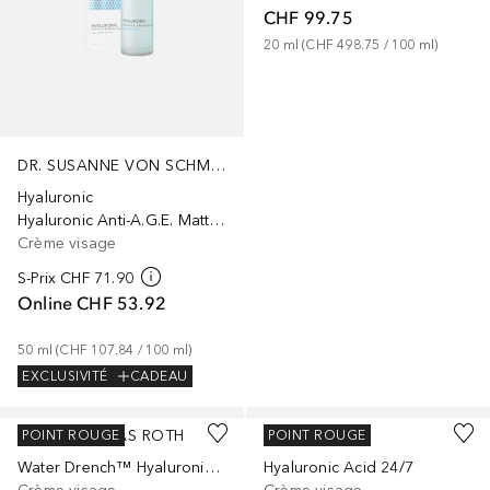
CHF 99.75
20
ml
 (
CHF 498.75
 / 
100
ml
)
DR. SUSANNE VON SCHMIEDEBERG
Hyaluronic
Hyaluronic Anti-A.G.E. Mattifying Fluid
Crème visage
S-Prix
CHF 71.90
Online
CHF 53.92
50
ml
 (
CHF 107.84
 / 
100
ml
)
EXCLUSIVITÉ
CADEAU
PETER THOMAS ROTH
AHAVA
POINT ROUGE
POINT ROUGE
Water Drench™ Hyaluronic Cloud Cream Hydrating Moisturizer
Hyaluronic Acid 24/7