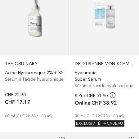
THE ORDINARY
DR. SUSANNE VON SCHMIEDEBERG
Acide Hyaluronique 2% + B5
Hyaluronic
Sérum à l’acide hyaluronique
Super Sérum
Sérum à l’acide hyaluronique
CHF 22.90
S-Prix
CHF 51.90
CHF 17.17
Online
CHF 38.92
60
ml
 (
CHF 28.62
 / 
100
ml
)
30
ml
 (
CHF 129.73
 / 
100
ml
)
EXCLUSIVITÉ
CADEAU