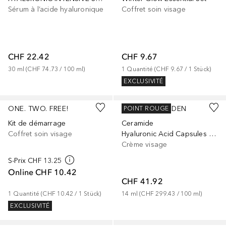
Sérum à l’acide hyaluronique
Coffret soin visage
CHF 22.42
CHF 9.67
30
ml
 (
CHF 74.73
 / 
100
ml
)
1
Quantité
 (
CHF 9.67
 / 
1
Stück
)
EXCLUSIVITÉ
ONE. TWO. FREE!
ELIZABETH ARDEN
POINT ROUGE
Kit de démarrage
Ceramide
Coffret soin visage
Hyaluronic Acid Capsules Peptides
Crème visage
S-Prix
CHF 13.25
Online
CHF 10.42
CHF 41.92
1
Quantité
 (
CHF 10.42
 / 
1
Stück
)
14
ml
 (
CHF 299.43
 / 
100
ml
)
EXCLUSIVITÉ