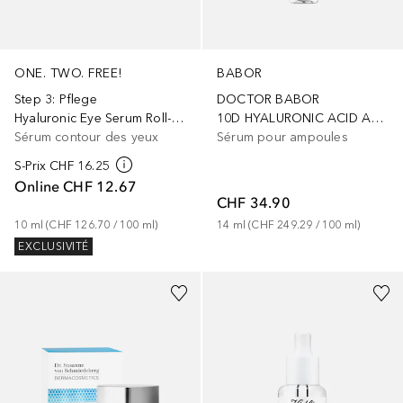
ONE. TWO. FREE!
BABOR
Step 3: Pflege
DOCTOR BABOR
Hyaluronic Eye Serum Roll-On
10D HYALURONIC ACID AMPOULE SERUM CONCENTRATE
Sérum contour des yeux
Sérum pour ampoules
S-Prix
CHF 16.25
Online
CHF 12.67
CHF 34.90
10
ml
 (
CHF 126.70
 / 
100
ml
)
14
ml
 (
CHF 249.29
 / 
100
ml
)
EXCLUSIVITÉ