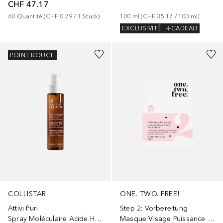
CHF 47.17
60
Quantité
 (
CHF 0.79
 / 
1
Stück
)
100
ml
 (
CHF 35.17
 / 
100
ml
)
EXCLUSIVITÉ
CADEAU
POINT ROUGE
COLLISTAR
ONE. TWO. FREE!
Attivi Puri
Step 2: Vorbereitung
Spray Moléculaire Acide Hyaluronique Hydratant Liftant
Masque Visage Puissance Hyaluronique