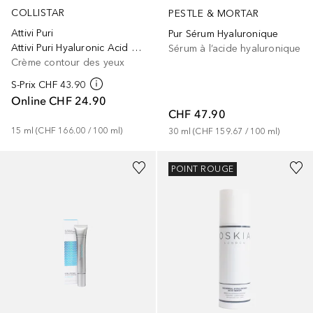
COLLISTAR
PESTLE & MORTAR
Attivi Puri
Pur Sérum Hyaluronique
Attivi Puri Hyaluronic Acid + Peptides Eye Contour
Sérum à l’acide hyaluronique
Crème contour des yeux
S-Prix
CHF 43.90
Online
CHF 24.90
CHF 47.90
15
ml
 (
CHF 166.00
 / 
100
ml
)
30
ml
 (
CHF 159.67
 / 
100
ml
)
POINT ROUGE