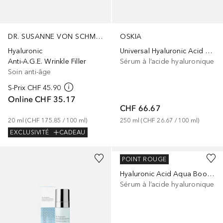
DR. SUSANNE VON SCHMIEDEBERG
OSKIA
Hyaluronic
Universal Hyaluronic Acid Serum
Anti-A.G.E. Wrinkle Filler
Sérum à l’acide hyaluronique
Soin anti-âge
S-Prix
CHF 45.90
Online
CHF 35.17
CHF 66.67
20
ml
 (
CHF 175.85
 / 
100
ml
)
250
ml
 (
CHF 26.67
 / 
100
ml
)
EXCLUSIVITÉ
CADEAU
111SKIN
POINT ROUGE
Hyaluronic Acid Aqua Booster
Sérum à l’acide hyaluronique