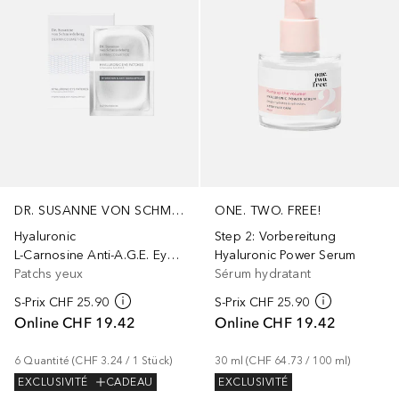
DR. SUSANNE VON SCHMIEDEBERG
ONE. TWO. FREE!
Hyaluronic
Step 2: Vorbereitung
L-Carnosine Anti-A.G.E. Eye Patches
Hyaluronic Power Serum
Patchs yeux
Sérum hydratant
S-Prix
CHF 25.90
S-Prix
CHF 25.90
Online
CHF 19.42
Online
CHF 19.42
6
Quantité
 (
CHF 3.24
 / 
1
Stück
)
30
ml
 (
CHF 64.73
 / 
100
ml
)
EXCLUSIVITÉ
CADEAU
EXCLUSIVITÉ