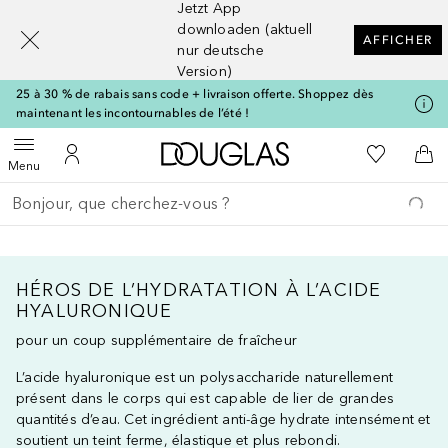
Jetzt App
[navigation.slideout.screenreader]
downloaden (aktuell
AFFICHER
nur deutsche
Version)
25 à 30 % de rabais sans code + livraison offerte. Shoppez dès
maintenant les incontournables de l’été !
Vers l'accueil Douglas
Vers Ma Li
Ouvrir le menu
Vers Mon Compte
Vers
Menu
Retourner
Exécuter la recherche
HÉROS DE L’HYDRATATION À L’ACIDE
HYALURONIQUE
pour un coup supplémentaire de fraîcheur
L’acide hyaluronique est un polysaccharide naturellement
présent dans le corps qui est capable de lier de grandes
quantités d’eau. Cet ingrédient anti-âge hydrate intensément et
soutient un teint ferme, élastique et plus rebondi.