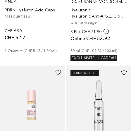
ANUA
DR. SUSANNE VON SCHMIEDEBERG
PDRN Hyaluron Acid Capsule 100 Serum
Hyaluronic
Masque tissu
Hyaluronic Anti-A.G.E. Glow Fluid
Crème visage
CHF 6.90
S-Prix
CHF 71.90
CHF 5.17
Online
CHF 53.92
1
Quantité
 (
CHF 5.17
 / 
1
Stück
)
50
ml
 (
CHF 107.84
 / 
100
ml
)
EXCLUSIVITÉ
CADEAU
POINT ROUGE