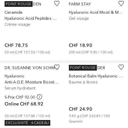
ELIZABETH ARDEN
FARM STAY
POINT ROUGE
Ceramide
Hyaluronic Acid Moist & Mild Gel Foam
Hyaluronic Acid Peptides Water Cream
Gel visage
Crème visage
CHF 78.75
CHF 18.90
50
ml
 (
CHF 157.50
 / 
100
ml
)
200
ml
 (
CHF 9.45
 / 
100
ml
)
+
1
DR. SUSANNE VON SCHMIEDEBERG
MONIKA BLUNDER
POINT ROUGE
Hyaluronic
Botanical Balm Hyaluronic Lip Tint
Anti-A.G.E. Moisture Boost Serum
Baume à lèvres
Sérum hydratant
S-Prix
CHF 92.00
Online
CHF 68.92
CHF 24.90
50
ml
 (
CHF 137.84
 / 
100
ml
)
9.45
g
 (
CHF 263.49
 / 
100
Gramm
)
EXCLUSIVITÉ
CADEAU