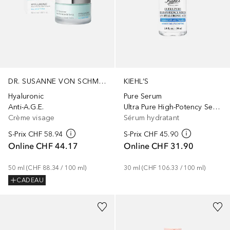
DR. SUSANNE VON SCHMIEDEBERG
KIEHL’S
Hyaluronic
Pure Serum
Anti-A.G.E.
Ultra Pure High-Potency Serum 1.5% Hyaluronic Acid
Crème visage
Sérum hydratant
S-Prix
CHF 58.94
S-Prix
CHF 45.90
Online
CHF 44.17
Online
CHF 31.90
50
ml
 (
CHF 88.34
 / 
100
ml
)
30
ml
 (
CHF 106.33
 / 
100
ml
)
CADEAU