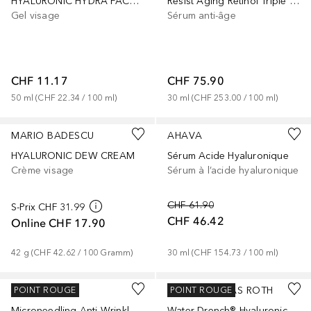
HYALURONIC HYDRA FACE GEL 50 ML
Resist Aging Retinol Triple Action Pro Age Serum
Gel visage
Sérum anti-âge
CHF 11.17
CHF 75.90
50
ml
 (
CHF 22.34
 / 
100
ml
)
30
ml
 (
CHF 253.00
 / 
100
ml
)
MARIO BADESCU
AHAVA
HYALURONIC DEW CREAM
Sérum Acide Hyaluronique
Crème visage
Sérum à l’acide hyaluronique
CHF 61.90
S-Prix
CHF 31.99
CHF 46.42
Online
CHF 17.90
42
g
 (
CHF 42.62
 / 
100
Gramm
)
30
ml
 (
CHF 154.73
 / 
100
ml
)
FAQ SWISS
PETER THOMAS ROTH
POINT ROUGE
POINT ROUGE
Microneedling Anti-Wrinkle Hyaluronic Acid Patches For Under Eyes 3 Pairs
Water Drench® Hyaluronic Jelly Moisturizer