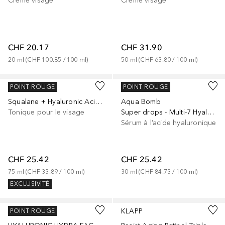
Crème visage
Crème visage
CHF 20.17
CHF 31.90
20
ml
 (
CHF 100.85
 / 
100
ml
)
50
ml
 (
CHF 63.80
 / 
100
ml
)
BIOSSANCE
BELIF
POINT ROUGE
POINT ROUGE
Squalane + Hyaluronic Acid Facial Mist
Aqua Bomb
Tonique pour le visage
Super drops - Multi-7 Hyaluron serum
Sérum à l’acide hyaluronique
CHF 25.42
CHF 25.42
75
ml
 (
CHF 33.89
 / 
100
ml
)
30
ml
 (
CHF 84.73
 / 
100
ml
)
EXCLUSIVITÉ
ARTDECO
KLAPP
POINT ROUGE