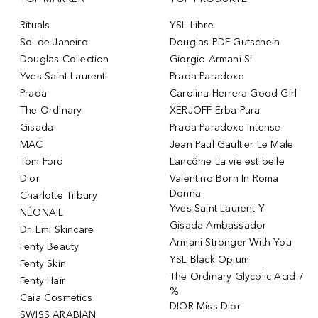
Rituals
YSL Libre
Sol de Janeiro
Douglas PDF Gutschein
Douglas Collection
Giorgio Armani Si
Yves Saint Laurent
Prada Paradoxe
Prada
Carolina Herrera Good Girl
The Ordinary
XERJOFF Erba Pura
Gisada
Prada Paradoxe Intense
MAC
Jean Paul Gaultier Le Male
Tom Ford
Lancôme La vie est belle
Dior
Valentino Born In Roma
Donna
Charlotte Tilbury
Yves Saint Laurent Y
NÉONAIL
Gisada Ambassador
Dr. Emi Skincare
Armani Stronger With You
Fenty Beauty
YSL Black Opium
Fenty Skin
The Ordinary Glycolic Acid 7
Fenty Hair
%
Caia Cosmetics
DIOR Miss Dior
SWISS ARABIAN