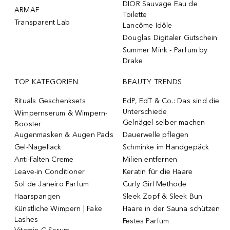
DIOR Sauvage Eau de
ARMAF
Toilette
Transparent Lab
Lancôme Idôle
Douglas Digitaler Gutschein
Summer Mink - Parfum by
Drake
TOP KATEGORIEN
BEAUTY TRENDS
Rituals Geschenksets
EdP, EdT & Co.: Das sind die
Unterschiede
Wimpernserum & Wimpern-
Gelnägel selber machen
Booster
Augenmasken & Augen Pads
Dauerwelle pflegen
Gel-Nagellack
Schminke im Handgepäck
Anti-Falten Creme
Milien entfernen
Leave-in Conditioner
Keratin für die Haare
Sol de Janeiro Parfum
Curly Girl Methode
Haarspangen
Sleek Zopf & Sleek Bun
Künstliche Wimpern | Fake
Haare in der Sauna schützen
Lashes
Festes Parfum