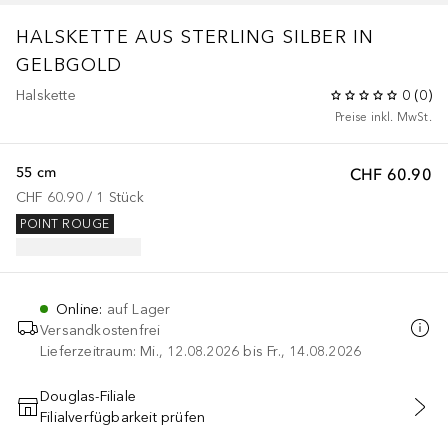
HALSKETTE AUS STERLING SILBER IN
GELBGOLD
Halskette
0
(
0
)
Preise inkl. MwSt.
55 cm
CHF 60.90
CHF 60.90
 / 
1
Stück
POINT ROUGE
Online
:
auf Lager
Versandkostenfrei
Lieferzeitraum: Mi., 12.08.2026 bis Fr., 14.08.2026
Douglas-Filiale
Filialverfügbarkeit prüfen
IN DEN WARENKORB