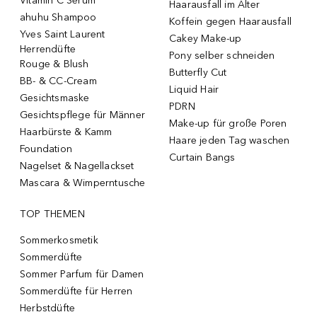
Vitamin C Serum
Haarausfall im Alter
ahuhu Shampoo
Koffein gegen Haarausfall
Yves Saint Laurent
Cakey Make-up
Herrendüfte
Pony selber schneiden
Rouge & Blush
Butterfly Cut
BB- & CC-Cream
Liquid Hair
Gesichtsmaske
PDRN
Gesichtspflege für Männer
Make-up für große Poren
Haarbürste & Kamm
Haare jeden Tag waschen
Foundation
Curtain Bangs
Nagelset & Nagellackset
Mascara & Wimperntusche
TOP THEMEN
Sommerkosmetik
Sommerdüfte
Sommer Parfum für Damen
Sommerdüfte für Herren
Herbstdüfte