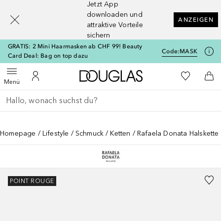
Jetzt App
[navigation.slideout.screenreader]
downloaden und
ANZEIGEN
attraktive Vorteile
sichern
GRATIS: 2 Mini Haarmasken ab CHF 99! Beauty
Code:
MASK
Card Deal: Bag on top dazu
Zur Douglas Startseite
Zu Meiner 
Menü öffnen
Zu Meinem Kundenkonto
Zum
Menü
Gehe zurück
Suche ausführen
Homepage
Lifestyle
Schmuck
Ketten
Rafaela Donata Halskette 
POINT ROUGE