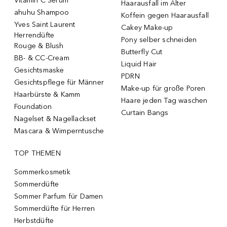
Vitamin C Serum
Haarausfall im Alter
ahuhu Shampoo
Koffein gegen Haarausfall
Yves Saint Laurent
Cakey Make-up
Herrendüfte
Pony selber schneiden
Rouge & Blush
Butterfly Cut
BB- & CC-Cream
Liquid Hair
Gesichtsmaske
PDRN
Gesichtspflege für Männer
Make-up für große Poren
Haarbürste & Kamm
Haare jeden Tag waschen
Foundation
Curtain Bangs
Nagelset & Nagellackset
Mascara & Wimperntusche
TOP THEMEN
Sommerkosmetik
Sommerdüfte
Sommer Parfum für Damen
Sommerdüfte für Herren
Herbstdüfte