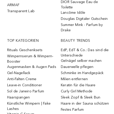
DIOR Sauvage Eau de
ARMAF
Toilette
Transparent Lab
Lancôme Idôle
Douglas Digitaler Gutschein
Summer Mink - Parfum by
Drake
TOP KATEGORIEN
BEAUTY TRENDS
Rituals Geschenksets
EdP, EdT & Co.: Das sind die
Unterschiede
Wimpernserum & Wimpern-
Gelnägel selber machen
Booster
Augenmasken & Augen Pads
Dauerwelle pflegen
Gel-Nagellack
Schminke im Handgepäck
Anti-Falten Creme
Milien entfernen
Leave-in Conditioner
Keratin für die Haare
Sol de Janeiro Parfum
Curly Girl Methode
Haarspangen
Sleek Zopf & Sleek Bun
Künstliche Wimpern | Fake
Haare in der Sauna schützen
Lashes
Festes Parfum