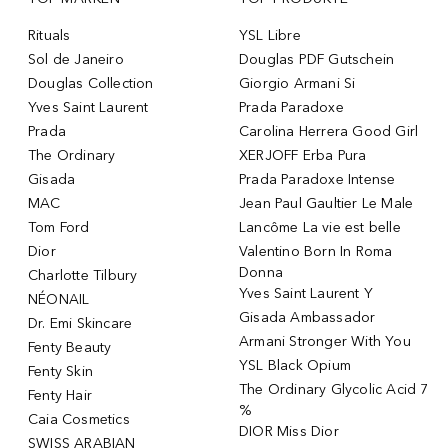
Rituals
YSL Libre
Sol de Janeiro
Douglas PDF Gutschein
Douglas Collection
Giorgio Armani Si
Yves Saint Laurent
Prada Paradoxe
Prada
Carolina Herrera Good Girl
The Ordinary
XERJOFF Erba Pura
Gisada
Prada Paradoxe Intense
MAC
Jean Paul Gaultier Le Male
Tom Ford
Lancôme La vie est belle
Dior
Valentino Born In Roma
Donna
Charlotte Tilbury
Yves Saint Laurent Y
NÉONAIL
Gisada Ambassador
Dr. Emi Skincare
Armani Stronger With You
Fenty Beauty
YSL Black Opium
Fenty Skin
The Ordinary Glycolic Acid 7
Fenty Hair
%
Caia Cosmetics
DIOR Miss Dior
SWISS ARABIAN