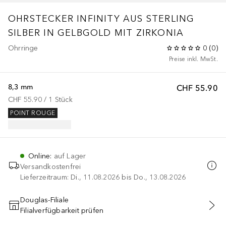
OHRSTECKER INFINITY AUS STERLING
SILBER IN GELBGOLD MIT ZIRKONIA
Ohrringe
0
(
0
)
Preise inkl. MwSt.
8,3 mm
CHF 55.90
CHF 55.90
 / 
1
Stück
POINT ROUGE
Online
:
auf Lager
Versandkostenfrei
Lieferzeitraum: Di., 11.08.2026 bis Do., 13.08.2026
Douglas-Filiale
Filialverfügbarkeit prüfen
IN DEN WARENKORB