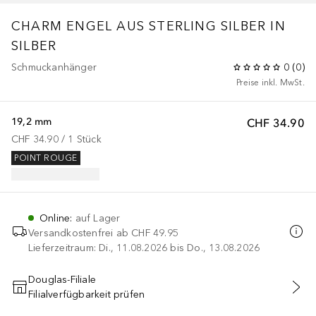
CHARM ENGEL AUS STERLING SILBER IN
SILBER
Schmuckanhänger
0
(
0
)
Preise inkl. MwSt.
19,2 mm
CHF 34.90
CHF 34.90
 / 
1
Stück
POINT ROUGE
Online
:
auf Lager
Versandkostenfrei ab
CHF 49.95
Lieferzeitraum: Di., 11.08.2026 bis Do., 13.08.2026
Douglas-Filiale
Filialverfügbarkeit prüfen
IN DEN WARENKORB