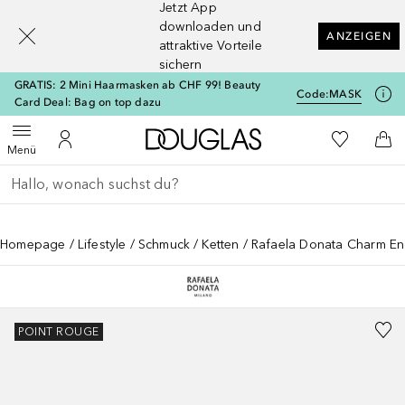
Jetzt App
[navigation.slideout.screenreader]
downloaden und
ANZEIGEN
attraktive Vorteile
sichern
GRATIS: 2 Mini Haarmasken ab CHF 99! Beauty
Code:
MASK
Card Deal: Bag on top dazu
Zur Douglas Startseite
Zu Meiner 
Menü öffnen
Zu Meinem Kundenkonto
Zum
Menü
Gehe zurück
Suche ausführen
Homepage
Lifestyle
Schmuck
Ketten
Rafaela Donata Charm Enge
POINT ROUGE