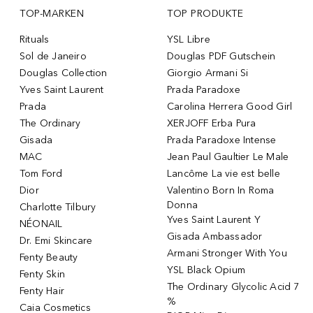
TOP-MARKEN
TOP PRODUKTE
Rituals
YSL Libre
Sol de Janeiro
Douglas PDF Gutschein
Douglas Collection
Giorgio Armani Si
Yves Saint Laurent
Prada Paradoxe
Prada
Carolina Herrera Good Girl
The Ordinary
XERJOFF Erba Pura
Gisada
Prada Paradoxe Intense
MAC
Jean Paul Gaultier Le Male
Tom Ford
Lancôme La vie est belle
Dior
Valentino Born In Roma
Donna
Charlotte Tilbury
Yves Saint Laurent Y
NÉONAIL
Gisada Ambassador
Dr. Emi Skincare
Armani Stronger With You
Fenty Beauty
YSL Black Opium
Fenty Skin
The Ordinary Glycolic Acid 7
Fenty Hair
%
Caia Cosmetics