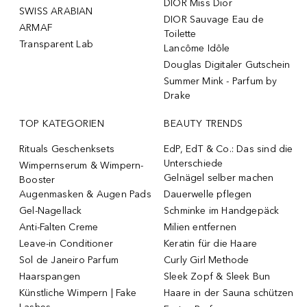
DIOR Miss Dior
SWISS ARABIAN
DIOR Sauvage Eau de
ARMAF
Toilette
Transparent Lab
Lancôme Idôle
Douglas Digitaler Gutschein
Summer Mink - Parfum by
Drake
TOP KATEGORIEN
BEAUTY TRENDS
Rituals Geschenksets
EdP, EdT & Co.: Das sind die
Unterschiede
Wimpernserum & Wimpern-
Gelnägel selber machen
Booster
Augenmasken & Augen Pads
Dauerwelle pflegen
Gel-Nagellack
Schminke im Handgepäck
Anti-Falten Creme
Milien entfernen
Leave-in Conditioner
Keratin für die Haare
Sol de Janeiro Parfum
Curly Girl Methode
Haarspangen
Sleek Zopf & Sleek Bun
Künstliche Wimpern | Fake
Haare in der Sauna schützen