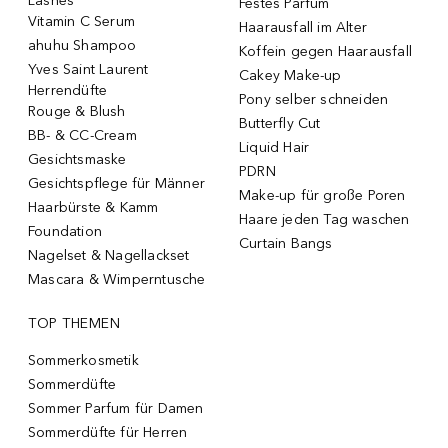
Lashes
Festes Parfum
Vitamin C Serum
Haarausfall im Alter
ahuhu Shampoo
Koffein gegen Haarausfall
Yves Saint Laurent
Cakey Make-up
Herrendüfte
Pony selber schneiden
Rouge & Blush
Butterfly Cut
BB- & CC-Cream
Liquid Hair
Gesichtsmaske
PDRN
Gesichtspflege für Männer
Make-up für große Poren
Haarbürste & Kamm
Haare jeden Tag waschen
Foundation
Curtain Bangs
Nagelset & Nagellackset
Mascara & Wimperntusche
TOP THEMEN
Sommerkosmetik
Sommerdüfte
Sommer Parfum für Damen
Sommerdüfte für Herren