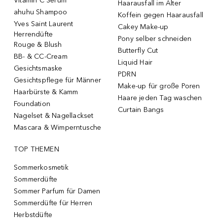
Vitamin C Serum
Haarausfall im Alter
ahuhu Shampoo
Koffein gegen Haarausfall
Yves Saint Laurent
Cakey Make-up
Herrendüfte
Pony selber schneiden
Rouge & Blush
Butterfly Cut
BB- & CC-Cream
Liquid Hair
Gesichtsmaske
PDRN
Gesichtspflege für Männer
Make-up für große Poren
Haarbürste & Kamm
Haare jeden Tag waschen
Foundation
Curtain Bangs
Nagelset & Nagellackset
Mascara & Wimperntusche
TOP THEMEN
Sommerkosmetik
Sommerdüfte
Sommer Parfum für Damen
Sommerdüfte für Herren
Herbstdüfte