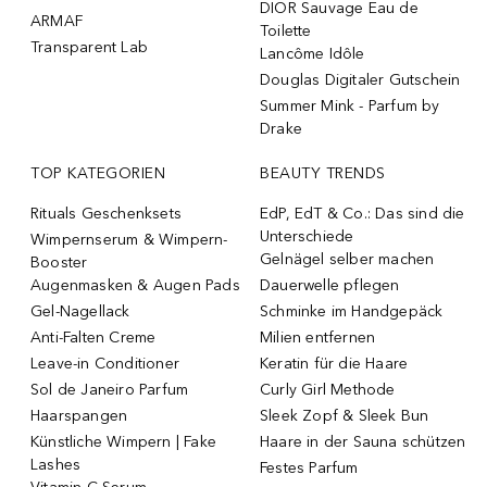
DIOR Sauvage Eau de
ARMAF
Toilette
Transparent Lab
Lancôme Idôle
Douglas Digitaler Gutschein
Summer Mink - Parfum by
Drake
TOP KATEGORIEN
BEAUTY TRENDS
Rituals Geschenksets
EdP, EdT & Co.: Das sind die
Unterschiede
Wimpernserum & Wimpern-
Gelnägel selber machen
Booster
Augenmasken & Augen Pads
Dauerwelle pflegen
Gel-Nagellack
Schminke im Handgepäck
Anti-Falten Creme
Milien entfernen
Leave-in Conditioner
Keratin für die Haare
Sol de Janeiro Parfum
Curly Girl Methode
Haarspangen
Sleek Zopf & Sleek Bun
Künstliche Wimpern | Fake
Haare in der Sauna schützen
Lashes
Festes Parfum