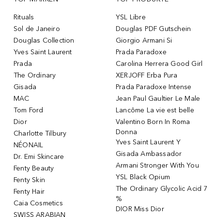
Rituals
YSL Libre
Sol de Janeiro
Douglas PDF Gutschein
Douglas Collection
Giorgio Armani Si
Yves Saint Laurent
Prada Paradoxe
Prada
Carolina Herrera Good Girl
The Ordinary
XERJOFF Erba Pura
Gisada
Prada Paradoxe Intense
MAC
Jean Paul Gaultier Le Male
Tom Ford
Lancôme La vie est belle
Dior
Valentino Born In Roma
Donna
Charlotte Tilbury
Yves Saint Laurent Y
NÉONAIL
Gisada Ambassador
Dr. Emi Skincare
Armani Stronger With You
Fenty Beauty
YSL Black Opium
Fenty Skin
The Ordinary Glycolic Acid 7
Fenty Hair
%
Caia Cosmetics
DIOR Miss Dior
SWISS ARABIAN