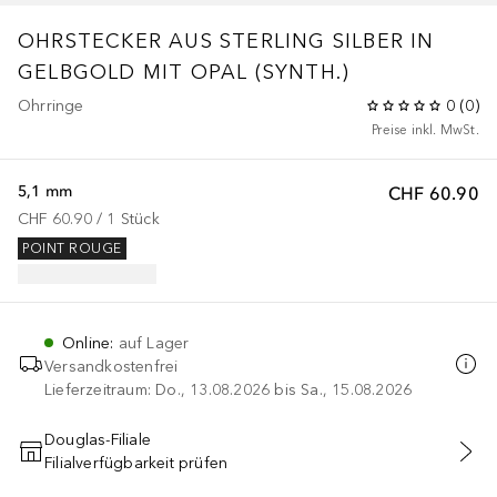
OHRSTECKER AUS STERLING SILBER IN
GELBGOLD MIT OPAL (SYNTH.)
Ohrringe
0
(
0
)
Preise inkl. MwSt.
5,1 mm
CHF 60.90
CHF 60.90
 / 
1
Stück
POINT ROUGE
Online
:
auf Lager
Versandkostenfrei
Lieferzeitraum: Do., 13.08.2026 bis Sa., 15.08.2026
Douglas-Filiale
Filialverfügbarkeit prüfen
IN DEN WARENKORB