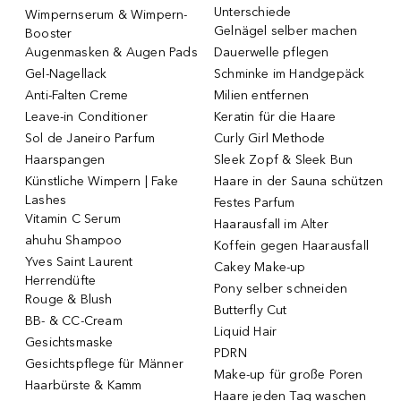
Unterschiede
Wimpernserum & Wimpern-
Gelnägel selber machen
Booster
Augenmasken & Augen Pads
Dauerwelle pflegen
Gel-Nagellack
Schminke im Handgepäck
Anti-Falten Creme
Milien entfernen
Leave-in Conditioner
Keratin für die Haare
Sol de Janeiro Parfum
Curly Girl Methode
Haarspangen
Sleek Zopf & Sleek Bun
Künstliche Wimpern | Fake
Haare in der Sauna schützen
Lashes
Festes Parfum
Vitamin C Serum
Haarausfall im Alter
ahuhu Shampoo
Koffein gegen Haarausfall
Yves Saint Laurent
Cakey Make-up
Herrendüfte
Pony selber schneiden
Rouge & Blush
Butterfly Cut
BB- & CC-Cream
Liquid Hair
Gesichtsmaske
PDRN
Gesichtspflege für Männer
Make-up für große Poren
Haarbürste & Kamm
Haare jeden Tag waschen