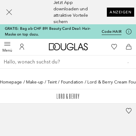
Jetzt App
[navigation.slideout.screenreader]
downloaden und
ANZEIGEN
attraktive Vorteile
sichern
GRATIS: Bag ab CHF 89! Beauty Card Deal: Hair-
Code:
HAIR
Maske on top dazu.
Zur Douglas Startseite
Zu Meiner 
Menü öffnen
Zu Meinem Kundenkonto
Zum
Menü
Gehe zurück
Suche ausführen
Homepage
Make-up
Teint
Foundation
Lord & Berry Cream Fou