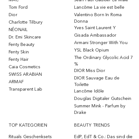
Tom Ford
Lancôme La vie est belle
Dior
Valentino Born In Roma
Donna
Charlotte Tilbury
Yves Saint Laurent Y
NÉONAIL
Gisada Ambassador
Dr. Emi Skincare
Armani Stronger With You
Fenty Beauty
YSL Black Opium
Fenty Skin
The Ordinary Glycolic Acid 7
Fenty Hair
%
Caia Cosmetics
DIOR Miss Dior
SWISS ARABIAN
DIOR Sauvage Eau de
ARMAF
Toilette
Transparent Lab
Lancôme Idôle
Douglas Digitaler Gutschein
Summer Mink - Parfum by
Drake
TOP KATEGORIEN
BEAUTY TRENDS
Rituals Geschenksets
EdP, EdT & Co.: Das sind die