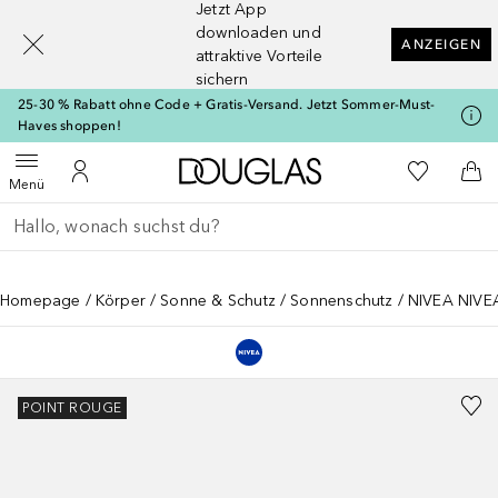
Jetzt App
[navigation.slideout.screenreader]
downloaden und
ANZEIGEN
attraktive Vorteile
sichern
25-30 % Rabatt ohne Code + Gratis-Versand. Jetzt Sommer-Must-
Haves shoppen!
Zur Douglas Startseite
Zu Meiner 
Menü öffnen
Zu Meinem Kundenkonto
Zum
Menü
Gehe zurück
Suche ausführen
Homepage
Körper
Sonne & Schutz
Sonnenschutz
NIVEA NIVEA
POINT ROUGE