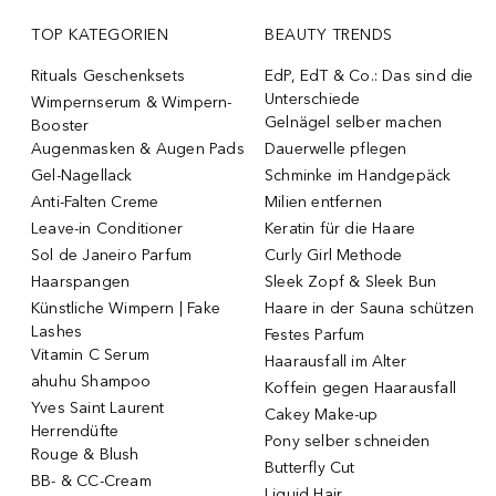
TOP KATEGORIEN
BEAUTY TRENDS
Rituals Geschenksets
EdP, EdT & Co.: Das sind die
Unterschiede
Wimpernserum & Wimpern-
Gelnägel selber machen
Booster
Augenmasken & Augen Pads
Dauerwelle pflegen
Gel-Nagellack
Schminke im Handgepäck
Anti-Falten Creme
Milien entfernen
Leave-in Conditioner
Keratin für die Haare
Sol de Janeiro Parfum
Curly Girl Methode
Haarspangen
Sleek Zopf & Sleek Bun
Künstliche Wimpern | Fake
Haare in der Sauna schützen
Lashes
Festes Parfum
Vitamin C Serum
Haarausfall im Alter
ahuhu Shampoo
Koffein gegen Haarausfall
Yves Saint Laurent
Cakey Make-up
Herrendüfte
Pony selber schneiden
Rouge & Blush
Butterfly Cut
BB- & CC-Cream
Liquid Hair