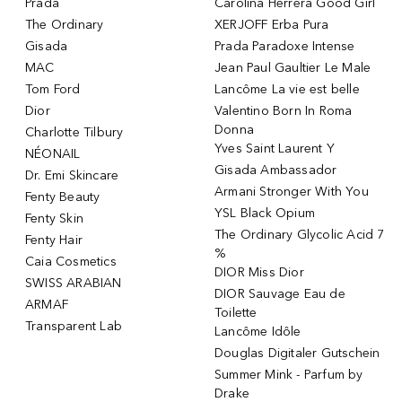
Prada
Carolina Herrera Good Girl
The Ordinary
XERJOFF Erba Pura
Gisada
Prada Paradoxe Intense
MAC
Jean Paul Gaultier Le Male
Tom Ford
Lancôme La vie est belle
Dior
Valentino Born In Roma
Donna
Charlotte Tilbury
Yves Saint Laurent Y
NÉONAIL
Gisada Ambassador
Dr. Emi Skincare
Armani Stronger With You
Fenty Beauty
YSL Black Opium
Fenty Skin
The Ordinary Glycolic Acid 7
Fenty Hair
%
Caia Cosmetics
DIOR Miss Dior
SWISS ARABIAN
DIOR Sauvage Eau de
ARMAF
Toilette
Transparent Lab
Lancôme Idôle
Douglas Digitaler Gutschein
Summer Mink - Parfum by
Drake