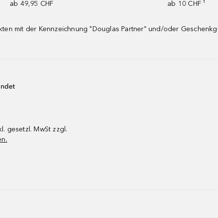
ab 49,95 CHF
ab 10 CHF ¹
dukten mit der Kennzeichnung "Douglas Partner" und/oder Geschenk
endet
kl. gesetzl. MwSt zzgl.
en.