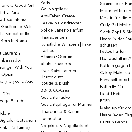
Pads
Schminke im Ha
Herrera Good Girl
Gel-Nagellack
Milien entfernen
Erba Pura
Anti-Falten Creme
Keratin für die 
radoxe Intense
Leave-in Conditioner
Curly Girl Meth
 Gaultier Le Male
Sol de Janeiro Parfum
Sleek Zopf & Sl
a vie est belle
Haarspangen
Haare in der Sa
o Born In Roma
Künstliche Wimpern | Fake
schützen
Lashes
Festes Parfum
t Laurent Y
Vitamin C Serum
Haarausfall im A
Ambassador
ahuhu Shampoo
Koffein gegen H
tronger With You
Yves Saint Laurent
Cakey Make-up
k Opium
Herrendüfte
Pony selber sch
ary Glycolic Acid
Rouge & Blush
Butterfly Cut
BB- & CC-Cream
s Dior
Liquid Hair
Gesichtsmaske
vage Eau de
PDRN
Gesichtspflege für Männer
Make-up für gr
Haarbürste & Kamm
Idôle
Haare jeden Ta
Foundation
igitaler Gutschein
Curtain Bangs
Nagelset & Nagellackset
ink - Parfum by