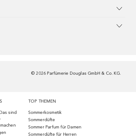
©
2026
Parfümerie Douglas GmbH & Co. KG.
S
TOP THEMEN
 Das sind
Sommerkosmetik
e
Sommerdüfte
r machen
Sommer Parfum für Damen
gen
Sommerdüfte für Herren