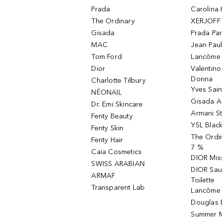
Prada
Carolina 
The Ordinary
XERJOFF 
Gisada
Prada Pa
MAC
Jean Paul
Tom Ford
Lancôme L
Dior
Valentin
Donna
Charlotte Tilbury
Yves Sain
NÉONAIL
Gisada 
Dr. Emi Skincare
Armani S
Fenty Beauty
YSL Blac
Fenty Skin
The Ordin
Fenty Hair
7 %
Caia Cosmetics
DIOR Mis
SWISS ARABIAN
DIOR Sau
ARMAF
Toilette
Transparent Lab
Lancôme 
Douglas D
Summer M