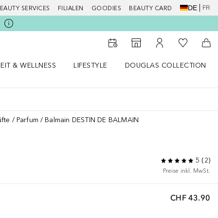
DE
FR
EAUTY SERVICES
FILIALEN
GOODIES
BEAUTY CARD
Zu Meiner 
Zum Storefinder
Zu Meinem Kunde
Zum
EIT & WELLNESS
LIFESTYLE
DOUGLAS COLLECTION
t & Wellness Menü öffnen
LIFESTYLE Menü öffnen
Douglas Collection Menü öf
fte
Parfum
Balmain DESTIN DE BALMAIN
5
(
2
)
Preise inkl. MwSt.
CHF 43.90