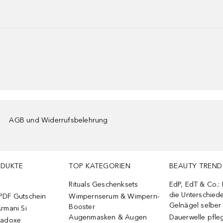
AGB und Widerrufsbelehrung
ODUKTE
TOP KATEGORIEN
BEAUTY TREND
Rituals Geschenksets
EdP, EdT & Co.:
die Unterschied
PDF Gutschein
Wimpernserum & Wimpern-
Gelnägel selbe
Booster
rmani Si
Augenmasken & Augen
Dauerwelle pfle
radoxe