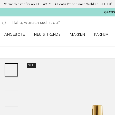
Versandkostenfrei ab CHF 49,95 4 Gratis-Proben nach Wahl ab CHF 10¹ 2
GRATIS
Gehe zurück
Suche ausführen
ANGEBOTE
NEU & TRENDS
MARKEN
PARFUM
ANGEBOTE Menü öffnen
NEU & TRENDS Menü öffnen
MARKEN Menü öffnen
Parfum Men
NEU