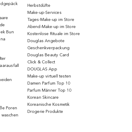
ndgepäck
Herbstdüfte
Make-up-Services
Haare
Tages-Make-up im Store
ode
Abend-Make-up im Store
eek Bun
Kostenlose Rituale im Store
una
Douglas Angebote
Geschenkverpackung
Douglas Beauty Card
lter
Click & Collect
aarausfall
DOUGLAS App
Make-up virtuell testen
neiden
Damen Parfum Top 10
Parfum Männer Top 10
Korean Skincare
Koreanische Kosmetik
oße Poren
Drogerie Produkte
g waschen