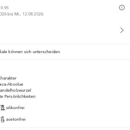
49.95
026 bis Mi., 12.08.2026
liale können sich unterscheiden.
Charakter
aca-Absolue
Sandelholzwurzel
te Persönlichkeiten
silikonfrei
acetonfrei