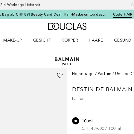
–4 Werktage Lieferzeit
B
: Bag ab CHF 89! Beauty Card Deal: Hair-Maske on top dazu.
Code:
HAIR
Zur Douglas Startseite
MAKE-UP
GESICHT
KÖRPER
HAARE
GESUNDH
ü öffnen
Make-up Menü öffnen
Gesicht Menü öffnen
Körper Menü öffnen
Haare Menü öffnen
Gesundhei
Homepage
Parfum
Unisex-Dü
DESTIN DE BALMAIN
Parfum
10 ml
CHF 439.00
 / 
100
ml