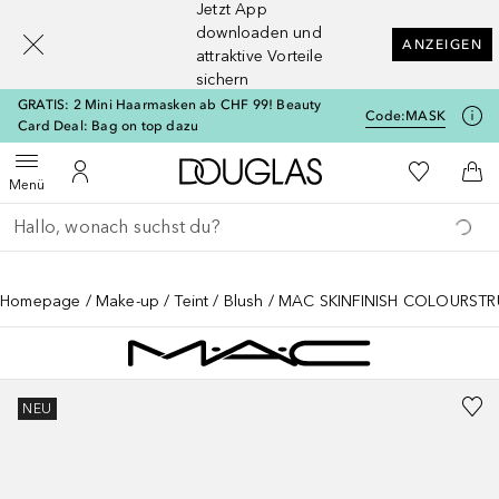
Jetzt App
[navigation.slideout.screenreader]
downloaden und
ANZEIGEN
attraktive Vorteile
sichern
GRATIS: 2 Mini Haarmasken ab CHF 99! Beauty
Code:
MASK
Card Deal: Bag on top dazu
Zur Douglas Startseite
Zu Meiner 
Menü öffnen
Zu Meinem Kundenkonto
Zum
Menü
Gehe zurück
Suche ausführen
Homepage
Make-up
Teint
Blush
MAC SKINFINISH COLOURST
NEU