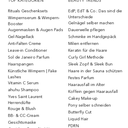
TOP KATEGORIEN
BEAUTY TRENDS
Rituals Geschenksets
EdP, EdT & Co.: Das sind die
Unterschiede
Wimpernserum & Wimpern-
Gelnägel selber machen
Booster
Augenmasken & Augen Pads
Dauerwelle pflegen
Gel-Nagellack
Schminke im Handgepäck
Anti-Falten Creme
Milien entfernen
Leave-in Conditioner
Keratin für die Haare
Sol de Janeiro Parfum
Curly Girl Methode
Haarspangen
Sleek Zopf & Sleek Bun
Künstliche Wimpern | Fake
Haare in der Sauna schützen
Lashes
Festes Parfum
Vitamin C Serum
Haarausfall im Alter
ahuhu Shampoo
Koffein gegen Haarausfall
Yves Saint Laurent
Cakey Make-up
Herrendüfte
Pony selber schneiden
Rouge & Blush
Butterfly Cut
BB- & CC-Cream
Liquid Hair
Gesichtsmaske
PDRN