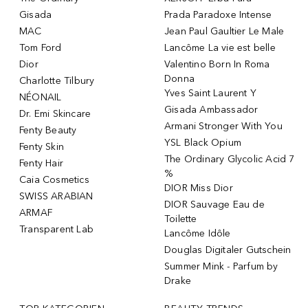
Gisada
Prada Paradoxe Intense
MAC
Jean Paul Gaultier Le Male
Tom Ford
Lancôme La vie est belle
Dior
Valentino Born In Roma
Donna
Charlotte Tilbury
Yves Saint Laurent Y
NÉONAIL
Gisada Ambassador
Dr. Emi Skincare
Armani Stronger With You
Fenty Beauty
YSL Black Opium
Fenty Skin
The Ordinary Glycolic Acid 7
Fenty Hair
%
Caia Cosmetics
DIOR Miss Dior
SWISS ARABIAN
DIOR Sauvage Eau de
ARMAF
Toilette
Transparent Lab
Lancôme Idôle
Douglas Digitaler Gutschein
Summer Mink - Parfum by
Drake