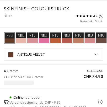
SKINFINISH COLOURSTRUCK
Blush
4.6
(
9
)
Preise inkl. MwSt.
NEU
NEU
NEU
NEU
NEU
NEU
NEU
NEU
NEU
ANTIQUE VELVET
4 Gramm
CHF 39.90
CHF 34.90
CHF 872.50
 / 
100
Gramm
Online
:
auf Lager
Versandkostenfrei ab
CHF 49.95