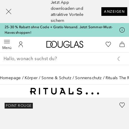
Jetzt App
[navigation.slideout.screenreader]
downloaden und
ANZEIGEN
attraktive Vorteile
sichern
25-30 % Rabatt ohne Code + Gratis-Versand. Jetzt Sommer-Must-
Haves shoppen!
Zur Douglas Startseite
Zu Meiner 
Menü öffnen
Zu Meinem Kundenkonto
Zum
Menü
Gehe zurück
Suche ausführen
Homepage
Körper
Sonne & Schutz
Sonnenschutz
Rituals The 
POINT ROUGE