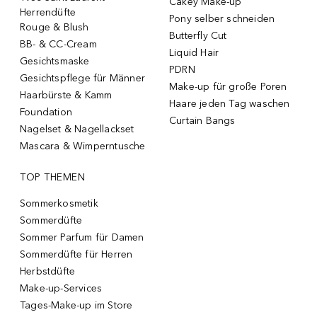
Cakey Make-up
Herrendüfte
Pony selber schneiden
Rouge & Blush
Butterfly Cut
BB- & CC-Cream
Liquid Hair
Gesichtsmaske
PDRN
Gesichtspflege für Männer
Make-up für große Poren
Haarbürste & Kamm
Haare jeden Tag waschen
Foundation
Curtain Bangs
Nagelset & Nagellackset
Mascara & Wimperntusche
TOP THEMEN
Sommerkosmetik
Sommerdüfte
Sommer Parfum für Damen
Sommerdüfte für Herren
Herbstdüfte
Make-up-Services
Tages-Make-up im Store