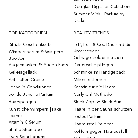
Douglas Digitaler Gutschein
Summer Mink - Parfum by
Drake
TOP KATEGORIEN
BEAUTY TRENDS
Rituals Geschenksets
EdP, EdT & Co.: Das sind die
Unterschiede
Wimpernserum & Wimpern-
Gelnägel selber machen
Booster
Augenmasken & Augen Pads
Dauerwelle pflegen
Gel-Nagellack
Schminke im Handgepäck
Anti-Falten Creme
Milien entfernen
Leave-in Conditioner
Keratin für die Haare
Sol de Janeiro Parfum
Curly Girl Methode
Haarspangen
Sleek Zopf & Sleek Bun
Künstliche Wimpern | Fake
Haare in der Sauna schützen
Lashes
Festes Parfum
Vitamin C Serum
Haarausfall im Alter
ahuhu Shampoo
Koffein gegen Haarausfall
Yves Saint Laurent