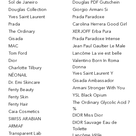
Sol de Janeiro
Douglas PDF Gutschein
Douglas Collection
Giorgio Armani Si
Yves Saint Laurent
Prada Paradoxe
Prada
Carolina Herrera Good Girl
The Ordinary
XERJOFF Erba Pura
Gisada
Prada Paradoxe Intense
MAC
Jean Paul Gaultier Le Male
Tom Ford
Lancôme La vie est belle
Dior
Valentino Born In Roma
Donna
Charlotte Tilbury
Yves Saint Laurent Y
NÉONAIL
Gisada Ambassador
Dr. Emi Skincare
Armani Stronger With You
Fenty Beauty
YSL Black Opium
Fenty Skin
The Ordinary Glycolic Acid 7
Fenty Hair
%
Caia Cosmetics
DIOR Miss Dior
SWISS ARABIAN
DIOR Sauvage Eau de
ARMAF
Toilette
Transparent Lab
Lancôme Idôle