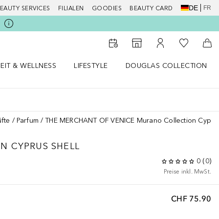
DE
FR
EAUTY SERVICES
FILIALEN
GOODIES
BEAUTY CARD
Zu Meiner 
Zum Storefinder
Zu Meinem Kunde
Zum
EIT & WELLNESS
LIFESTYLE
DOUGLAS COLLECTION
t & Wellness Menü öffnen
LIFESTYLE Menü öffnen
Douglas Collection Menü öf
fte
Parfum
THE MERCHANT OF VENICE Murano Collection Cyprus
ON
CYPRUS SHELL
0
(
0
)
Preise inkl. MwSt.
CHF 75.90