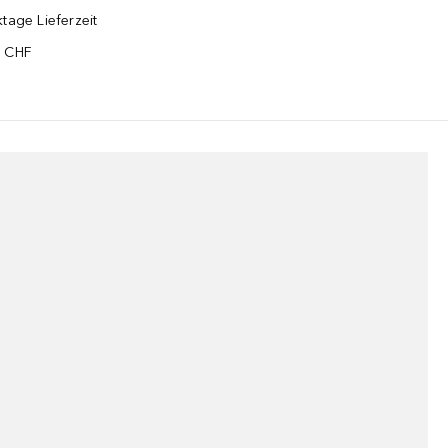
tage Lieferzeit
5 CHF
¹