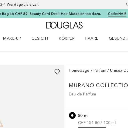
–4 Werktage Lieferzeit
B
: Bag ab CHF 89! Beauty Card Deal: Hair-Maske on top dazu.
Code:
HAIR
Zur Douglas Startseite
MAKE-UP
GESICHT
KÖRPER
HAARE
GESUNDH
ü öffnen
Make-up Menü öffnen
Gesicht Menü öffnen
Körper Menü öffnen
Haare Menü öffnen
Gesundhei
Homepage
Parfum
Unisex-Dü
MURANO COLLECTI
Eau de Parfum
50 ml
CHF 151.80
 / 
100
ml