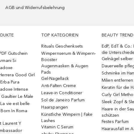
AGB und Widerrufsbelehrung
ODUKTE
TOP KATEGORIEN
BEAUTY TREND
Rituals Geschenksets
EdP, EdT & Co.:
die Unterschied
PDF Gutschein
Wimpernserum & Wimpern-
Gelnägel selbe
Booster
rmani Si
Augenmasken & Augen
Dauerwelle pfle
radoxe
Pads
Schminke im Ha
Herrera Good Girl
Gel-Nagellack
Milien entfernen
Erba Pura
Anti-Falten Creme
Keratin für die 
radoxe Intense
Leave-in Conditioner
Curly Girl Meth
 Gaultier Le Male
Sol de Janeiro Parfum
Sleek Zopf & Sl
a vie est belle
Haarspangen
Haare in der Sa
o Born In Roma
Künstliche Wimpern | Fake
schützen
Lashes
Festes Parfum
t Laurent Y
Vitamin C Serum
Haarausfall im A
Ambassador