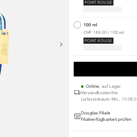
POINT ROUGE
100 ml
CHF 149.00
 / 
100
ml
POINT ROUGE
Online
:
auf Lager
Versandkostenfrei
Lieferzeitraum: Mo., 10.08.2
Douglas-Filiale
Filialverfügbarkeit prüfen