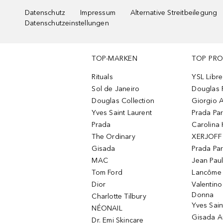
Datenschutz
Impressum
Alternative Streitbeilegung
Datenschutzeinstellungen
TOP-MARKEN
TOP PR
Rituals
YSL Libre
Sol de Janeiro
Douglas 
Douglas Collection
Giorgio A
Yves Saint Laurent
Prada Pa
Prada
Carolina 
The Ordinary
XERJOFF 
Gisada
Prada Pa
MAC
Jean Paul
Tom Ford
Lancôme L
Dior
Valentin
Donna
Charlotte Tilbury
Yves Sain
NÉONAIL
Gisada 
Dr. Emi Skincare