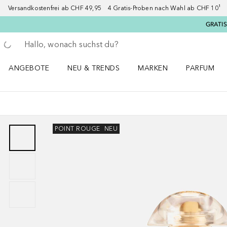
Versandkostenfrei ab CHF 49,95 4 Gratis-Proben nach Wahl ab CHF 10¹ 2
GRATIS
Gehe zurück
Suche ausführen
ANGEBOTE
NEU & TRENDS
MARKEN
PARFUM
ANGEBOTE Menü öffnen
NEU & TRENDS Menü öffnen
MARKEN Menü öffnen
Parfum Men
POINT ROUGE
NEU