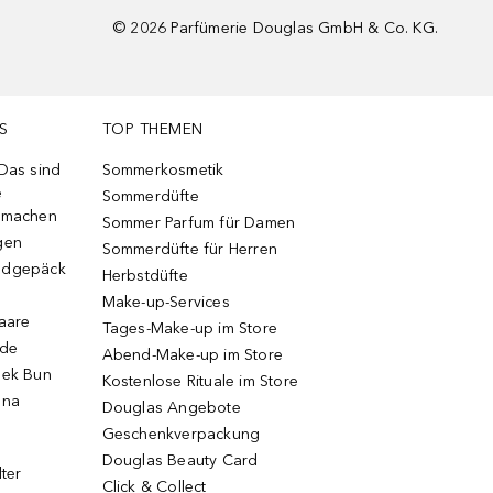
©
2026
Parfümerie Douglas GmbH & Co. KG.
S
TOP THEMEN
 Das sind
Sommerkosmetik
e
Sommerdüfte
r machen
Sommer Parfum für Damen
gen
Sommerdüfte für Herren
ndgepäck
Herbstdüfte
Make-up-Services
Haare
Tages-Make-up im Store
ode
Abend-Make-up im Store
eek Bun
Kostenlose Rituale im Store
una
Douglas Angebote
Geschenkverpackung
Douglas Beauty Card
lter
Click & Collect