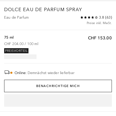
DOLCE
EAU DE PARFUM SPRAY
Eau de Parfum
3.8
(
63
)
Preise inkl. MwSt.
75 ml
CHF 153.00
CHF 204.00
 / 
100
ml
PREISVORTEIL
Online
:
Demnächst wieder lieferbar
BENACHRICHTIGE MICH
IN DEN WARENKORB