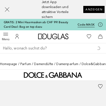
Jetzt App
[navigation.slideout.screenreader]
downloaden und
ANZEIGEN
attraktive Vorteile
sichern
GRATIS: 2 Mini Haarmasken ab CHF 99! Beauty
Code:
MASK
Card Deal: Bag on top dazu
Zur Douglas Startseite
Zu Meiner 
Menü öffnen
Zu Meinem Kundenkonto
Zum
Menü
Gehe zurück
Suche ausführen
Homepage
Parfum
Damendüfte
Damenparfum
Dolce&Gabbana