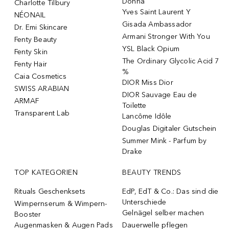
Donna
Charlotte Tilbury
Yves Saint Laurent Y
NÉONAIL
Gisada Ambassador
Dr. Emi Skincare
Armani Stronger With You
Fenty Beauty
YSL Black Opium
Fenty Skin
The Ordinary Glycolic Acid 7
Fenty Hair
%
Caia Cosmetics
DIOR Miss Dior
SWISS ARABIAN
DIOR Sauvage Eau de
ARMAF
Toilette
Transparent Lab
Lancôme Idôle
Douglas Digitaler Gutschein
Summer Mink - Parfum by
Drake
TOP KATEGORIEN
BEAUTY TRENDS
Rituals Geschenksets
EdP, EdT & Co.: Das sind die
Unterschiede
Wimpernserum & Wimpern-
Gelnägel selber machen
Booster
Augenmasken & Augen Pads
Dauerwelle pflegen