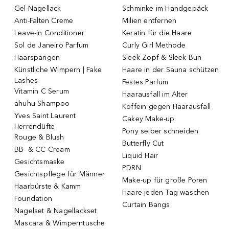
Gel-Nagellack
Schminke im Handgepäck
Anti-Falten Creme
Milien entfernen
Leave-in Conditioner
Keratin für die Haare
Sol de Janeiro Parfum
Curly Girl Methode
Haarspangen
Sleek Zopf & Sleek Bun
Künstliche Wimpern | Fake
Haare in der Sauna schützen
Lashes
Festes Parfum
Vitamin C Serum
Haarausfall im Alter
ahuhu Shampoo
Koffein gegen Haarausfall
Yves Saint Laurent
Cakey Make-up
Herrendüfte
Pony selber schneiden
Rouge & Blush
Butterfly Cut
BB- & CC-Cream
Liquid Hair
Gesichtsmaske
PDRN
Gesichtspflege für Männer
Make-up für große Poren
Haarbürste & Kamm
Haare jeden Tag waschen
Foundation
Curtain Bangs
Nagelset & Nagellackset
Mascara & Wimperntusche