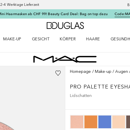
–4 Werktage Lieferzeit
B
Mini Haarmasken ab CHF 99! Beauty Card Deal: Bag on top dazu
Code:
M
Zur Douglas Startseite
MAKE-UP
GESICHT
KÖRPER
HAARE
GESUNDH
ü öffnen
Make-up Menü öffnen
Gesicht Menü öffnen
Körper Menü öffnen
Haare Menü öffnen
Gesundhei
Homepage
Make-up
Augen
PRO PALETTE EYES
Lidschatten