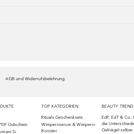
AGB und Widerrufsbelehrung
ODUKTE
TOP KATEGORIEN
BEAUTY TREND
Rituals Geschenksets
EdP, EdT & Co.:
die Unterschied
PDF Gutschein
Wimpernserum & Wimpern-
Gelnägel selbe
Booster
rmani Si