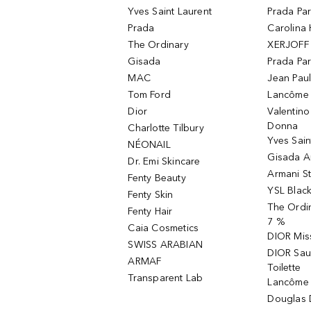
Yves Saint Laurent
Prada Pa
Prada
Carolina 
The Ordinary
XERJOFF 
Gisada
Prada Pa
MAC
Jean Paul
Tom Ford
Lancôme L
Dior
Valentin
Donna
Charlotte Tilbury
Yves Sain
NÉONAIL
Gisada 
Dr. Emi Skincare
Armani S
Fenty Beauty
YSL Blac
Fenty Skin
The Ordin
Fenty Hair
7 %
Caia Cosmetics
DIOR Mis
SWISS ARABIAN
DIOR Sau
ARMAF
Toilette
Transparent Lab
Lancôme 
Douglas D