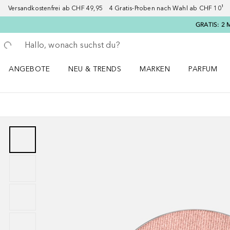
Versandkostenfrei ab CHF 49,95 4 Gratis-Proben nach Wahl ab CHF 10¹ 2
GRATIS: 2 
Gehe zurück
Suche ausführen
ANGEBOTE
NEU & TRENDS
MARKEN
PARFUM
ANGEBOTE Menü öffnen
NEU & TRENDS Menü öffnen
MARKEN Menü öffnen
Parfum Men