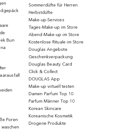
gen
Sommerdüfte für Herren
ndgepäck
Herbstdüfte
Make-up-Services
Haare
Tages-Make-up im Store
ode
Abend-Make-up im Store
eek Bun
Kostenlose Rituale im Store
una
Douglas Angebote
Geschenkverpackung
Douglas Beauty Card
lter
Click & Collect
aarausfall
DOUGLAS App
Make-up virtuell testen
neiden
Damen Parfum Top 10
Parfum Männer Top 10
Korean Skincare
Koreanische Kosmetik
oße Poren
Drogerie Produkte
g waschen