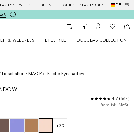
DE
FR
EAUTY SERVICES
FILIALEN
GOODIES
BEAUTY CARD
ASK
Zu Meiner 
Zum Storefinder
Zu Meinem Kunde
Zum
EIT & WELLNESS
LIFESTYLE
DOUGLAS COLLECTION
t & Wellness Menü öffnen
LIFESTYLE Menü öffnen
Douglas Collection Menü öf
Lidschatten
MAC Pro Palette Eyeshadow
HADOW
4.7
(
664
)
Preise inkl. MwSt.
+
33