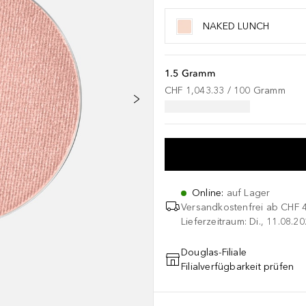
NAKED LUNCH
1.5 Gramm
CHF 1,043.33
 / 
100
Gramm
Online
:
auf Lager
Versandkostenfrei ab
CHF 
Lieferzeitraum: Di., 11.08.2
Douglas-Filiale
Filialverfügbarkeit prüfen