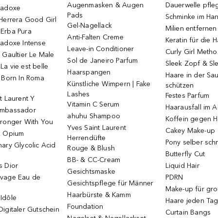
Augenmasken & Augen
Dauerwelle pfle
radoxe
Pads
Schminke im Ha
Herrera Good Girl
Gel-Nagellack
Milien entfernen
Erba Pura
Anti-Falten Creme
Keratin für die 
radoxe Intense
Leave-in Conditioner
Curly Girl Meth
 Gaultier Le Male
Sol de Janeiro Parfum
Sleek Zopf & Sl
a vie est belle
Haarspangen
Haare in der Sa
o Born In Roma
Künstliche Wimpern | Fake
schützen
Lashes
Festes Parfum
t Laurent Y
Vitamin C Serum
Haarausfall im A
Ambassador
ahuhu Shampoo
Koffein gegen H
tronger With You
Yves Saint Laurent
Cakey Make-up
k Opium
Herrendüfte
Pony selber sch
ary Glycolic Acid
Rouge & Blush
Butterfly Cut
BB- & CC-Cream
s Dior
Liquid Hair
Gesichtsmaske
vage Eau de
PDRN
Gesichtspflege für Männer
Make-up für gr
Haarbürste & Kamm
Idôle
Haare jeden Ta
Foundation
igitaler Gutschein
Curtain Bangs