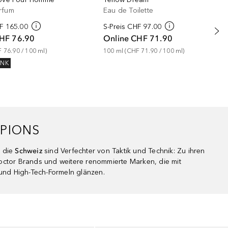
rfum
Eau de Toilette
F 165.00
S-Preis
CHF 97.00
HF 76.90
Online
CHF 71.90
 76.90
 / 
100
ml
)
100
ml
 (
CHF 71.90
 / 
100
ml
)
ENK
PIONS
 die
Schweiz
sind Verfechter von Taktik und Technik: Zu ihren
octor Brands und weitere renommierte Marken, die mit
 und High-Tech-Formeln glänzen.