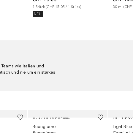
1
Stück
 (
CHF 15.05
 / 
1
Stück
)
30
ml
 (
CHF 
NEU
n Teams wie
Italien
und
etisch und nie um ein starkes
ACQUA DI PARMA
DOLCE&
Buongiorno
Light Blue
Buongiorno
Capri In 