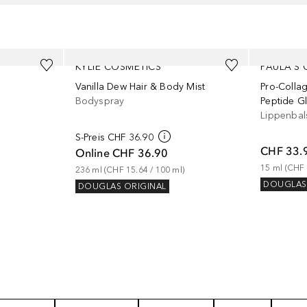
KYLIE COSMETICS
PAULA'S 
Vanilla Dew Hair & Body Mist
Pro-Colla
Bodyspray
Peptide G
Lippenba
S-Preis
CHF 36.90
CHF 33.
Online
CHF 36.90
15
ml
 (
CHF 
236
ml
 (
CHF 15.64
 / 
100
ml
)
DOUGLAS
DOUGLAS ORIGINAL
NISSE