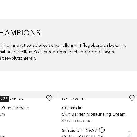
CHAMPIONS
r ihre innovative Spielweise vor allem im Pflegebereich bekannt.
 mit ausgefeiltem Routinen-Aufbauspiel und progressiven
t revolutionieren.
OF JOSEON
DR. JART+
OUGE
 Retinal Revive
Ceramidin
um
Skin Barrier Moisturizing Cream
Gesichtscreme
S-Preis
CHF 59.90
45