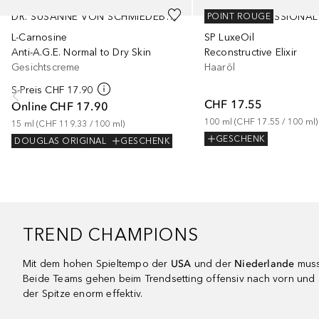
DR. SUSANNE VON SCHMIEDEBERG
WELLA PROFESSIONAL
POINT ROUGE
L-Carnosine
SP LuxeOil
Anti-A.G.E. Normal to Dry Skin
Reconstructive Elixir
Gesichtscreme
Haaröl
S-Preis
CHF 17.90
CHF 17.55
Online
CHF 17.90
100
ml
 (
CHF 17.55
 / 
100
ml
)
15
ml
 (
CHF 119.33
 / 
100
ml
)
GESCHENK
DOUGLAS ORIGINAL
GESCHENK
TREND CHAMPIONS
Mit dem hohen Spieltempo der
USA
und der
Niederlande
muss
Beide Teams gehen beim Trendsetting offensiv nach vorn und s
der Spitze enorm effektiv.