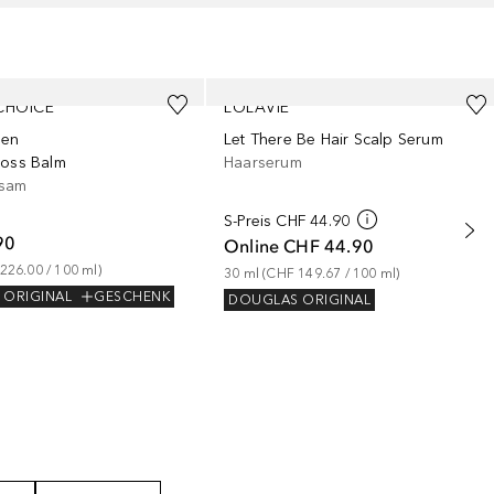
CHOICE
LOLAVIE
gen
Let There Be Hair Scalp Serum
loss Balm
Haarserum
lsam
S-Preis
CHF 44.90
90
Online
CHF 44.90
226.00
 / 
100
ml
)
30
ml
 (
CHF 149.67
 / 
100
ml
)
 ORIGINAL
GESCHENK
DOUGLAS ORIGINAL