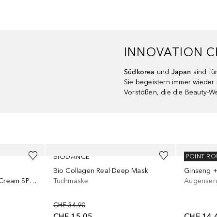
INNOVATION 
Südkorea
und
Japan
sind fü
Sie begeistern immer wieder
Vorstößen, die die Beauty-Wel
BIODANCE
BEAUTY 
POINT R
Bio Collagen Real Deep Mask
Ginseng +
Wrinkle Smoothing Day Cream SPF 25
Tuchmaske
Augenser
CHF 34.90
CHF 15.05
CHF 14.