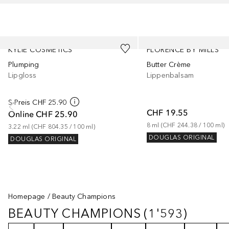
Überspringen
KYLIE COSMETICS
FLORENCE BY MILLS
Plumping
Butter Crème
Lipgloss
Lippenbalsam
S-Preis
CHF 25.90
CHF 19.55
Online
CHF 25.90
8
ml
 (
CHF 244.38
 / 
100
ml
)
3.22
ml
 (
CHF 804.35
 / 
100
ml
)
DOUGLAS ORIGINAL
DOUGLAS ORIGINAL
Homepage
Beauty Champions
BEAUTY CHAMPIONS
(
1'593
)
BEAUTY CHAMPIONS
1593
ERGEB
Filter