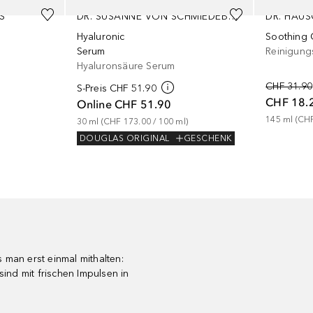
S
DR. SUSANNE VON SCHMIEDEBERG
DR. HAU
Hyaluronic
Soothing 
Serum
Reinigung
Hyaluronsäure Serum
CHF 31.90
S-Preis
CHF 51.90
CHF 18.
Online
CHF 51.90
145
ml
 (
CHF
30
ml
 (
CHF 173.00
 / 
100
ml
)
DOUGLAS ORIGINAL
GESCHENK
 man erst einmal mithalten:
ind mit frischen Impulsen in