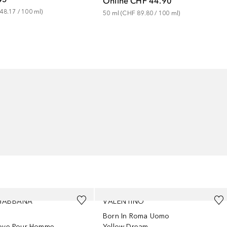
Online
CHF 44.90
48.17
 / 
100
ml
)
50
ml
 (
CHF 89.80
 / 
100
ml
)
GABBANA
VALENTINO
Born In Roma Uomo
Love Pour Homme
Yellow Dream