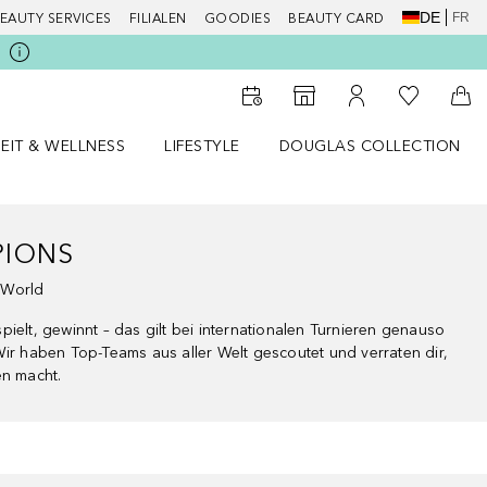
DE
FR
EAUTY SERVICES
FILIALEN
GOODIES
BEAUTY CARD
Zu Meiner 
Zum Storefinder
Zu Meinem Kunde
Zum
EIT & WELLNESS
LIFESTYLE
DOUGLAS COLLECTION
t & Wellness Menü öffnen
LIFESTYLE Menü öffnen
Douglas Collection Menü öf
PIONS
 World
ielt, gewinnt – das gilt bei internationalen Turnieren genauso
Wir haben Top-Teams aus aller Welt gescoutet und verraten dir,
en macht.