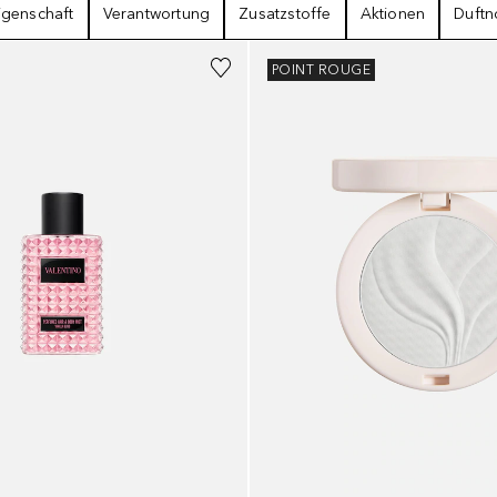
igenschaft
Verantwortung
Zusatzstoffe
Aktionen
Duftn
+
1
POINT ROUGE