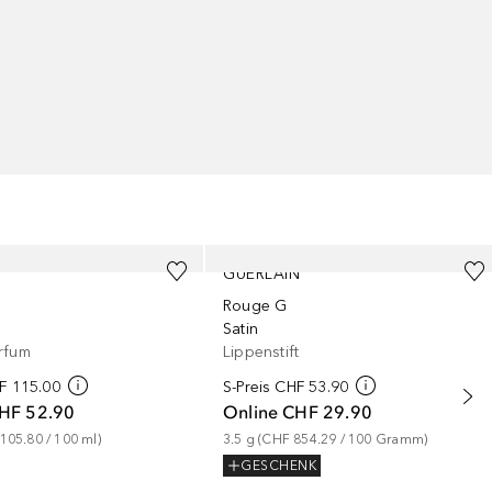
GUERLAIN
Rouge G
Satin
rfum
Lippenstift
F 115.00
S-Preis
CHF 53.90
HF 52.90
Online
CHF 29.90
105.80
 / 
100
ml
)
3.5
g
 (
CHF 854.29
 / 
100
Gramm
)
GESCHENK