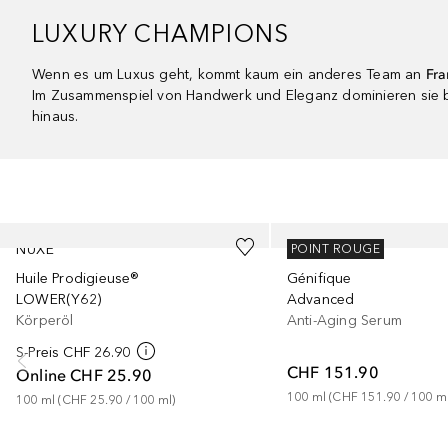
LUXURY CHAMPIONS
Wenn es um Luxus geht, kommt kaum ein anderes Team an
Fra
Im Zusammenspiel von Handwerk und Eleganz dominieren sie bi
hinaus.
Überspringen
NUXE
LANCÔME
POINT ROUGE
Huile Prodigieuse®
Génifique
LOWER(Y62)
Advanced
Körperöl
Anti-Aging Serum
S-Preis
CHF 26.90
CHF 151.90
Online
CHF 25.90
100
ml
 (
CHF 151.90
 / 
100
m
100
ml
 (
CHF 25.90
 / 
100
ml
)