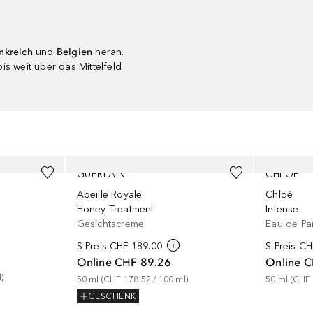
nkreich
und
Belgien
heran.
s weit über das Mittelfeld
GUERLAIN
CHLOÉ
Abeille Royale
Chloé
Honey Treatment
Intense
Gesichtscreme
Eau de Pa
S-Preis
CHF 189.00
S-Preis
CH
Online
CHF 89.26
Online
C
l
)
50
ml
 (
CHF 178.52
 / 
100
ml
)
50
ml
 (
CHF 
GESCHENK