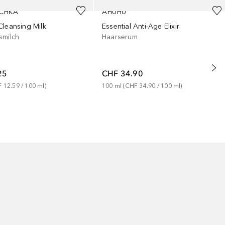
SCHKA
AHUHU
Cleansing Milk
Essential Anti-Age Elixir
smilch
Haarserum
25
CHF 34.90
 12.59
 / 
100
ml
)
100
ml
 (
CHF 34.90
 / 
100
ml
)