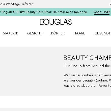
–4 Werktage Lieferzeit
B
: Bag ab CHF 89! Beauty Card Deal: Hair-Maske on top dazu.
Code:
HAIR
Zur Douglas Startseite
MAKE-UP
GESICHT
KÖRPER
HAARE
GESUNDH
ü öffnen
Make-up Menü öffnen
Gesicht Menü öffnen
Körper Menü öffnen
Haare Menü öffnen
Gesundhei
BEAUTY CHAM
Our Lineup from Around the
Wer seine Stärken smart aussp
wie bei der Beauty-Routine. 
was sie zu absoluten Favorit