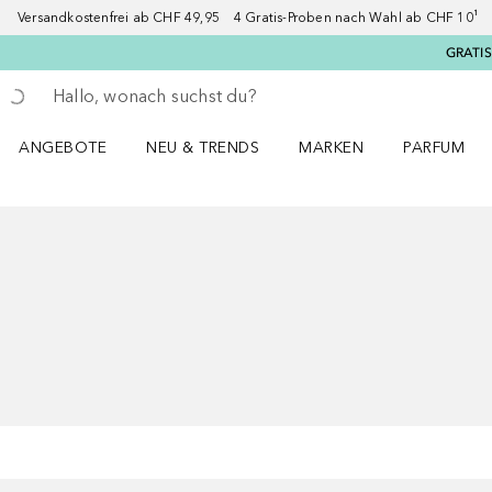
Versandkostenfrei ab CHF 49,95 4 Gratis-Proben nach Wahl ab CHF 10¹ 2
GRATIS
Gehe zurück
Suche ausführen
ANGEBOTE
NEU & TRENDS
MARKEN
PARFUM
ANGEBOTE Menü öffnen
NEU & TRENDS Menü öffnen
MARKEN Menü öffnen
Parfum Men