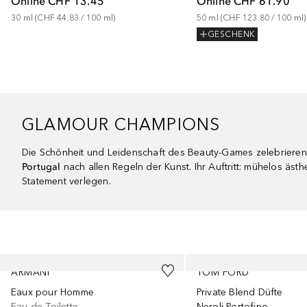
Online
CHF 13.45
Online
CHF 61.90
30
ml
 (
CHF 44.83
 / 
100
ml
)
50
ml
 (
CHF 123.80
 / 
100
ml
)
GESCHENK
GLAMOUR CHAMPIONS
Die Schönheit und Leidenschaft des Beauty-Games zelebriere
Portugal
nach allen Regeln der Kunst. Ihr Auftritt: mühelos ästh
Statement verlegen.
Überspringen
ARMANI
TOM FORD
Eaux pour Homme
Private Blend Düfte
Eau de Toilette
Neroli Portofino