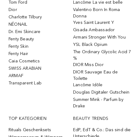
Tom Ford
Lancôme La vie est belle
Dior
Valentino Born In Roma
Donna
Charlotte Tilbury
Yves Saint Laurent Y
NÉONAIL
Gisada Ambassador
Dr. Emi Skincare
Armani Stronger With You
Fenty Beauty
YSL Black Opium
Fenty Skin
The Ordinary Glycolic Acid 7
Fenty Hair
%
Caia Cosmetics
DIOR Miss Dior
SWISS ARABIAN
DIOR Sauvage Eau de
ARMAF
Toilette
Transparent Lab
Lancôme Idôle
Douglas Digitaler Gutschein
Summer Mink - Parfum by
Drake
TOP KATEGORIEN
BEAUTY TRENDS
Rituals Geschenksets
EdP, EdT & Co.: Das sind die
Unterschiede