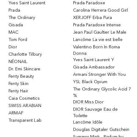
Yves Saint Laurent
Prada Paradoxe
Prada
Carolina Herrera Good Girl
The Ordinary
XERJOFF Erba Pura
Gisada
Prada Paradoxe Intense
MAC
Jean Paul Gaultier Le Male
Tom Ford
Lancôme La vie est belle
Dior
Valentino Born In Roma
Donna
Charlotte Tilbury
Yves Saint Laurent Y
NÉONAIL
Gisada Ambassador
Dr. Emi Skincare
Armani Stronger With You
Fenty Beauty
YSL Black Opium
Fenty Skin
The Ordinary Glycolic Acid 7
Fenty Hair
%
Caia Cosmetics
DIOR Miss Dior
SWISS ARABIAN
DIOR Sauvage Eau de
ARMAF
Toilette
Transparent Lab
Lancôme Idôle
Douglas Digitaler Gutschein
Summer Mink - Parfum by