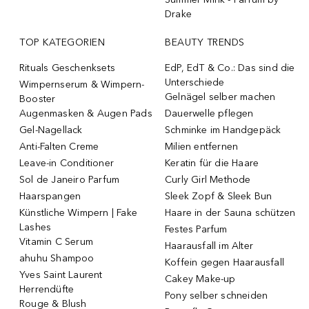
Drake
TOP KATEGORIEN
BEAUTY TRENDS
Rituals Geschenksets
EdP, EdT & Co.: Das sind die
Unterschiede
Wimpernserum & Wimpern-
Gelnägel selber machen
Booster
Augenmasken & Augen Pads
Dauerwelle pflegen
Gel-Nagellack
Schminke im Handgepäck
Anti-Falten Creme
Milien entfernen
Leave-in Conditioner
Keratin für die Haare
Sol de Janeiro Parfum
Curly Girl Methode
Haarspangen
Sleek Zopf & Sleek Bun
Künstliche Wimpern | Fake
Haare in der Sauna schützen
Lashes
Festes Parfum
Vitamin C Serum
Haarausfall im Alter
ahuhu Shampoo
Koffein gegen Haarausfall
Yves Saint Laurent
Cakey Make-up
Herrendüfte
Pony selber schneiden
Rouge & Blush