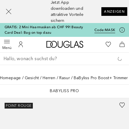
Jetzt App
[navigation.slideout.screenreader]
downloaden und
ANZEIGEN
attraktive Vorteile
sichern
GRATIS: 2 Mini Haarmasken ab CHF 99! Beauty
Code:
MASK
Card Deal: Bag on top dazu
Zur Douglas Startseite
Zu Meiner 
Menü öffnen
Zu Meinem Kundenkonto
Zum
Menü
Gehe zurück
Suche ausführen
Homepage
Gesicht
Herren
Rasur
BaByliss Pro Boost+ Trimmer
BABYLISS PRO
POINT ROUGE