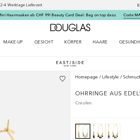
–4 Werktage Lieferzeit
B
Mini Haarmasken ab CHF 99! Beauty Card Deal: Bag on top dazu
Code:
M
Zur Douglas Startseite
MAKE-UP
GESICHT
KÖRPER
HAARE
GESUNDH
ü öffnen
Make-up Menü öffnen
Gesicht Menü öffnen
Körper Menü öffnen
Haare Menü öffnen
Gesundhei
Homepage
Lifestyle
Schmuc
OHRRINGE AUS EDEL
Creolen