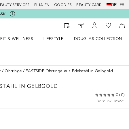
DE
FR
EAUTY SERVICES
FILIALEN
GOODIES
BEAUTY CARD
ASK
Zu Meiner 
Zum Storefinder
Zu Meinem Kunde
Zum
EIT & WELLNESS
LIFESTYLE
DOUGLAS COLLECTION
t & Wellness Menü öffnen
LIFESTYLE Menü öffnen
Douglas Collection Menü öf
k
Ohrringe
EASTSIDE Ohrringe aus Edelstahl in Gelbgold
STAHL IN GELBGOLD
0
(
0
)
Preise inkl. MwSt.