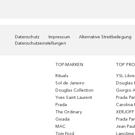
Datenschutz
Impressum
Alternative Streitbeilegung
Datenschutzeinstellungen
TOP-MARKEN
TOP PR
Rituals
YSL Libre
Sol de Janeiro
Douglas 
Douglas Collection
Giorgio A
Yves Saint Laurent
Prada Pa
Prada
Carolina 
The Ordinary
XERJOFF 
Gisada
Prada Pa
MAC
Jean Paul
Tom Ford
Lancôme L