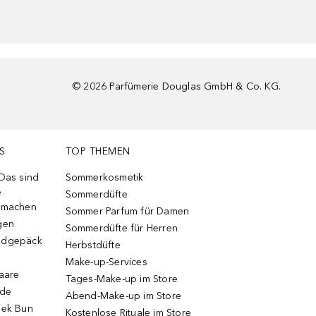
©
2026
Parfümerie Douglas GmbH & Co. KG.
S
TOP THEMEN
 Das sind
Sommerkosmetik
e
Sommerdüfte
r machen
Sommer Parfum für Damen
gen
Sommerdüfte für Herren
ndgepäck
Herbstdüfte
Make-up-Services
Haare
Tages-Make-up im Store
ode
Abend-Make-up im Store
eek Bun
Kostenlose Rituale im Store