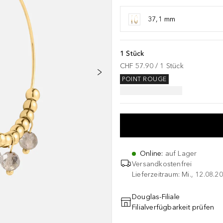
37,1 mm
1 Stück
CHF 57.90
 / 
1
Stück
POINT ROUGE
Online
:
auf Lager
Versandkostenfrei
Lieferzeitraum: Mi., 12.08.20
Douglas-Filiale
Filialverfügbarkeit prüfen