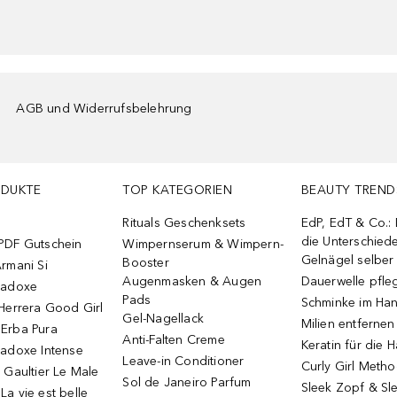
AGB und Widerrufsbelehrung
ODUKTE
TOP KATEGORIEN
BEAUTY TREND
Rituals Geschenksets
EdP, EdT & Co.:
die Unterschied
PDF Gutschein
Wimpernserum & Wimpern-
Gelnägel selbe
Booster
rmani Si
Augenmasken & Augen
Dauerwelle pfle
radoxe
Pads
Schminke im Ha
Herrera Good Girl
Gel-Nagellack
Milien entfernen
Erba Pura
Anti-Falten Creme
Keratin für die 
radoxe Intense
Leave-in Conditioner
Curly Girl Meth
 Gaultier Le Male
Sol de Janeiro Parfum
Sleek Zopf & Sl
a vie est belle