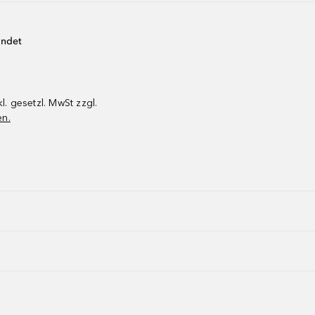
endet
kl. gesetzl. MwSt zzgl.
en.