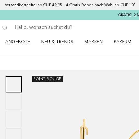
Versandkostenfrei ab CHF 49,95 4 Gratis-Proben nach Wahl ab CHF 10¹ 2
GRATIS: 2 
Gehe zurück
Suche ausführen
ANGEBOTE
NEU & TRENDS
MARKEN
PARFUM
ANGEBOTE Menü öffnen
NEU & TRENDS Menü öffnen
MARKEN Menü öffnen
Parfum Men
POINT ROUGE