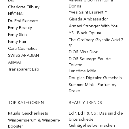
Dior
Valentino Born In Roma
Donna
Charlotte Tilbury
Yves Saint Laurent Y
NÉONAIL
Gisada Ambassador
Dr. Emi Skincare
Armani Stronger With You
Fenty Beauty
YSL Black Opium
Fenty Skin
The Ordinary Glycolic Acid 7
Fenty Hair
%
Caia Cosmetics
DIOR Miss Dior
SWISS ARABIAN
DIOR Sauvage Eau de
ARMAF
Toilette
Transparent Lab
Lancôme Idôle
Douglas Digitaler Gutschein
Summer Mink - Parfum by
Drake
TOP KATEGORIEN
BEAUTY TRENDS
Rituals Geschenksets
EdP, EdT & Co.: Das sind die
Unterschiede
Wimpernserum & Wimpern-
Gelnägel selber machen
Booster