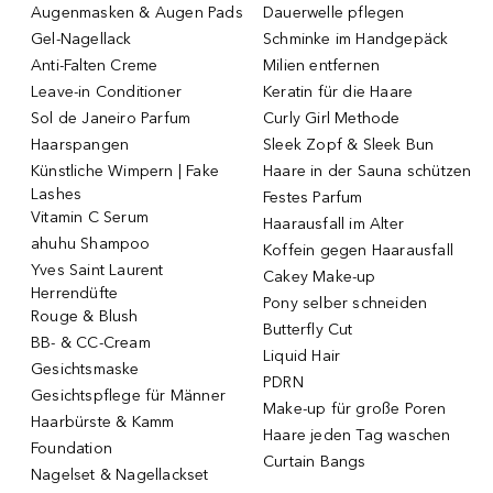
Augenmasken & Augen Pads
Dauerwelle pflegen
Gel-Nagellack
Schminke im Handgepäck
Anti-Falten Creme
Milien entfernen
Leave-in Conditioner
Keratin für die Haare
Sol de Janeiro Parfum
Curly Girl Methode
Haarspangen
Sleek Zopf & Sleek Bun
Künstliche Wimpern | Fake
Haare in der Sauna schützen
Lashes
Festes Parfum
Vitamin C Serum
Haarausfall im Alter
ahuhu Shampoo
Koffein gegen Haarausfall
Yves Saint Laurent
Cakey Make-up
Herrendüfte
Pony selber schneiden
Rouge & Blush
Butterfly Cut
BB- & CC-Cream
Liquid Hair
Gesichtsmaske
PDRN
Gesichtspflege für Männer
Make-up für große Poren
Haarbürste & Kamm
Haare jeden Tag waschen
Foundation
Curtain Bangs
Nagelset & Nagellackset