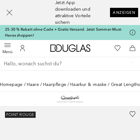
Jetzt App
[navigation.slideout.screenreader]
downloaden und
ANZEIGEN
attraktive Vorteile
sichern
25-30 % Rabatt ohne Code + Gratis-Versand. Jetzt Sommer-Must-
Haves shoppen!
Zur Douglas Startseite
Zu Meiner 
Menü öffnen
Zu Meinem Kundenkonto
Zum
Menü
Gehe zurück
Suche ausführen
Homepage
Haare
Haarpflege
Haarkur & -maske
Great Length
POINT ROUGE