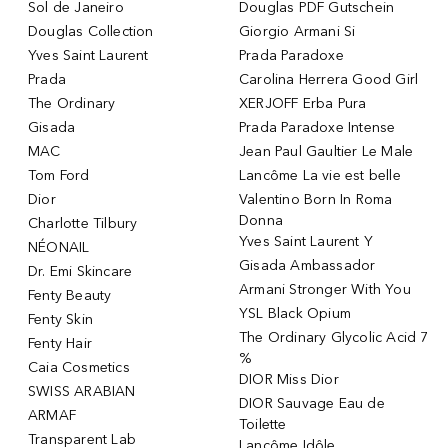
Sol de Janeiro
Douglas PDF Gutschein
Douglas Collection
Giorgio Armani Si
Yves Saint Laurent
Prada Paradoxe
Prada
Carolina Herrera Good Girl
The Ordinary
XERJOFF Erba Pura
Gisada
Prada Paradoxe Intense
MAC
Jean Paul Gaultier Le Male
Tom Ford
Lancôme La vie est belle
Dior
Valentino Born In Roma
Donna
Charlotte Tilbury
Yves Saint Laurent Y
NÉONAIL
Gisada Ambassador
Dr. Emi Skincare
Armani Stronger With You
Fenty Beauty
YSL Black Opium
Fenty Skin
The Ordinary Glycolic Acid 7
Fenty Hair
%
Caia Cosmetics
DIOR Miss Dior
SWISS ARABIAN
DIOR Sauvage Eau de
ARMAF
Toilette
Transparent Lab
Lancôme Idôle