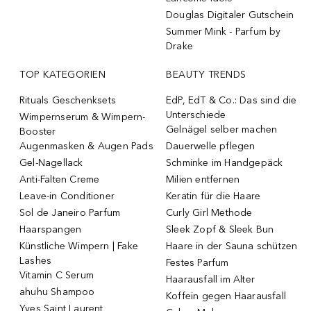
Douglas Digitaler Gutschein
Summer Mink - Parfum by
Drake
TOP KATEGORIEN
BEAUTY TRENDS
Rituals Geschenksets
EdP, EdT & Co.: Das sind die
Unterschiede
Wimpernserum & Wimpern-
Gelnägel selber machen
Booster
Augenmasken & Augen Pads
Dauerwelle pflegen
Gel-Nagellack
Schminke im Handgepäck
Anti-Falten Creme
Milien entfernen
Leave-in Conditioner
Keratin für die Haare
Sol de Janeiro Parfum
Curly Girl Methode
Haarspangen
Sleek Zopf & Sleek Bun
Künstliche Wimpern | Fake
Haare in der Sauna schützen
Lashes
Festes Parfum
Vitamin C Serum
Haarausfall im Alter
ahuhu Shampoo
Koffein gegen Haarausfall
Yves Saint Laurent