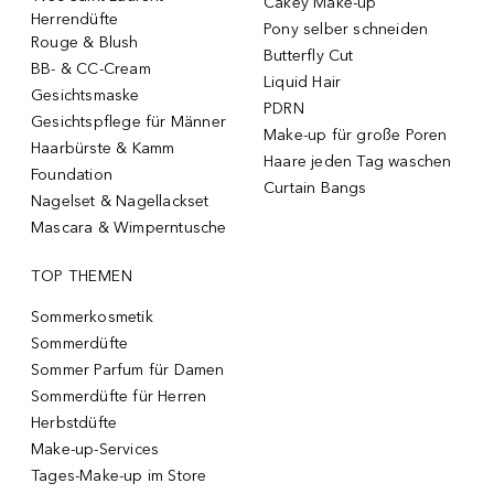
Cakey Make-up
Herrendüfte
Pony selber schneiden
Rouge & Blush
Butterfly Cut
BB- & CC-Cream
Liquid Hair
Gesichtsmaske
PDRN
Gesichtspflege für Männer
Make-up für große Poren
Haarbürste & Kamm
Haare jeden Tag waschen
Foundation
Curtain Bangs
Nagelset & Nagellackset
Mascara & Wimperntusche
TOP THEMEN
Sommerkosmetik
Sommerdüfte
Sommer Parfum für Damen
Sommerdüfte für Herren
Herbstdüfte
Make-up-Services
Tages-Make-up im Store