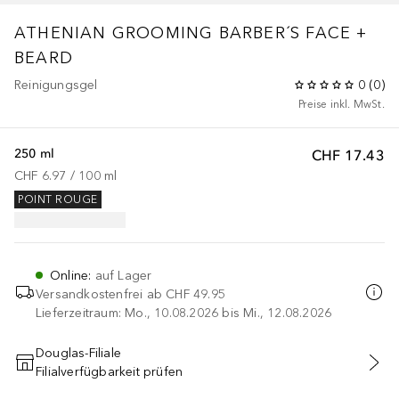
ATHENIAN GROOMING
BARBER´S FACE +
BEARD
Reinigungsgel
0
(
0
)
Preise inkl. MwSt.
250 ml
CHF 17.43
CHF 6.97
 / 
100
ml
POINT ROUGE
Online
:
auf Lager
Versandkostenfrei ab
CHF 49.95
Lieferzeitraum: Mo., 10.08.2026 bis Mi., 12.08.2026
Douglas-Filiale
Filialverfügbarkeit prüfen
IN DEN WARENKORB