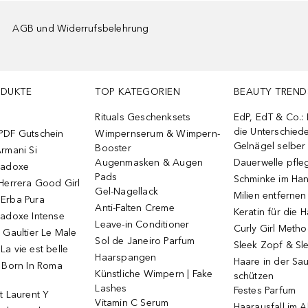
AGB und Widerrufsbelehrung
ODUKTE
TOP KATEGORIEN
BEAUTY TREND
Rituals Geschenksets
EdP, EdT & Co.:
die Unterschied
PDF Gutschein
Wimpernserum & Wimpern-
Gelnägel selbe
Booster
rmani Si
Augenmasken & Augen
Dauerwelle pfle
radoxe
Pads
Schminke im Ha
Herrera Good Girl
Gel-Nagellack
Milien entfernen
Erba Pura
Anti-Falten Creme
Keratin für die 
radoxe Intense
Leave-in Conditioner
Curly Girl Meth
 Gaultier Le Male
Sol de Janeiro Parfum
Sleek Zopf & Sl
a vie est belle
Haarspangen
Haare in der Sa
o Born In Roma
Künstliche Wimpern | Fake
schützen
Lashes
Festes Parfum
t Laurent Y
Vitamin C Serum
Haarausfall im A