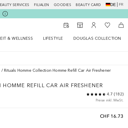
DE
FR
EAUTY SERVICES
FILIALEN
GOODIES
BEAUTY CARD
Zu Meiner 
Zum Storefinder
Zu Meinem Kunde
Zum
EIT & WELLNESS
LIFESTYLE
DOUGLAS COLLECTION
t & Wellness Menü öffnen
LIFESTYLE Menü öffnen
Douglas Collection Menü öf
n
Rituals Homme Collection Homme Refill Car Air Freshener
N
HOMME REFILL CAR AIR FRESHENER
4.7
(
182
)
Preise inkl. MwSt.
CHF 16.73