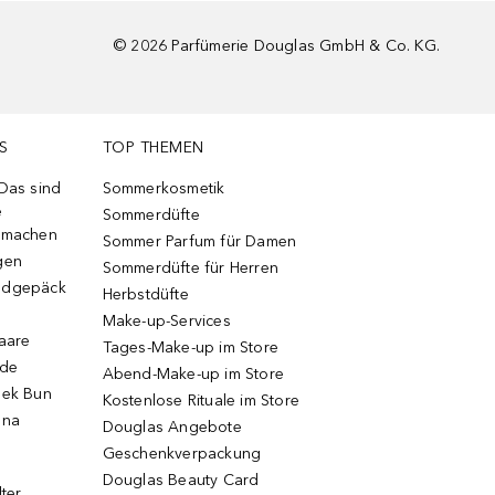
©
2026
Parfümerie Douglas GmbH & Co. KG.
S
TOP THEMEN
 Das sind
Sommerkosmetik
e
Sommerdüfte
r machen
Sommer Parfum für Damen
gen
Sommerdüfte für Herren
ndgepäck
Herbstdüfte
Make-up-Services
Haare
Tages-Make-up im Store
ode
Abend-Make-up im Store
eek Bun
Kostenlose Rituale im Store
una
Douglas Angebote
Geschenkverpackung
Douglas Beauty Card
lter