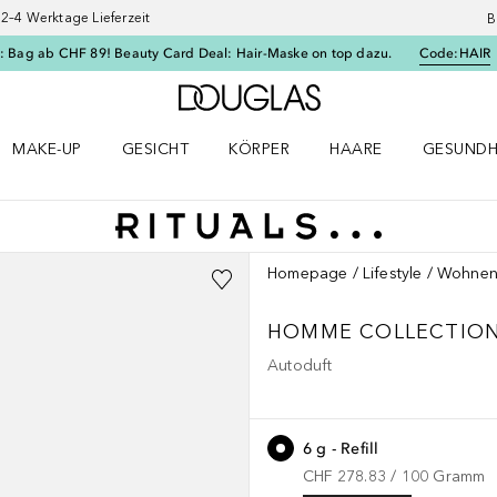
–4 Werktage Lieferzeit
B
: Bag ab CHF 89! Beauty Card Deal: Hair-Maske on top dazu.
Code:
HAIR
Zur Douglas Startseite
MAKE-UP
GESICHT
KÖRPER
HAARE
GESUNDH
ü öffnen
Make-up Menü öffnen
Gesicht Menü öffnen
Körper Menü öffnen
Haare Menü öffnen
Gesundhei
Homepage
Lifestyle
Wohne
HOMME COLLECTIO
Autoduft
6 g - Refill
CHF 278.83
 / 
100
Gramm