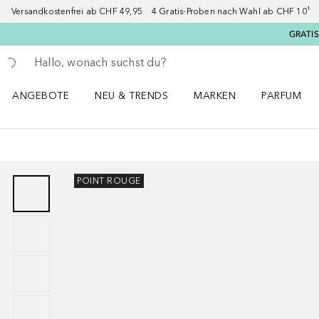
Versandkostenfrei ab CHF 49,95 4 Gratis-Proben nach Wahl ab CHF 10¹ 2
GRATIS
Gehe zurück
Suche ausführen
ANGEBOTE
NEU & TRENDS
MARKEN
PARFUM
ANGEBOTE Menü öffnen
NEU & TRENDS Menü öffnen
MARKEN Menü öffnen
Parfum Men
POINT ROUGE