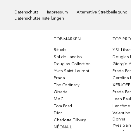
Datenschutz
Impressum
Alternative Streitbeilegung
Datenschutzeinstellungen
TOP-MARKEN
TOP PR
Rituals
YSL Libre
Sol de Janeiro
Douglas 
Douglas Collection
Giorgio A
Yves Saint Laurent
Prada Pa
Prada
Carolina 
The Ordinary
XERJOFF 
Gisada
Prada Pa
MAC
Jean Paul
Tom Ford
Lancôme L
Dior
Valentin
Donna
Charlotte Tilbury
Yves Sain
NÉONAIL