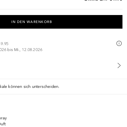
IN DEN WARENKORB
49.95
026 bis Mi., 12.08.2026
liale können sich unterscheiden.
pray
uft