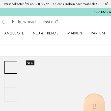
Versandkostenfrei ab CHF 49,95 4 Gratis-Proben nach Wahl ab CHF 10¹ 2
GRATIS: 2 
Gehe zurück
Suche ausführen
ANGEBOTE
NEU & TRENDS
MARKEN
PARFUM
ANGEBOTE Menü öffnen
NEU & TRENDS Menü öffnen
MARKEN Menü öffnen
Parfum Men
NEU