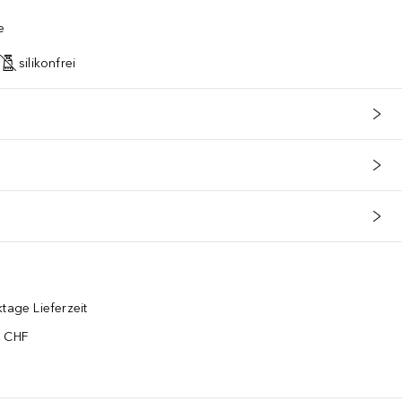
e
silikonfrei
tage Lieferzeit
5 CHF
¹