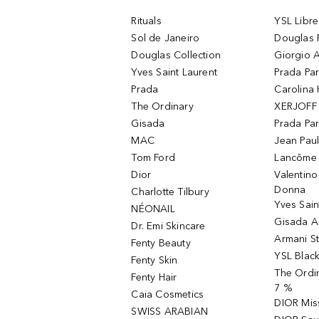
Rituals
YSL Libre
Sol de Janeiro
Douglas 
Douglas Collection
Giorgio A
Yves Saint Laurent
Prada Pa
Prada
Carolina 
The Ordinary
XERJOFF 
Gisada
Prada Pa
MAC
Jean Paul
Tom Ford
Lancôme L
Dior
Valentin
Donna
Charlotte Tilbury
Yves Sain
NÉONAIL
Gisada 
Dr. Emi Skincare
Armani S
Fenty Beauty
YSL Blac
Fenty Skin
The Ordin
Fenty Hair
7 %
Caia Cosmetics
DIOR Mis
SWISS ARABIAN