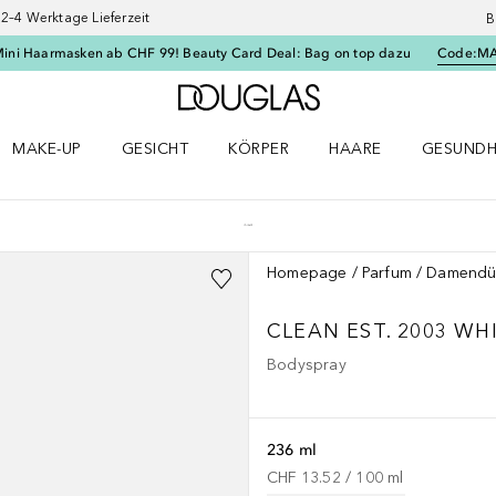
–4 Werktage Lieferzeit
B
Mini Haarmasken ab CHF 99! Beauty Card Deal: Bag on top dazu
Code:
M
Zur Douglas Startseite
MAKE-UP
GESICHT
KÖRPER
HAARE
GESUNDH
ü öffnen
Make-up Menü öffnen
Gesicht Menü öffnen
Körper Menü öffnen
Haare Menü öffnen
Gesundhei
Homepage
Parfum
Damendü
CLEAN EST. 2003
WHI
Bodyspray
236 ml
CHF 13.52
 / 
100
ml