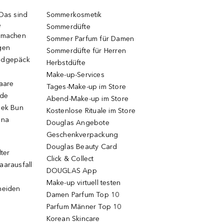
 Das sind
Sommerkosmetik
e
Sommerdüfte
r machen
Sommer Parfum für Damen
gen
Sommerdüfte für Herren
ndgepäck
Herbstdüfte
Make-up-Services
Haare
Tages-Make-up im Store
ode
Abend-Make-up im Store
eek Bun
Kostenlose Rituale im Store
una
Douglas Angebote
Geschenkverpackung
Douglas Beauty Card
lter
Click & Collect
aarausfall
DOUGLAS App
Make-up virtuell testen
neiden
Damen Parfum Top 10
Parfum Männer Top 10
Korean Skincare