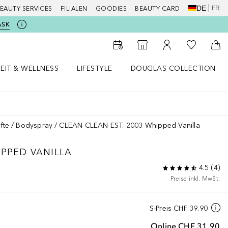
DE
FR
EAUTY SERVICES
FILIALEN
GOODIES
BEAUTY CARD
ASK
Zu Meiner 
Zum Storefinder
Zu Meinem Kunde
Zum
EIT & WELLNESS
LIFESTYLE
DOUGLAS COLLECTION
t & Wellness Menü öffnen
LIFESTYLE Menü öffnen
Douglas Collection Menü öf
fte
Bodyspray
CLEAN CLEAN EST. 2003 Whipped Vanilla
PPED VANILLA
4.5
(
4
)
Preise inkl. MwSt.
S-Preis
CHF 39.90
Online
CHF 31.90