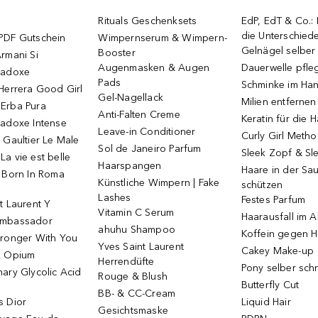
Rituals Geschenksets
EdP, EdT & Co.:
die Unterschied
PDF Gutschein
Wimpernserum & Wimpern-
Gelnägel selbe
Booster
rmani Si
Augenmasken & Augen
Dauerwelle pfle
radoxe
Pads
Schminke im Ha
Herrera Good Girl
Gel-Nagellack
Milien entfernen
Erba Pura
Anti-Falten Creme
Keratin für die 
radoxe Intense
Leave-in Conditioner
Curly Girl Meth
 Gaultier Le Male
Sol de Janeiro Parfum
Sleek Zopf & Sl
a vie est belle
Haarspangen
Haare in der Sa
o Born In Roma
Künstliche Wimpern | Fake
schützen
Lashes
Festes Parfum
t Laurent Y
Vitamin C Serum
Haarausfall im A
Ambassador
ahuhu Shampoo
Koffein gegen H
tronger With You
Yves Saint Laurent
Cakey Make-up
k Opium
Herrendüfte
Pony selber sch
ary Glycolic Acid
Rouge & Blush
Butterfly Cut
BB- & CC-Cream
s Dior
Liquid Hair
Gesichtsmaske