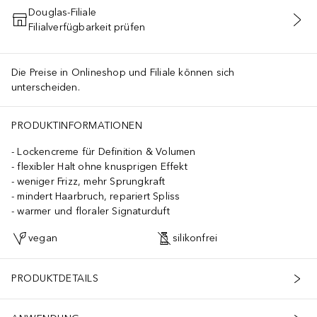
Douglas-Filiale
Filialverfügbarkeit prüfen
IN DEN WARENKORB
Die Preise in Onlineshop und Filiale können sich
unterscheiden.
YL GLYCOL, ETHYLHEXYLGLYCERIN, SODIUM BENZOATE, BEHENTRI
PRODUKTINFORMATIONEN
Lockencreme für Definition & Volumen
flexibler Halt ohne knusprigen Effekt
weniger Frizz, mehr Sprungkraft
mindert Haarbruch, repariert Spliss
warmer und floraler Signaturduft
vegan
silikonfrei
PRODUKTDETAILS