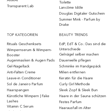
ARMAF
Toilette
Transparent Lab
Lancôme Idôle
Douglas Digitaler Gutschein
Summer Mink - Parfum by
Drake
TOP KATEGORIEN
BEAUTY TRENDS
Rituals Geschenksets
EdP, EdT & Co.: Das sind die
Unterschiede
Wimpernserum & Wimpern-
Gelnägel selber machen
Booster
Augenmasken & Augen Pads
Dauerwelle pflegen
Gel-Nagellack
Schminke im Handgepäck
Anti-Falten Creme
Milien entfernen
Leave-in Conditioner
Keratin für die Haare
Sol de Janeiro Parfum
Curly Girl Methode
Haarspangen
Sleek Zopf & Sleek Bun
Künstliche Wimpern | Fake
Haare in der Sauna schützen
Lashes
Festes Parfum
Vitamin C Serum
Haarausfall im Alter