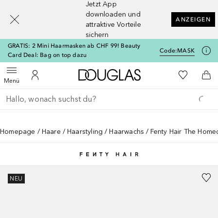
Jetzt App
[navigation.slideout.screenreader]
downloaden und
ANZEIGEN
attraktive Vorteile
sichern
GRATIS: 2 Mini Haarmasken ab CHF 99! Beauty
Code:
MASK
Card Deal: Bag on top dazu
Zur Douglas Startseite
Zu Meiner 
Menü öffnen
Zu Meinem Kundenkonto
Zum
Menü
Gehe zurück
Suche ausführen
Homepage
Haare
Haarstyling
Haarwachs
Fenty Hair The Homec
NEU