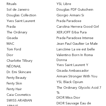
Rituals
YSL Libre
Sol de Janeiro
Douglas PDF Gutschein
Douglas Collection
Giorgio Armani Si
Yves Saint Laurent
Prada Paradoxe
Prada
Carolina Herrera Good Girl
The Ordinary
XERJOFF Erba Pura
Gisada
Prada Paradoxe Intense
MAC
Jean Paul Gaultier Le Male
Tom Ford
Lancôme La vie est belle
Dior
Valentino Born In Roma
Donna
Charlotte Tilbury
Yves Saint Laurent Y
NÉONAIL
Gisada Ambassador
Dr. Emi Skincare
Armani Stronger With You
Fenty Beauty
YSL Black Opium
Fenty Skin
The Ordinary Glycolic Acid 7
Fenty Hair
%
Caia Cosmetics
DIOR Miss Dior
SWISS ARABIAN
DIOR Sauvage Eau de